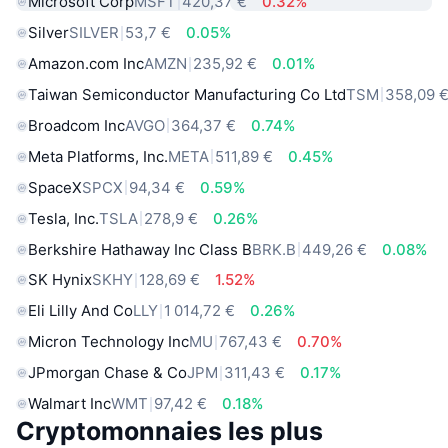
Microsoft Corp
MSFT
420,37 €
0.32%
Silver
SILVER
53,7 €
0.05%
Amazon.com Inc
AMZN
235,92 €
0.01%
Taiwan Semiconductor Manufacturing Co Ltd
TSM
358,09 
Broadcom Inc
AVGO
364,37 €
0.74%
Meta Platforms, Inc.
META
511,89 €
0.45%
SpaceX
SPCX
94,34 €
0.59%
Tesla, Inc.
TSLA
278,9 €
0.26%
Berkshire Hathaway Inc Class B
BRK.B
449,26 €
0.08%
SK Hynix
SKHY
128,69 €
1.52%
Eli Lilly And Co
LLY
1 014,72 €
0.26%
Micron Technology Inc
MU
767,43 €
0.70%
JPmorgan Chase & Co
JPM
311,43 €
0.17%
Walmart Inc
WMT
97,42 €
0.18%
Cryptomonnaies les plus