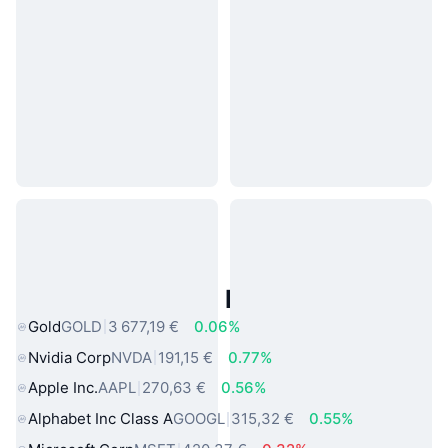
Actifs du Monde Réel Populaires
Gold
GOLD
3 677,19 €
0.06%
Nvidia Corp
NVDA
191,15 €
0.77%
Apple Inc.
AAPL
270,63 €
0.56%
Alphabet Inc Class A
GOOGL
315,32 €
0.55%