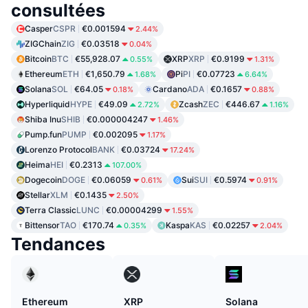
consultées
Casper
CSPR
€0.001594
2.44%
ZIGChain
ZIG
€0.03518
0.04%
Bitcoin
BTC
€55,928.07
XRP
XRP
€0.9199
0.55%
1.31%
Ethereum
ETH
€1,650.79
Pi
PI
€0.07723
1.68%
6.64%
Solana
SOL
€64.05
Cardano
ADA
€0.1657
0.18%
0.88%
Hyperliquid
HYPE
€49.09
Zcash
ZEC
€446.67
2.72%
1.16%
Shiba Inu
SHIB
€0.000004247
1.46%
Pump.fun
PUMP
€0.002095
1.17%
Lorenzo Protocol
BANK
€0.03724
17.24%
Heima
HEI
€0.2313
107.00%
Dogecoin
DOGE
€0.06059
Sui
SUI
€0.5974
0.61%
0.91%
Stellar
XLM
€0.1435
2.50%
Terra Classic
LUNC
€0.00004299
1.55%
Bittensor
TAO
€170.74
Kaspa
KAS
€0.02257
0.35%
2.04%
Tendances
Ethereum
XRP
Solana