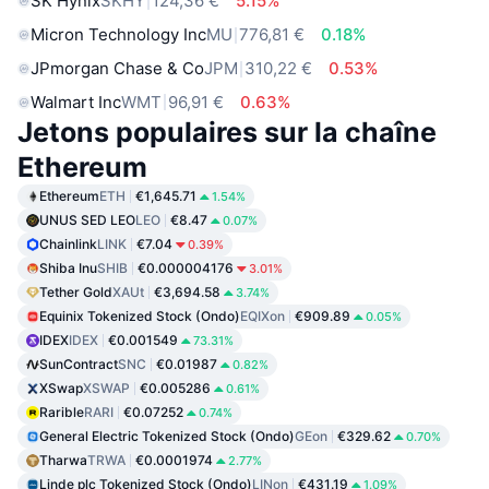
SK Hynix
SKHY
124,36 €
5.15%
Micron Technology Inc
MU
776,81 €
0.18%
JPmorgan Chase & Co
JPM
310,22 €
0.53%
Walmart Inc
WMT
96,91 €
0.63%
Jetons populaires sur la chaîne
Ethereum
Ethereum
ETH
€1,645.71
1.54%
UNUS SED LEO
LEO
€8.47
0.07%
Chainlink
LINK
€7.04
0.39%
Shiba Inu
SHIB
€0.000004176
3.01%
Tether Gold
XAUt
€3,694.58
3.74%
Equinix Tokenized Stock (Ondo)
EQIXon
€909.89
0.05%
IDEX
IDEX
€0.001549
73.31%
SunContract
SNC
€0.01987
0.82%
XSwap
XSWAP
€0.005286
0.61%
Rarible
RARI
€0.07252
0.74%
General Electric Tokenized Stock (Ondo)
GEon
€329.62
0.70%
Tharwa
TRWA
€0.0001974
2.77%
Linde plc Tokenized Stock (Ondo)
LINon
€431.19
1.09%