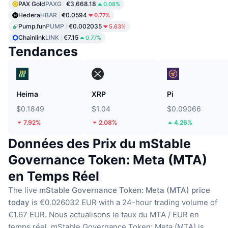
PAX Gold
PAXG
€3,668.18
0.08%
Hedera
HBAR
€0.0594
0.77%
Pump.fun
PUMP
€0.002035
5.63%
Chainlink
LINK
€7.15
0.77%
Tendances
Heima
XRP
Pi
$0.1849
$1.04
$0.09066
7.92%
2.08%
4.26%
Données des Prix du mStable
Governance Token: Meta (MTA)
en Temps Réel
The live
mStable Governance Token: Meta (MTA) price
today
is €0.026032 EUR with a 24-hour trading volume of
€1.67 EUR.
Nous actualisons le taux du MTA / EUR en
temps réel.
mStable Governance Token: Meta (MTA) is