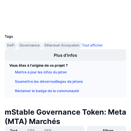
etherscan.io
Ventes à venir
Explorateurs
Taux de financement
Apprenez & Gagnez
Portefeuilles
UCID
Calendriers
5748
Tags
Calendrier des ICO
DeFi
Governance
Ethereum Ecosystem
Tout afficher
Plus d'infos
Calendrier des événements
Vous êtes à l'origine de ce projet ?
Mettre à jour les infos du jeton
Soumettre les déverrouillages de jetons
Réclamer le badge de la communauté
mStable Governance Token: Meta
(MTA) Marchés
Tout
CEX
DEX
Filtres