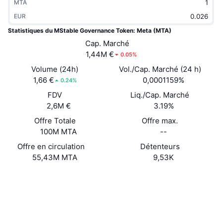
MTA
Tendances
ETF sur les cryptos
Apprendre
CMC MCP
EUR
Statistiques du MStable Governance Token: Meta (MTA)
Nouveau
ETF Bitcoin
x402
Actualités
Cap. Marché
1,44M €
0.05%
Crypto
ETF Ethereum
Academy
Volume (24h)
Vol./Cap. Marché (24 h)
Politique
1,66 €
0,0001159%
0.24%
Analyse technique
Recherche
FDV
Liq./Cap. Marché
Sports
2,6M €
3.19%
RSI
Vidéos
Offre Totale
Offre max.
Finance
100M MTA
--
MACD
Glossaire
Offre en circulation
Détenteurs
Technologie
55,43M MTA
9,53K
Produits dérivés
Campagnes
Site Internet
Website
Whitepaper
NFT
Social
Vue d'ensemble
Airdrops
Contrats
0xa3Be...E9AcD2
Statistiques NFT globales
3.9
Liquidations
Récompenses de Diamant
Évaluation (CertiK)