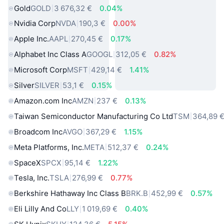
Gold
GOLD
3 676,32 €
0.04%
Nvidia Corp
NVDA
190,3 €
0.00%
Apple Inc.
AAPL
270,45 €
0.17%
Alphabet Inc Class A
GOOGL
312,05 €
0.82%
Microsoft Corp
MSFT
429,14 €
1.41%
Silver
SILVER
53,1 €
0.15%
Amazon.com Inc
AMZN
237 €
0.13%
Taiwan Semiconductor Manufacturing Co Ltd
TSM
364,89 
Broadcom Inc
AVGO
367,29 €
1.15%
Meta Platforms, Inc.
META
512,37 €
0.24%
SpaceX
SPCX
95,14 €
1.22%
Tesla, Inc.
TSLA
276,99 €
0.77%
Berkshire Hathaway Inc Class B
BRK.B
452,99 €
0.57%
Eli Lilly And Co
LLY
1 019,69 €
0.40%