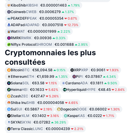
KiboShib
KIBSHI
€0.000001463
1.79%
Coinweb
CWEB
€0.0006279
1.37%
PEAKDEFI
PEAK
€0.00005354
0.67%
ADAPad
ADAPAD
€0.0007518
12.73%
Wat
WAT
€0.0000001999
2.22%
RMRK
RMRK
€0.00936
0.33%
Niftyx Protocol
SHROOM
€0.001688
2.95%
Cryptomonnaies les plus
consultées
Bitcoin
BTC
€56,094.58
XRP
XRP
€0.9061
0.15%
1.93%
Ethereum
ETH
€1,659.99
Pi
PI
€0.07867
1.35%
4.34%
Solana
SOL
€63.58
Cardano
ADA
€0.1811
1.15%
9.50%
Heima
HEI
€0.1633
Hyperliquid
HYPE
€48.45
5.62%
2.84%
Zcash
ZEC
€427.47
5.26%
Shiba Inu
SHIB
€0.000004058
4.65%
Sui
SUI
€0.5867
Dogecoin
DOGE
€0.06002
2.19%
1.30%
Stellar
XLM
€0.1402
Kaspa
KAS
€0.0222
3.16%
1.71%
SKYAI
SKYAI
€0.07282
36.29%
Terra Classic
LUNC
€0.00004239
2.21%