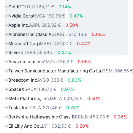
Gold
GOLD
3 728,71 €
0.14%
Nvidia Corp
NVDA
190,99 €
0.47%
Apple Inc.
AAPL
269,82 €
0.50%
Alphabet Inc Class A
GOOGL
310,48 €
0.02%
Microsoft Corp
MSFT
431,97 €
0.44%
Silver
SILVER
55,59 €
0.37%
Amazon.com Inc
AMZN
236,2 €
0.05%
Taiwan Semiconductor Manufacturing Co Ltd
TSM
366,65 
Broadcom Inc
AVGO
368 €
0.80%
SpaceX
SPCX
100,72 €
0.97%
Meta Platforms, Inc.
META
509,48 €
0.50%
Tesla, Inc.
TSLA
279,46 €
0.76%
Berkshire Hathaway Inc Class B
BRK.B
453,73 €
0.36%
Eli Lilly And Co
LLY
1 032,53 €
0.20%