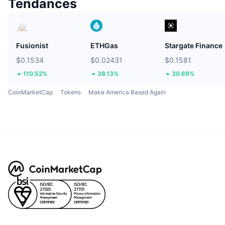
Tendances
Fusionist
ETHGas
Stargate Finance
$0.1534
$0.02431
$0.1581
110.52%
38.13%
30.69%
CoinMarketCap
Tokens
Make America Based Again