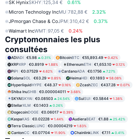
SK Hynix
SKHY
125,34 €
0.61%
Micron Technology Inc
MU
782,88 €
2.32%
JPmorgan Chase & Co
JPM
310,42 €
0.37%
Walmart Inc
WMT
97,05 €
0.24%
Cryptomonnaies les plus
consultées
ADI
ADI
€5.98
Bitcoin
BTC
€55,893.49
0.31%
0.42%
XRP
XRP
€0.8919
Ethereum
ETH
€1,653.10
1.88%
0.12%
Pi
PI
€0.07529
Cardano
ADA
€0.1756
4.62%
7.27%
Solana
SOL
€63.29
Heima
HEI
€0.1893
0.85%
58.08%
Hyperliquid
HYPE
€48.37
Zcash
ZEC
€437.28
0.16%
0.07%
Shiba Inu
SHIB
€0.000004011
3.68%
SKYAI
SKYAI
€0.08503
Sui
SUI
€0.5844
24.54%
1.38%
Stellar
XLM
€0.1403
0.26%
Dogecoin
DOGE
€0.06017
0.39%
Kaspa
KAS
€0.02228
Audiera
BEAT
€1.88
1.44%
25.42%
Terra Classic
LUNC
€0.00004219
1.83%
Canton
CC
€0.07704
Chainlink
LINK
€7.11
11.90%
0.41%