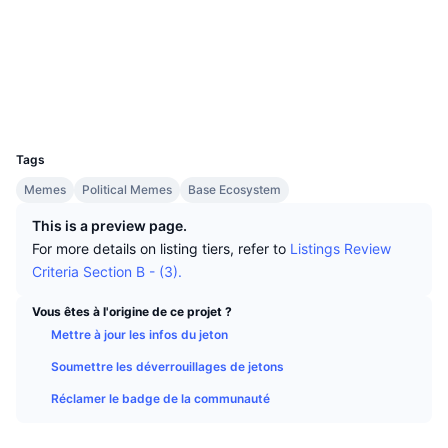
Meilleurs traders
Articles
Flux entrants/sortants des exchanges
API DEX
Convertisseur
Social
Tableaux de classement
Au comptant
Contrats
0xD9eA...1C04C8
Sentiment
Entreprise
Bulletin d'information
Indicateurs
Tendances
Produits dérivés
Explorateurs
basescan.org
Portefeuilles
Tarifs
CMC Launch
À venir
Indice Fear & Greed.
UCID
30218
Ressources
CMC Labs
Tags
Récemment ajoutés
Indice de la saison des Altcoins
Memes
Political Memes
Base Ecosystem
CMC Max
Plus performants et moins performants
Indicateurs du cycle de marché
This is a preview page.
Documentation
For more details on listing tiers, refer to
Listings Review
À la une
Les plus consultés
Dominance Bitcoin
Criteria Section B - (3).
FAQ
Bot Telegram
Sentiment de la communauté
Indice CoinMarketCap 20
Vous êtes à l'origine de ce projet ?
Mettre à jour les infos du jeton
Intégrations IA
Promouvoir
Classement de la blockchain
Indice CoinMarketCap 100
Soumettre les déverrouillages de jetons
Hub des Agents CMC
Réclamer le badge de la communauté
Marchés de prédiction
Flux des ETF
Widgets du site
Place de marché des compétences