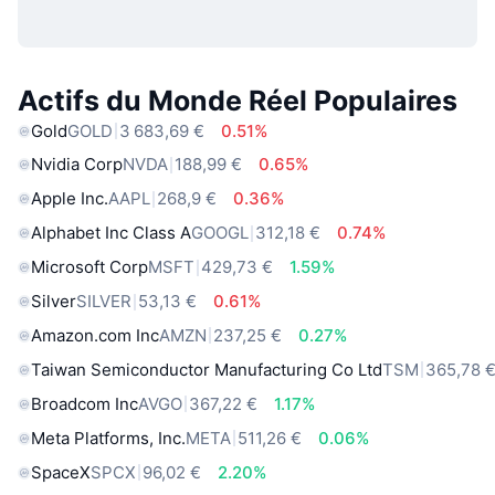
Actifs du Monde Réel Populaires
Gold
GOLD
3 683,69 €
0.51%
Nvidia Corp
NVDA
188,99 €
0.65%
Apple Inc.
AAPL
268,9 €
0.36%
Alphabet Inc Class A
GOOGL
312,18 €
0.74%
Microsoft Corp
MSFT
429,73 €
1.59%
Silver
SILVER
53,13 €
0.61%
Amazon.com Inc
AMZN
237,25 €
0.27%
Taiwan Semiconductor Manufacturing Co Ltd
TSM
365,78 
Broadcom Inc
AVGO
367,22 €
1.17%
Meta Platforms, Inc.
META
511,26 €
0.06%
SpaceX
SPCX
96,02 €
2.20%