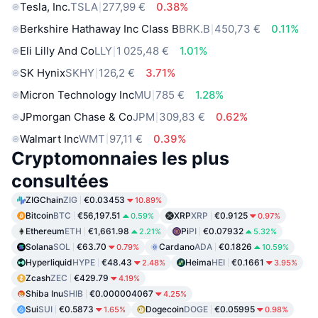
Tesla, Inc.
TSLA
277,99 €
0.38%
Berkshire Hathaway Inc Class B
BRK.B
450,73 €
0.11%
Eli Lilly And Co
LLY
1 025,48 €
1.01%
SK Hynix
SKHY
126,2 €
3.71%
Micron Technology Inc
MU
785 €
1.28%
JPmorgan Chase & Co
JPM
309,83 €
0.62%
Walmart Inc
WMT
97,11 €
0.39%
Cryptomonnaies les plus
consultées
ZIGChain
ZIG
€0.03453
10.89%
Bitcoin
BTC
€56,197.51
XRP
XRP
€0.9125
0.59%
0.97%
Ethereum
ETH
€1,661.98
Pi
PI
€0.07932
2.21%
5.32%
Solana
SOL
€63.70
Cardano
ADA
€0.1826
0.79%
10.59%
Hyperliquid
HYPE
€48.43
Heima
HEI
€0.1661
2.48%
3.95%
Zcash
ZEC
€429.79
4.19%
Shiba Inu
SHIB
€0.000004067
4.25%
Sui
SUI
€0.5873
Dogecoin
DOGE
€0.05995
1.65%
0.98%