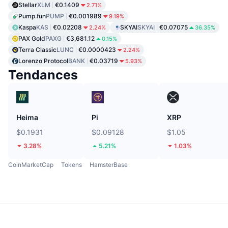
Stellar
XLM
€0.1409
2.71%
Pump.fun
PUMP
€0.001989
9.19%
Kaspa
KAS
€0.02208
SKYAI
SKYAI
€0.07075
2.24%
36.35%
PAX Gold
PAXG
€3,681.12
0.15%
Terra Classic
LUNC
€0.0000423
2.24%
Lorenzo Protocol
BANK
€0.03719
5.93%
Tendances
Heima
Pi
XRP
$0.1931
$0.09128
$1.05
3.28%
5.21%
1.03%
CoinMarketCap
Tokens
HamsterBase