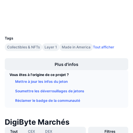
chainz.cryptoid.info
Ventes à venir
Explorateurs
Taux de financement
Apprenez & Gagnez
Portefeuilles
UCID
Calendriers
109
Tags
Calendrier des ICO
Collectibles & NFTs
Layer 1
Made in America
Tout afficher
Boost
Calendrier des événements
Plus d'infos
Vous êtes à l'origine de ce projet ?
Mettre à jour les infos du jeton
Soumettre les déverrouillages de jetons
Réclamer le badge de la communauté
DigiByte Marchés
Tout
CEX
DEX
Filtres