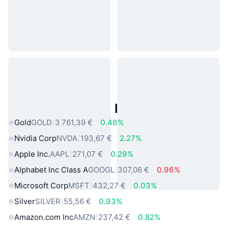
Actifs du Monde Réel Populaires
Gold
GOLD
3 761,39 €
0.46%
Nvidia Corp
NVDA
193,67 €
2.27%
Apple Inc.
AAPL
271,07 €
0.29%
Alphabet Inc Class A
GOOGL
307,06 €
0.96%
Microsoft Corp
MSFT
432,27 €
0.03%
Silver
SILVER
55,56 €
0.93%
Amazon.com Inc
AMZN
237,42 €
0.82%