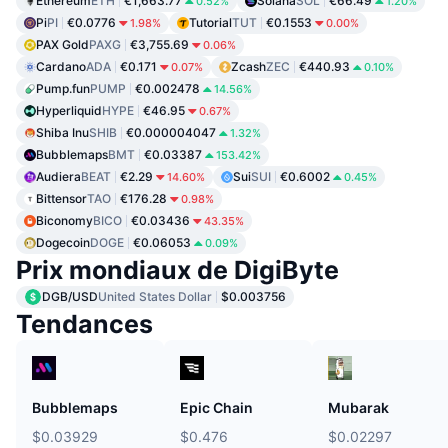
Ethereum
ETH
€1,663.77
Solana
SOL
€66.49
0.52%
1.20%
Pi
PI
€0.0776
Tutorial
TUT
€0.1553
1.98%
0.00%
PAX Gold
PAXG
€3,755.69
0.06%
Cardano
ADA
€0.171
Zcash
ZEC
€440.93
0.07%
0.10%
Pump.fun
PUMP
€0.002478
14.56%
Hyperliquid
HYPE
€46.95
0.67%
Shiba Inu
SHIB
€0.000004047
1.32%
Bubblemaps
BMT
€0.03387
153.42%
Audiera
BEAT
€2.29
Sui
SUI
€0.6002
14.60%
0.45%
Bittensor
TAO
€176.28
0.98%
Biconomy
BICO
€0.03436
43.35%
Dogecoin
DOGE
€0.06053
0.09%
Prix mondiaux de DigiByte
DGB/USD
United States Dollar
$0.003756
Tendances
Bubblemaps
Epic Chain
Mubarak
$0.03929
$0.476
$0.02297