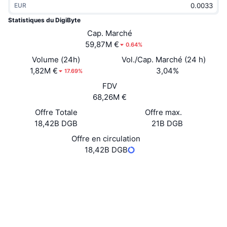
EUR
Tendances
ETF sur les cryptos
Apprendre
CMC MCP
Statistiques du DigiByte
Nouveau
Cap. Marché
ETF Bitcoin
x402
Actualités
59,87M €
0.64%
Crypto
ETF Ethereum
Volume (24h)
Vol./Cap. Marché (24 h)
Academy
1,82M €
3,04%
17.69%
Politique
FDV
Analyse technique
Recherche
68,26M €
Sports
Offre Totale
Offre max.
RSI
Vidéos
18,42B DGB
21B DGB
Finance
MACD
Offre en circulation
Glossaire
18,42B DGB
Technologie
Website
Whitepaper
Produits dérivés
Campagnes
Site Internet
NFT
Vue d'ensemble
Airdrops
Social
Statistiques NFT globales
3.9
Liquidations
Récompenses de Diamant
Évaluation (CertiK)