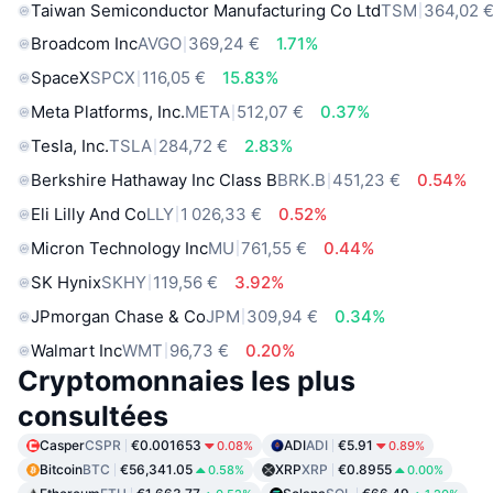
Taiwan Semiconductor Manufacturing Co Ltd
TSM
364,02 
Broadcom Inc
AVGO
369,24 €
1.71%
SpaceX
SPCX
116,05 €
15.83%
Meta Platforms, Inc.
META
512,07 €
0.37%
Tesla, Inc.
TSLA
284,72 €
2.83%
Berkshire Hathaway Inc Class B
BRK.B
451,23 €
0.54%
Eli Lilly And Co
LLY
1 026,33 €
0.52%
Micron Technology Inc
MU
761,55 €
0.44%
SK Hynix
SKHY
119,56 €
3.92%
JPmorgan Chase & Co
JPM
309,94 €
0.34%
Walmart Inc
WMT
96,73 €
0.20%
Cryptomonnaies les plus
consultées
Casper
CSPR
€0.001653
ADI
ADI
€5.91
0.08%
0.89%
Bitcoin
BTC
€56,341.05
XRP
XRP
€0.8955
0.58%
0.00%