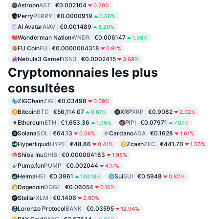
Astroon
AST
€0.002104
0.20%
Perry
PERRY
€0.0000919
0.66%
AI Avatar
AIAV
€0.001489
8.20%
Wonderman Nation
WNDR
€0.006147
1.98%
FU Coin
FU
€0.0000004318
0.91%
Nebula3 GameFi
SN3
€0.0002415
3.69%
Cryptomonnaies les plus
consultées
ZIGChain
ZIG
€0.03498
0.09%
Bitcoin
BTC
€56,114.07
XRP
XRP
€0.9082
0.67%
2.02%
Ethereum
ETH
€1,653.36
Pi
PI
€0.07971
1.95%
7.07%
Solana
SOL
€64.13
Cardano
ADA
€0.1628
0.06%
1.61%
Hyperliquid
HYPE
€48.86
Zcash
ZEC
€441.70
0.41%
1.55%
Shiba Inu
SHIB
€0.000004183
1.95%
Pump.fun
PUMP
€0.002044
4.17%
Heima
HEI
€0.3961
Sui
SUI
€0.5948
140.18%
0.82%
Dogecoin
DOGE
€0.06054
0.16%
Stellar
XLM
€0.1406
2.90%
Lorenzo Protocol
BANK
€0.03595
12.94%