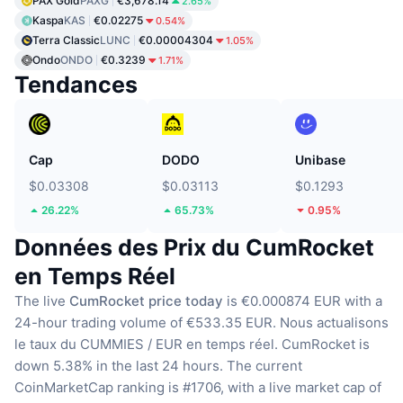
PAX Gold
PAXG
€3,678.14
2.65%
Kaspa
KAS
€0.02275
0.54%
Terra Classic
LUNC
€0.00004304
1.05%
Ondo
ONDO
€0.3239
1.71%
Tendances
Cap
DODO
Unibase
$0.03308
$0.03113
$0.1293
26.22%
65.73%
0.95%
Données des Prix du CumRocket
en Temps Réel
The live
CumRocket price today
is €0.000874 EUR with a
24-hour trading volume of €533.35 EUR.
Nous actualisons
le taux du CUMMIES / EUR en temps réel.
CumRocket is
down 5.38% in the last 24 hours.
The current
CoinMarketCap ranking is #1706, with a live market cap of