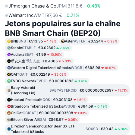
JPmorgan Chase & Co
JPM
311,8 €
0.48%
Walmart Inc
WMT
97,66 €
0.71%
Jetons populaires sur la chaîne
BNB Smart Chain (BEP20)
BNB
BNB
€513.35
Aster
ASTER
€0.5244
1.42%
0.33%
Stable
STABLE
€0.02862
2.45%
Audiera
BEAT
€1.99
10.90%
币安人生
币安人生
€0.4365
5.33%
Western Digital Tokenized bStocks
WDCB
€398.98
16.57%
QAIT
QAIT
€0.002249
35.03%
EVDC Network
EVDC
€0.00001883
0.41%
Baby Asteroid
BABYASTEROID
€0.000000002697
11.71%
(Honoring Liv)
Hooked Protocol
HOOK
€0.003108
1.50%
Broadcom Tokenized bStocks
AVGOB
€364.59
0.49%
OciCat
OCICAT
€0.000000003508
1.03%
Bitcoin Silver AI
BSAI
€868.97
0.05%
Direxion Semiconductor Bear 3X ETF
SOXSB
€39.43
5.96%
Tokenized bStocks