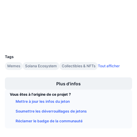
3.7
Ventes à venir
Évaluation (CertiK)
Taux de financement
Apprenez & Gagnez
bscscan.com
Explorateurs
Calendriers
Portefeuilles
Calendrier des ICO
UCID
9212
Tags
Calendrier des événements
Memes
Solana Ecosystem
Collectibles & NFTs
Tout afficher
Boost
Plus d'infos
Vous êtes à l'origine de ce projet ?
Mettre à jour les infos du jeton
Soumettre les déverrouillages de jetons
Réclamer le badge de la communauté