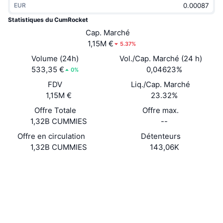
EUR
Tendances
ETF sur les cryptos
Apprendre
CMC MCP
Statistiques du CumRocket
Nouveau
Cap. Marché
ETF Bitcoin
x402
Actualités
1,15M €
5.37%
Crypto
ETF Ethereum
Volume (24h)
Vol./Cap. Marché (24 h)
Academy
533,35 €
0,04623%
0%
Politique
FDV
Liq./Cap. Marché
Analyse technique
Recherche
1,15M €
23.32%
Sports
Offre Totale
Offre max.
RSI
Vidéos
1,32B CUMMIES
--
Finance
MACD
Offre en circulation
Détenteurs
Glossaire
1,32B CUMMIES
143,06K
Technologie
Site Internet
Website
Produits dérivés
Campagnes
NFT
Social
Vue d'ensemble
Airdrops
Statistiques NFT globales
0x27Ae...2d878d
Contrats
Liquidations
Récompenses de Diamant