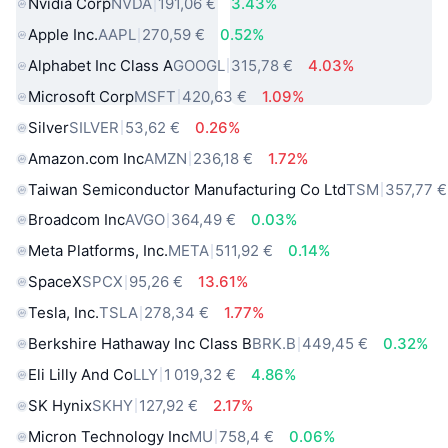
Nvidia Corp
NVDA
191,06 €
3.43%
Apple Inc.
AAPL
270,59 €
0.52%
Alphabet Inc Class A
GOOGL
315,78 €
4.03%
Microsoft Corp
MSFT
420,63 €
1.09%
Silver
SILVER
53,62 €
0.26%
Amazon.com Inc
AMZN
236,18 €
1.72%
Taiwan Semiconductor Manufacturing Co Ltd
TSM
357,77 €
Broadcom Inc
AVGO
364,49 €
0.03%
Meta Platforms, Inc.
META
511,92 €
0.14%
SpaceX
SPCX
95,26 €
13.61%
Tesla, Inc.
TSLA
278,34 €
1.77%
Berkshire Hathaway Inc Class B
BRK.B
449,45 €
0.32%
Eli Lilly And Co
LLY
1 019,32 €
4.86%
SK Hynix
SKHY
127,92 €
2.17%
Micron Technology Inc
MU
758,4 €
0.06%