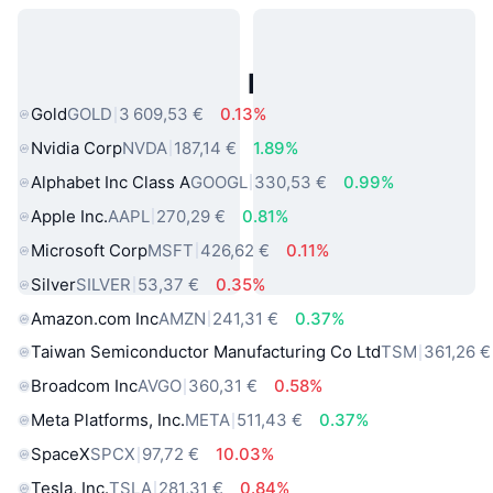
Actifs du Monde Réel Populaires
Gold
GOLD
3 609,53 €
0.13%
Nvidia Corp
NVDA
187,14 €
1.89%
Alphabet Inc Class A
GOOGL
330,53 €
0.99%
Apple Inc.
AAPL
270,29 €
0.81%
Microsoft Corp
MSFT
426,62 €
0.11%
Silver
SILVER
53,37 €
0.35%
Amazon.com Inc
AMZN
241,31 €
0.37%
Taiwan Semiconductor Manufacturing Co Ltd
TSM
361,26 €
Broadcom Inc
AVGO
360,31 €
0.58%
Meta Platforms, Inc.
META
511,43 €
0.37%
SpaceX
SPCX
97,72 €
10.03%
Tesla, Inc.
TSLA
281,31 €
0.84%