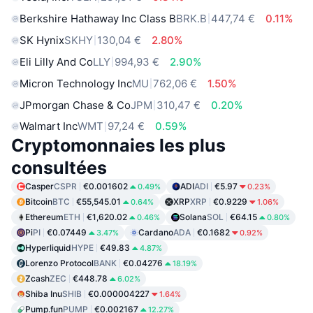
Berkshire Hathaway Inc Class B
BRK.B
447,74 €
0.11%
SK Hynix
SKHY
130,04 €
2.80%
Eli Lilly And Co
LLY
994,93 €
2.90%
Micron Technology Inc
MU
762,06 €
1.50%
JPmorgan Chase & Co
JPM
310,47 €
0.20%
Walmart Inc
WMT
97,24 €
0.59%
Cryptomonnaies les plus
consultées
Casper
CSPR
€0.001602
ADI
ADI
€5.97
0.49%
0.23%
Bitcoin
BTC
€55,545.01
XRP
XRP
€0.9229
0.64%
1.06%
Ethereum
ETH
€1,620.02
Solana
SOL
€64.15
0.46%
0.80%
Pi
PI
€0.07449
Cardano
ADA
€0.1682
3.47%
0.92%
Hyperliquid
HYPE
€49.83
4.87%
Lorenzo Protocol
BANK
€0.04276
18.19%
Zcash
ZEC
€448.78
6.02%
Shiba Inu
SHIB
€0.000004227
1.64%
Pump.fun
PUMP
€0.002167
12.27%