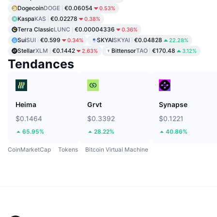
Dogecoin
DOGE
€0.06054
0.53%
Kaspa
KAS
€0.02278
0.38%
Terra Classic
LUNC
€0.00004336
0.36%
Sui
SUI
€0.599
SKYAI
SKYAI
€0.04828
0.34%
22.28%
Stellar
XLM
€0.1442
Bittensor
TAO
€170.48
2.63%
3.12%
Tendances
Heima
Grvt
Synapse
$0.1464
$0.3392
$0.1221
65.95%
28.22%
40.86%
CoinMarketCap
Tokens
Bitcoin Virtual Machine