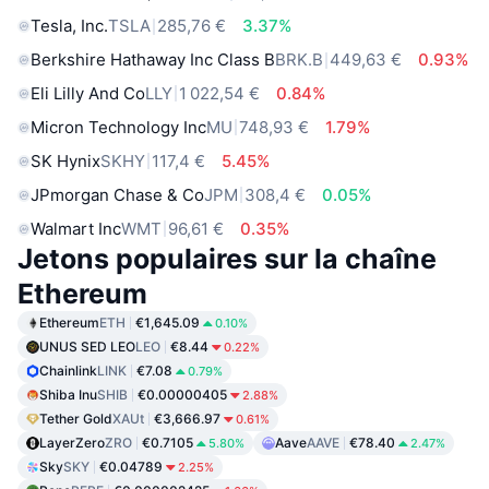
Tesla, Inc.
TSLA
285,76 €
3.37%
Berkshire Hathaway Inc Class B
BRK.B
449,63 €
0.93%
Eli Lilly And Co
LLY
1 022,54 €
0.84%
Micron Technology Inc
MU
748,93 €
1.79%
SK Hynix
SKHY
117,4 €
5.45%
JPmorgan Chase & Co
JPM
308,4 €
0.05%
Walmart Inc
WMT
96,61 €
0.35%
Jetons populaires sur la chaîne
Ethereum
Ethereum
ETH
€1,645.09
0.10%
UNUS SED LEO
LEO
€8.44
0.22%
Chainlink
LINK
€7.08
0.79%
Shiba Inu
SHIB
€0.00000405
2.88%
Tether Gold
XAUt
€3,666.97
0.61%
LayerZero
ZRO
€0.7105
Aave
AAVE
€78.40
5.80%
2.47%
Sky
SKY
€0.04789
2.25%