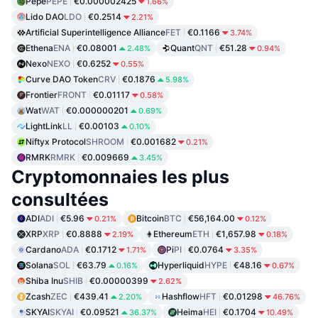
Pepe
PEPE
€0.000002425
1.66%
Lido DAO
LDO
€0.2514
2.21%
Artificial Superintelligence Alliance
FET
€0.1166
3.74%
Ethena
ENA
€0.08001
Quant
QNT
€51.28
2.48%
0.94%
Nexo
NEXO
€0.6252
0.55%
Curve DAO Token
CRV
€0.1876
5.98%
Frontier
FRONT
€0.01117
0.58%
Wat
WAT
€0.000000201
0.69%
LightLink
LL
€0.00103
0.10%
Niftyx Protocol
SHROOM
€0.001682
0.21%
RMRK
RMRK
€0.009669
3.45%
Cryptomonnaies les plus
consultées
ADI
ADI
€5.96
Bitcoin
BTC
€56,164.00
0.21%
0.12%
XRP
XRP
€0.8888
Ethereum
ETH
€1,657.98
2.19%
0.18%
Cardano
ADA
€0.1712
Pi
PI
€0.0764
1.71%
3.35%
Solana
SOL
€63.79
Hyperliquid
HYPE
€48.16
0.16%
0.67%
Shiba Inu
SHIB
€0.00000399
2.62%
Zcash
ZEC
€439.41
Hashflow
HFT
€0.01298
2.20%
46.76%
SKYAI
SKYAI
€0.09521
Heima
HEI
€0.1704
36.37%
10.49%