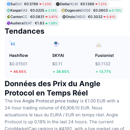
Sui
SUI
€0.5786
Stellar
XLM
€0.1386
1.23%
1.21%
Kaspa
KAS
€0.0225
Dogecoin
DOGE
€0.0603
2.14%
0.70%
Canton
CC
€0.0831
Ondo
ONDO
€0.3032
3.97%
5.81%
Audiera
BEAT
€1.83
1.58%
Tendances
Hashflow
SKYAI
Fusionist
$0.01501
$0.11
$0.1132
46.65%
36.65%
13.77%
Données des Prix du Angle
Protocol en Temps Réel
The live
Angle Protocol price today
is €1.00 EUR with a
24-hour trading volume of €6,906.10 EUR.
Nous
actualisons le taux du EURA / EUR en temps réel.
Angle
Protocol is up 0.18% in the last 24 hours.
The current
CoinMarketCap ranking is #4582, with a live market cap of