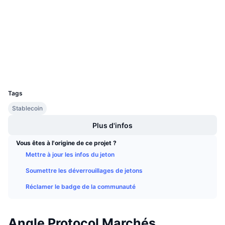
4.0
Ventes à venir
Évaluation (CertiK)
Taux de financement
Apprenez & Gagnez
etherscan.io
Explorateurs
Calendriers
Portefeuilles
Calendrier des ICO
UCID
15024
Tags
Calendrier des événements
Stablecoin
Plus d'infos
Vous êtes à l'origine de ce projet ?
Mettre à jour les infos du jeton
Soumettre les déverrouillages de jetons
Réclamer le badge de la communauté
Angle Protocol Marchés