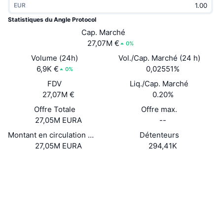
EUR
Tendances
ETF sur les cryptos
Apprendre
CMC MCP
Statistiques du Angle Protocol
Nouveau
Cap. Marché
ETF Bitcoin
x402
Actualités
27,07M €
0%
Crypto
ETF Ethereum
Volume (24h)
Vol./Cap. Marché (24 h)
Academy
6,9K €
0,02551%
0%
Politique
FDV
Liq./Cap. Marché
Analyse technique
Recherche
27,07M €
0.20%
Sports
Offre Totale
Offre max.
RSI
Vidéos
27,05M EURA
--
Finance
MACD
Montant en circulation déclaré
Détenteurs
Glossaire
27,05M EURA
294,41K
Technologie
Website
Whitepaper
Produits dérivés
Campagnes
Site Internet
NFT
Vue d'ensemble
Airdrops
Social
Statistiques NFT globales
0x1a7e...fcbce8
Contrats
Liquidations
Récompenses de Diamant