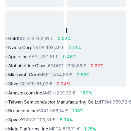
Actifs du Monde Réel Populaires
Gold
GOLD
3 762,61 €
0.02%
Nvidia Corp
NVDA
193,49 €
2.13%
Apple Inc.
AAPL
271,51 €
0.46%
Alphabet Inc Class A
GOOGL
308,66 €
0.27%
Microsoft Corp
MSFT
434,82 €
0.55%
Silver
SILVER
55,09 €
0.34%
Amazon.com Inc
AMZN
239,32 €
1.60%
Taiwan Semiconductor Manufacturing Co Ltd
TSM
359,72 
Broadcom Inc
AVGO
368,14 €
1.18%
SpaceX
SPCX
108,31 €
8.94%
Meta Platforms, Inc.
META
516,71 €
1.25%