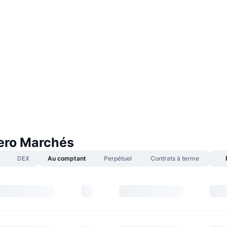
ero Marchés
DEX
Au comptant
Perpétuel
Contrats à terme