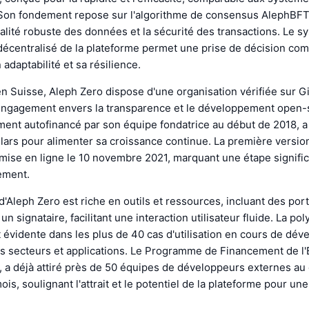
. Son fondement repose sur l'algorithme de consensus AlephBFT
alité robuste des données et la sécurité des transactions. Le 
écentralisé de la plateforme permet une prise de décision co
adaptabilité et sa résilience.
n Suisse, Aleph Zero dispose d'une organisation vérifiée sur G
 engagement envers la transparence et le développement open-
lement autofinancé par son équipe fondatrice au début de 2018, a
llars pour alimenter sa croissance continue. La première versio
mise en ligne le 10 novembre 2021, marquant une étape signific
ement.
'Aleph Zero est riche en outils et ressources, incluant des port
un signataire, facilitant une interaction utilisateur fluide. La po
 évidente dans les plus de 40 cas d'utilisation en cours de dé
rs secteurs et applications. Le Programme de Financement de l
 a déjà attiré près de 50 équipes de développeurs externes au
ois, soulignant l'attrait et le potentiel de la plateforme pour un