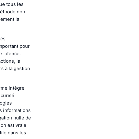
ue tous les
méthode non
lement la
tés
mportant pour
e latence.
ctions, la
s à la gestion
orme intègre
écurisé
logies
s informations
ation nulle de
on est vraie
ile dans les