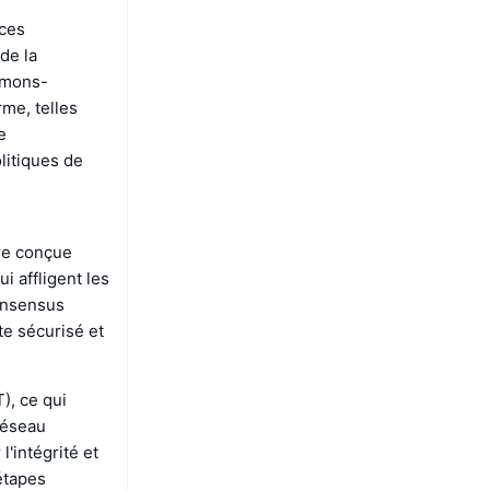
nces
de la
imons-
rme, telles
e
litiques de
re conçue
i affligent les
consensus
e sécurisé et
), ce qui
réseau
'intégrité et
'étapes