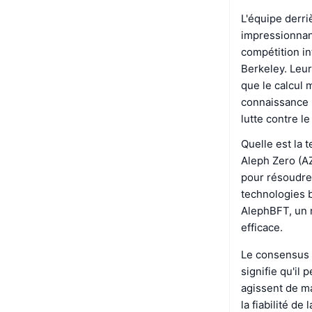
L'équipe derr
impressionnant
compétition i
Berkeley. Leur
que le calcul 
connaissance (
lutte contre l
Quelle est la 
Aleph Zero (A
pour résoudre 
technologies b
AlephBFT, un 
efficace.
Le consensus 
signifie qu'i
agissent de ma
la fiabilité d