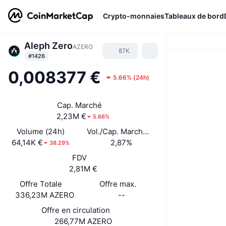
Crypto-monnaies
Tableaux de bord
Aleph Zero
AZERO
87K
#1426
0,008377 €
5.66%
(
24h
)
Cap. Marché
2,23M €
5.66%
Volume (24h)
Vol./Cap. Marché (24 h)
64,14K €
2,87%
38.29%
FDV
2,81M €
Offre Totale
Offre max.
336,23M AZERO
--
Offre en circulation
266,77M AZERO