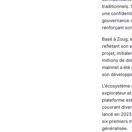
traditionnels
une confidenti
gouvernance d
renforçant son 
Basé à Zoug, e
reflétant son
projet, initia
millions de do
mainnet a été 
son développ
L'écosystème d
explorateur et 
plateforme est
couvrant dive
lancé en 2023,
six premiers m
généralisée.