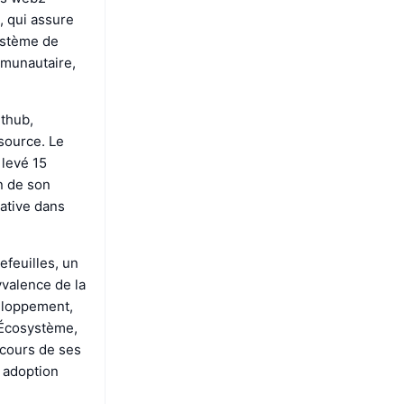
, qui assure
système de
mmunautaire,
ithub,
source. Le
 levé 15
n de son
ative dans
efeuilles, un
lyvalence de la
veloppement,
'Écosystème,
 cours de ses
e adoption