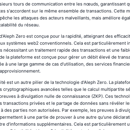
sieurs tours de communication entre les nœuds, garantissant q
s s'accordent sur le même ensemble de transactions. Cette 
êche les attaques des acteurs malveillants, mais améliore éga
calabilité du réseau.
d'Aleph Zero est conçue pour la rapidité, atteignant des efficaci
ux systèmes web2 conventionnels. Cela est particulièrement i
ns nécessitant un traitement rapide des transactions et une faibl
 de la plateforme est conçue pour gérer un débit élevé de transa
e à une large gamme de cas d'utilisation, des services financier
d'approvisionnement.
lité est un autre pilier de la technologie d'Aleph Zero. La platef
 cryptographiques avancées telles que le calcul multipartite s
preuves à divulgation nulle de connaissance (ZKP). Ces techno
 transactions privées et le partage de données sans révéler le
à des parties non autorisées. Par exemple, les preuves à divulg
ermettent à une partie de prouver à une autre qu'une déclarati
re d'informations supplémentaires. Cela est particulièrement ut