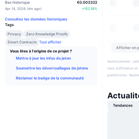
Bas historique
€0.003322
Apr 14, 2026
(
4m ago
)
+
152.18
%
Consultez les données historiques
Tags
Privacy
Zero Knowledge Proofs
Smart Contracts
Tout afficher
Afficher en p
Vous êtes à l'origine de ce projet ?
Mettre à jour les infos du jeton
Avertissement : cett
Soumettre les déverrouillages de jetons
liens d'affiliation 
plateformes. Veuill
Réclamer le badge de la communauté
Actuali
Tendances