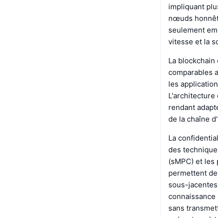
impliquant plu
nœuds honnête
seulement emp
vitesse et la s
La blockchain 
comparables a
les applicatio
L'architecture
rendant adapté
de la chaîne 
La confidentia
des techniques
(sMPC) et les 
permettent des
sous-jacentes 
connaissance p
sans transmett