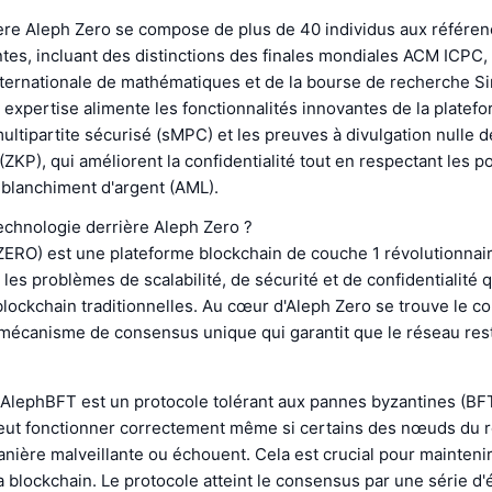
ière Aleph Zero se compose de plus de 40 individus aux référe
es, incluant des distinctions des finales mondiales ACM ICPC, 
nternationale de mathématiques et de la bourse de recherche S
 expertise alimente les fonctionnalités innovantes de la platefo
multipartite sécurisé (sMPC) et les preuves à divulgation nulle d
ZKP), qui améliorent la confidentialité tout en respectant les po
e blanchiment d'argent (AML).
technologie derrière Aleph Zero ?
ZERO) est une plateforme blockchain de couche 1 révolutionnai
les problèmes de scalabilité, de sécurité et de confidentialité qu
lockchain traditionnelles. Au cœur d'Aleph Zero se trouve le 
mécanisme de consensus unique qui garantit que le réseau rest
AlephBFT est un protocole tolérant aux pannes byzantines (BFT
l peut fonctionner correctement même si certains des nœuds du 
nière malveillante ou échouent. Cela est crucial pour maintenir l
e la blockchain. Le protocole atteint le consensus par une série d