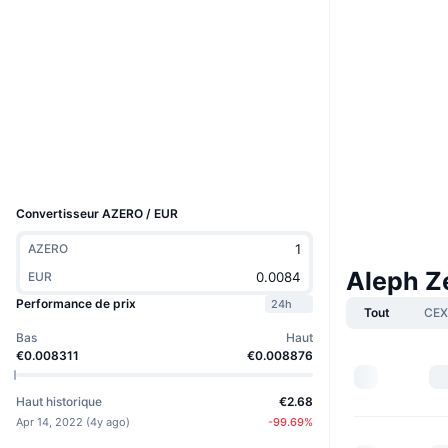
Boost
Site Internet
Website
Whitepaper
Social
3.9
Évaluation (CertiK)
Explorateurs
alephzero.subscan.io
UCID
11976
Convertisseur AZERO / EUR
AZERO
Aleph Z
EUR
Performance de prix
24h
Tout
CEX
Bas
Haut
€0.008311
€0.008876
Haut historique
€2.68
Apr 14, 2022
(
4y ago
)
-99.69
%