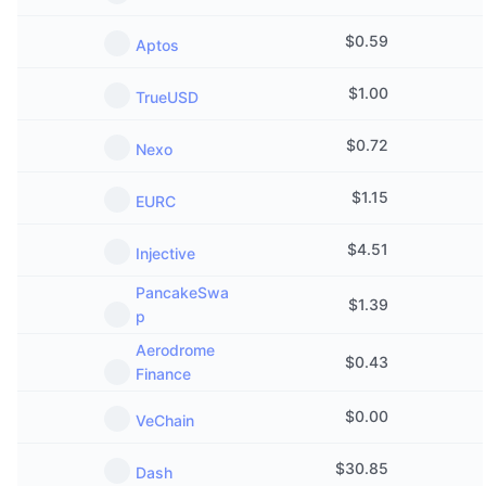
$
0.59
Aptos
$
1.00
TrueUSD
$
0.72
Nexo
$
1.15
EURC
$
4.51
Injective
PancakeSwa
$
1.39
p
Aerodrome
$
0.43
Finance
$
0.00
VeChain
$
30.85
Dash