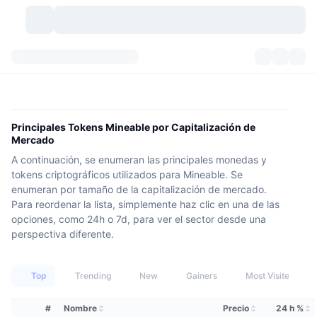
Criptomonedas
Paneles
Criptomonedas
DexScan
Mercados
Ranking
Principales Tokens Mineable por Capitalización de
Mercado
Señales
Exchanges
Categorías
New
Visión general del mercado
A continuación, se enumeran las principales monedas y
tokens criptográficos utilizados para Mineable. Se
Más populares
Comunidad
Imágenes antiguas
Mercado Spot
Exchanges centralizados
enumeran por tamaño de la capitalización de mercado.
Para reordenar la lista, simplemente haz clic en una de las
Nuevo
Feeds
API
Desbloqueos de tokens
opciones, como 24h o 7d, para ver el sector desde una
Núm. de criptomonedas
Spot
perspectiva diferente.
Ganadores
Temas
Rendimientos
Productos
Tesorerías de Bitcoin
Derivados
API
Top
Trending
New
Gainers
Most Visited
Explorador de memes
Directos
Activos del mundo real
Tesorerías de BNB
Productos
Cripto API
Exchanges descentralizados
#
Nombre
Precio
24 h %