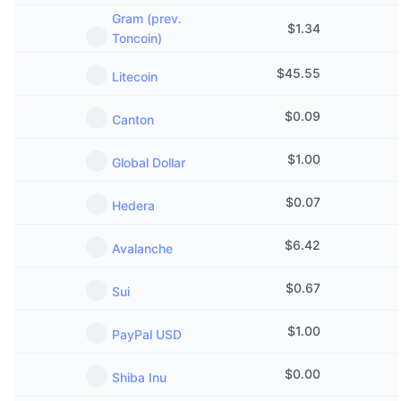
Próximas ventas
Gram (prev.
Tasas de financiación
Aprende y Gana
$
1.34
Toncoin)
$
45.55
Litecoin
Calendarios
$
0.09
Canton
Calendario de ICO
$
1.00
Global Dollar
Calendario de eventos
$
0.07
Hedera
$
6.42
Avalanche
$
0.67
Sui
$
1.00
PayPal USD
$
0.00
Shiba Inu