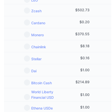
LEO
Tendencias
ETF de criptomonedas
Aprender
CMC MCP
$
502.73
Zcash
Nuevo
ETF de Bitcoin
x402
Noticias
$
0.20
Cardano
Cripto
ETF de Ethereum
Academia
$
370.55
Monero
Política
Análisis técnico
Investigación
$
8.18
Chainlink
Deportes
RSI
Vídeos
$
0.16
Stellar
Finanzas
MACD
Glosario
$
1.00
Dai
Tecnología
$
214.89
Bitcoin Cash
Derivados
Campañas
NFT
World Liberty
$
1.00
Vista general
Airdrops
Financial USD
Estadísticas generales de NFT
$
1.00
Liquidaciones
Recompensas de diamante
Ethena USDe