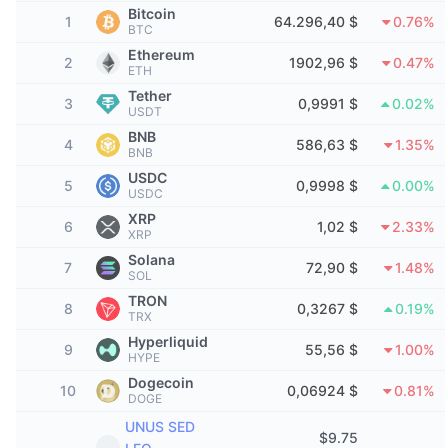
Mejores Traders
Artículos
Entradas/salidas de exchanges
API de DEX
Calculadora
Bitcoin
Tablas de clasificación
Spot
1
64.296,40 $
0.76%
BTC
Sentimiento
Ethereum
Empresa
Newsletter
2
1902,96 $
0.47%
Indicadores
Tendencias
Derivados
ETH
Tether
3
0,9991 $
0.02%
Precios
CMC Launch
USDT
Próximos
Índice de Miedo y Codicia.
BNB
4
586,63 $
1.35%
Recursos
BNB
CMC Labs
Añadidos recientemente
Índice de temporada de Altcoins
USDC
5
0,9998 $
0.00%
USDC
CMC Max
Ganadores y perdedores
Indicadores del ciclo de mercado
XRP
6
Documentación
1,02 $
2.33%
XRP
Noticias destacadas
Más visitados
Dominio de Bitcoin
Solana
7
72,90 $
1.48%
Preguntas más frecuentes
SOL
Bot de Telegram
TRON
Sentimiento de la comunidad
Índice CoinMarketCap 20
8
0,3267 $
0.19%
TRX
Integraciones de IA
Hyperliquid
Anunciar
9
55,56 $
1.00%
Clasificación de cadenas
Índice CoinMarketCap 100
HYPE
Dogecoin
Hub de Agentes de CMC
10
0,06924 $
0.81%
DOGE
Mercados de predicción
Flujos de ETF
Widgets del sitio
UNUS SED
Mercado de Habilidades
$
9.75