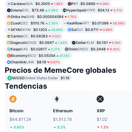
Cardano
ADA
$0.2005
Pi
PI
$0.0886
1.86%
0.09%
Solana
SOL
$73.46
Hyperliquid
HYPE
$54.13
0.98%
3.71%
Shiba inu
SHIB
$0.000004594
1.75%
Zcash
ZEC
$510.76
Hashflow
HFT
$0.01386
2.95%
58.56%
SKYAI
SKYAI
$0.1203
Sui
SUI
$0.6711
36.84%
0.68%
Canton
CC
$0.09283
3.12%
Dogecoin
DOGE
$0.0697
Stellar
XLM
$0.161
1.44%
0.16%
Kaspa
KAS
$0.02617
Ondo
ONDO
$0.3448
2.21%
6.42%
Biconomy
BICO
$0.05354
41.14%
Chainlink
LINK
$8.19
0.67%
Precios de MemeCore globales
M/USD
United States Dollar
$1.16
Tendencias
Bitcoin
Ethereum
XRP
$64,811.24
$1,912.78
$1.02
0.65%
0.3%
1.3%