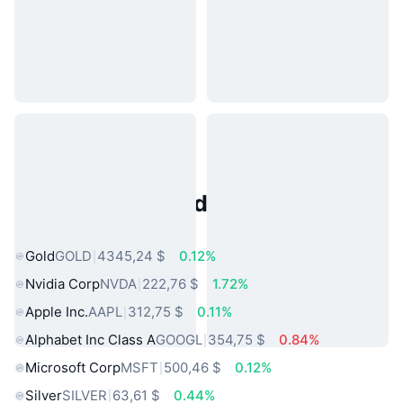
Activos del Mundo Real
Populares
Gold
GOLD
4345,24 $
0.12%
Nvidia Corp
NVDA
222,76 $
1.72%
Apple Inc.
AAPL
312,75 $
0.11%
Alphabet Inc Class A
GOOGL
354,75 $
0.84%
Microsoft Corp
MSFT
500,46 $
0.12%
Silver
SILVER
63,61 $
0.44%