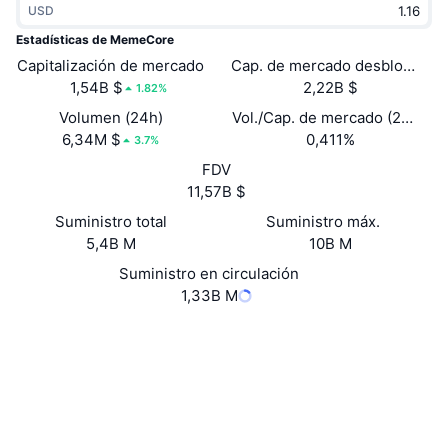
USD
Tendencias
ETF de criptomonedas
Aprender
CMC MCP
Estadísticas de MemeCore
Capitalización de mercado
Nuevo
Cap. de mercado desbloquead
ETF de Bitcoin
x402
Noticias
1,54B $
2,22B $
1.82%
Cripto
ETF de Ethereum
Volumen (24h)
Vol./Cap. de mercado (24 h)
Academia
6,34M $
0,411%
3.7%
Política
FDV
Análisis técnico
Investigación
11,57B $
Deportes
Suministro total
Suministro máx.
RSI
Vídeos
5,4B M
10B M
Finanzas
MACD
Suministro en circulación
Glosario
1,33B M
Tecnología
Web
Website
Whitepaper
Derivados
Campañas
NFT
Redes Sociales
Vista general
Airdrops
Estadísticas generales de NFT
0x22b1...c731fa
Contratos
Liquidaciones
Recompensas de diamante