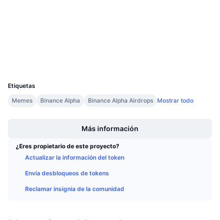
Próximas ventas
Auditorias
Tasas de financiación
Aprende y Gana
memecorescan.io
Exploradores
Calendarios
Carteras
UCID
Calendario de ICO
35491
Etiquetas
Calendario de eventos
Memes
Binance Alpha
Binance Alpha Airdrops
Mostrar todo
Boost
Más información
¿Eres propietario de este proyecto?
Actualizar la información del token
Envía desbloqueos de tokens
Reclamar insignia de la comunidad