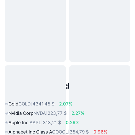
Activos del Mundo Real
Populares
Gold
GOLD
4341,45 $
2.07%
Nvidia Corp
NVDA
223,77 $
2.27%
Apple Inc.
AAPL
313,21 $
0.29%
Alphabet Inc Class A
GOOGL
354,79 $
0.96%