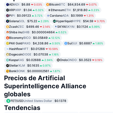
ADI
ADI
$6.88
Bitcoin
BTC
$64,934.69
0.03%
0.07%
XRP
XRP
$1.04
Ethereum
ETH
$1,918.80
0.32%
0.23%
Pi
PI
$0.09123
Cardano
ADA
$0.1999
3.72%
1.31%
Solana
SOL
$75.22
Hyperliquid
HYPE
$54.59
2.29%
3.70%
Zcash
ZEC
$499.46
SKYAI
SKYAI
$0.1124
2.14%
5.99%
Shiba inu
SHIB
$0.000004664
0.52%
Biconomy
BICO
$0.05849
12.12%
PAX Gold
PAXG
$4,338.86
Sui
SUI
$0.6887
0.50%
1.80%
Hashflow
HFT
$0.01266
10.59%
Dogecoin
DOGE
$0.07038
1.16%
Kaspa
KAS
$0.02688
Ondo
ONDO
$0.3523
2.94%
0.19%
Stellar
XLM
$0.1635
0.97%
Bonk
BONK
$0.000002561
1.87%
Precios de Artificial
Superintelligence Alliance
globales
FET/USD
United States Dollar
$0.1378
Tendencias