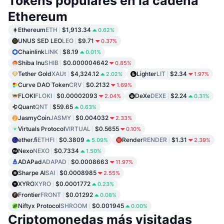
Tokens populares en la cadena
Ethereum
Ethereum
ETH
$1,913.34
0.62%
UNUS SED LEO
LEO
$9.71
0.37%
Chainlink
LINK
$8.19
0.01%
Shiba Inu
SHIB
$0.000004642
0.85%
Tether Gold
XAUt
$4,324.12
Lighter
LIT
$2.34
2.02%
1.97%
Curve DAO Token
CRV
$0.2132
1.69%
FLOKI
FLOKI
$0.00002093
DeXe
DEXE
$2.24
2.04%
0.31%
Quant
QNT
$59.65
0.63%
JasmyCoin
JASMY
$0.004032
2.33%
Virtuals Protocol
VIRTUAL
$0.5655
0.10%
ether.fi
ETHFI
$0.3809
Render
RENDER
$1.31
5.09%
2.39%
Nexo
NEXO
$0.7334
1.50%
ADAPad
ADAPAD
$0.0008663
11.97%
Sharpe AI
SAI
$0.0008985
2.55%
XYRO
XYRO
$0.0001772
0.23%
Frontier
FRONT
$0.01292
0.08%
Niftyx Protocol
SHROOM
$0.001945
0.00%
Criptomonedas más visitadas