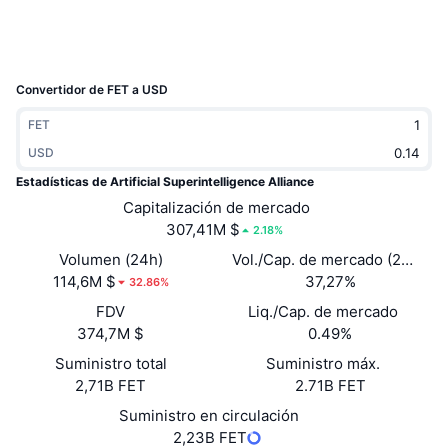
Tendencias
ETF de criptomonedas
Aprender
CMC MCP
Nuevo
ETF de Bitcoin
x402
Noticias
Convertidor de FET a USD
Cripto
ETF de Ethereum
FET
Academia
USD
Política
Análisis técnico
Investigación
Estadísticas de Artificial Superintelligence Alliance
Capitalización de mercado
Deportes
RSI
Vídeos
307,41M $
2.18%
Finanzas
Volumen (24h)
Vol./Cap. de mercado (24 h)
MACD
Glosario
114,6M $
37,27%
32.86%
Tecnología
FDV
Liq./Cap. de mercado
Derivados
374,7M $
0.49%
Campañas
Suministro total
Suministro máx.
NFT
Vista general
Airdrops
2,71B FET
2.71B FET
Estadísticas generales de NFT
Suministro en circulación
Liquidaciones
Recompensas de diamante
2,23B FET