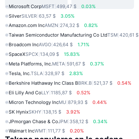
Microsoft Corp
MSFT
499,47 $
0.03%
Silver
SILVER
63,57 $
3.05%
Amazon.com Inc
AMZN
274,32 $
0.82%
Taiwan Semiconductor Manufacturing Co Ltd
TSM
420,61 $
Broadcom Inc
AVGO
426,64 $
1.71%
SpaceX
SPCX
134,09 $
15.83%
Meta Platforms, Inc.
META
591,67 $
0.37%
Tesla, Inc.
TSLA
328,97 $
2.83%
Berkshire Hathaway Inc Class B
BRK.B
521,37 $
0.54%
Eli Lilly And Co
LLY
1185,87 $
0.52%
Micron Technology Inc
MU
879,93 $
0.44%
SK Hynix
SKHY
138,15 $
3.92%
JPmorgan Chase & Co
JPM
358,12 $
0.34%
Walmart Inc
WMT
111,77 $
0.20%