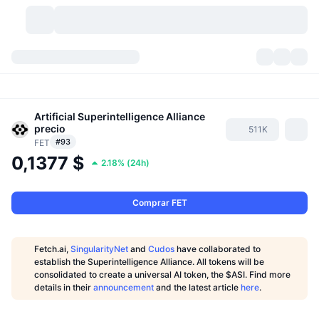
Criptomonedas
Paneles
Criptomonedas
DexScan
Artificial Superintelligence Alliance
Mercados
Ranking
precio
511K
#93
FET
Señales
Exchanges
Categorías
New
Visión general del mercado
0,1377 $
2.18%
(
24h
)
Más populares
Comunidad
Imágenes antiguas
Mercado Spot
Exchanges centralizados
Comprar FET
Nuevo
Feeds
API
Desbloqueos de tokens
Núm. de criptomonedas
Spot
Fetch.ai,
SingularityNet
and
Cudos
have collaborated to
Ganadores
Temas
Rendimientos
Productos
Tesorerías de Bitcoin
Derivados
API
establish the Superintelligence Alliance. All tokens will be
consolidated to create a universal AI token, the $ASI. Find more
Explorador de memes
Directos
details in their
Activos del mundo real
announcement
and the latest article
here
.
Tesorerías de BNB
Productos
Cripto API
Exchanges descentralizados