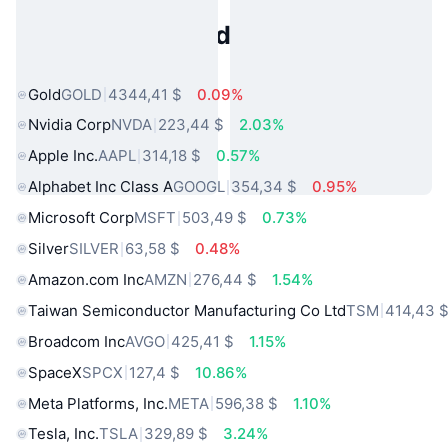
Activos del Mundo Real
Populares
Gold
GOLD
4344,41 $
0.09%
Nvidia Corp
NVDA
223,44 $
2.03%
Apple Inc.
AAPL
314,18 $
0.57%
Alphabet Inc Class A
GOOGL
354,34 $
0.95%
Microsoft Corp
MSFT
503,49 $
0.73%
Silver
SILVER
63,58 $
0.48%
Amazon.com Inc
AMZN
276,44 $
1.54%
Taiwan Semiconductor Manufacturing Co Ltd
TSM
414,43 
Broadcom Inc
AVGO
425,41 $
1.15%
SpaceX
SPCX
127,4 $
10.86%
Meta Platforms, Inc.
META
596,38 $
1.10%
Tesla, Inc.
TSLA
329,89 $
3.24%