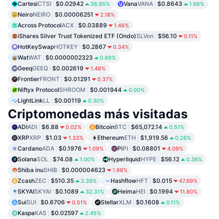
Cartesi
CTSI
$0.02942
Vana
VANA
$0.8643
36.95%
1.66%
Neiro
NEIRO
$0.00006251
2.18%
Across Protocol
ACX
$0.03889
1.46%
iShares Silver Trust Tokenized ETF (Ondo)
SLVon
$56.10
0.11%
HotKeySwap
HOTKEY
$0.2867
0.34%
Wat
WAT
$0.0000002323
0.89%
Geeq
GEEQ
$0.002619
1.48%
Frontier
FRONT
$0.01291
0.37%
Niftyx Protocol
SHROOM
$0.001944
0.00%
LightLink
LL
$0.00119
0.30%
Criptomonedas más visitadas
ADI
ADI
$6.88
Bitcoin
BTC
$65,072.14
0.02%
0.51%
XRP
XRP
$1.03
Ethereum
ETH
$1,919.56
1.33%
0.26%
Cardano
ADA
$0.1976
Pi
PI
$0.08801
1.09%
4.09%
Solana
SOL
$74.08
Hyperliquid
HYPE
$56.12
1.00%
0.36%
Shiba inu
SHIB
$0.000004623
1.98%
Zcash
ZEC
$510.35
Hashflow
HFT
$0.015
3.39%
47.69%
SKYAI
SKYAI
$0.1089
Heima
HEI
$0.1994
32.31%
11.80%
Sui
SUI
$0.6706
Stellar
XLM
$0.1608
0.51%
0.11%
Kaspa
KAS
$0.02597
2.45%