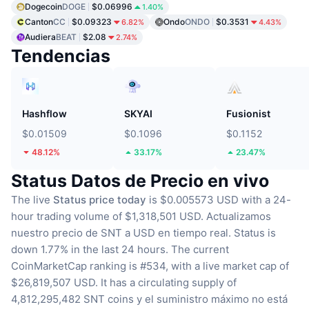
Dogecoin
DOGE
$0.06996
1.40%
Canton
CC
$0.09323
Ondo
ONDO
$0.3531
6.82%
4.43%
Audiera
BEAT
$2.08
2.74%
Tendencias
Hashflow
SKYAI
Fusionist
$0.01509
$0.1096
$0.1152
48.12%
33.17%
23.47%
Status Datos de Precio en vivo
The live
Status price today
is $0.005573 USD with a 24-
hour trading volume of $1,318,501 USD.
Actualizamos
nuestro precio de SNT a USD en tiempo real.
Status is
down 1.77% in the last 24 hours.
The current
CoinMarketCap ranking is #534, with a live market cap of
$26,819,507 USD.
It has a circulating supply of
4,812,295,482 SNT coins
y el suministro máximo no está