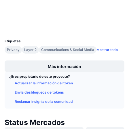
Próximas ventas
etherscan.io
Tasas de financiación
Aprende y Gana
Exploradores
Carteras
Calendarios
UCID
1759
Calendario de ICO
Etiquetas
Privacy
Layer 2
Communications & Social Media
Mostrar todo
Calendario de eventos
Boost
Más información
¿Eres propietario de este proyecto?
Actualizar la información del token
Envía desbloqueos de tokens
Reclamar insignia de la comunidad
Status Mercados