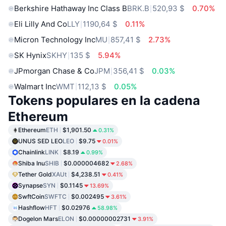
Berkshire Hathaway Inc Class B
BRK.B
520,93 $
0.70%
Eli Lilly And Co
LLY
1190,64 $
0.11%
Micron Technology Inc
MU
857,41 $
2.73%
SK Hynix
SKHY
135 $
5.94%
JPmorgan Chase & Co
JPM
356,41 $
0.03%
Walmart Inc
WMT
112,13 $
0.05%
Tokens populares en la cadena
Ethereum
Ethereum
ETH
$1,901.50
0.31%
UNUS SED LEO
LEO
$9.75
0.01%
Chainlink
LINK
$8.19
0.99%
Shiba Inu
SHIB
$0.000004682
2.68%
Tether Gold
XAUt
$4,238.51
0.41%
Synapse
SYN
$0.1145
13.69%
SwftCoin
SWFTC
$0.002495
3.61%
Hashflow
HFT
$0.02976
58.98%
Dogelon Mars
ELON
$0.00000002731
3.91%