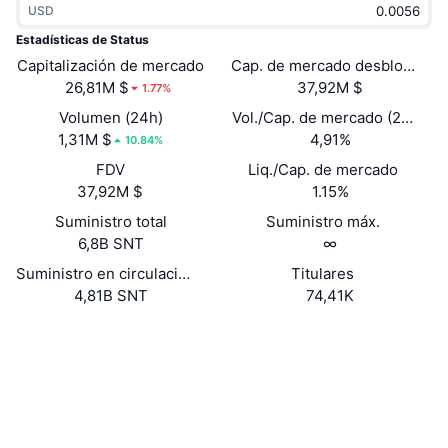
USD
Tendencias
ETF de criptomonedas
Aprender
CMC MCP
Estadísticas de Status
Capitalización de mercado
Nuevo
Cap. de mercado desbloquead
ETF de Bitcoin
x402
Noticias
26,81M $
37,92M $
1.77%
Cripto
ETF de Ethereum
Volumen (24h)
Vol./Cap. de mercado (24 h)
Academia
1,31M $
4,91%
10.84%
Política
FDV
Liq./Cap. de mercado
Análisis técnico
Investigación
37,92M $
1.15%
Deportes
Suministro total
Suministro máx.
RSI
Vídeos
6,8B SNT
∞
Finanzas
MACD
Suministro en circulación
Titulares
Glosario
4,81B SNT
74,41K
Tecnología
Web
Website
Whitepaper
Derivados
Campañas
Redes Sociales
NFT
Vista general
Airdrops
Contratos
0x744d...805b9e
3.9
Calificación (CertiK)
Estadísticas generales de NFT
Liquidaciones
Recompensas de diamante
Auditorias