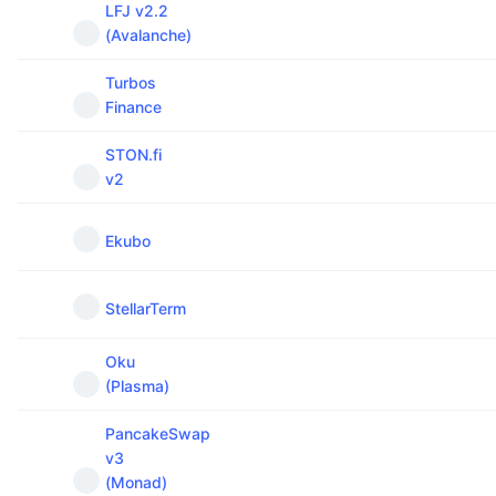
LFJ v2.2
(Avalanche)
Turbos
Finance
STON.fi
v2
Ekubo
StellarTerm
Oku
(Plasma)
PancakeSwap
v3
(Monad)