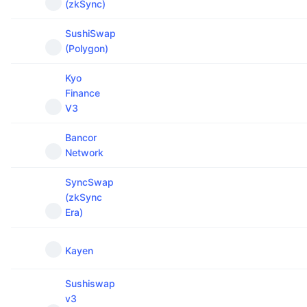
(zkSync)
SushiSwap
(Polygon)
Kyo
Finance
V3
Bancor
Network
SyncSwap
(zkSync
Era)
Kayen
Sushiswap
v3