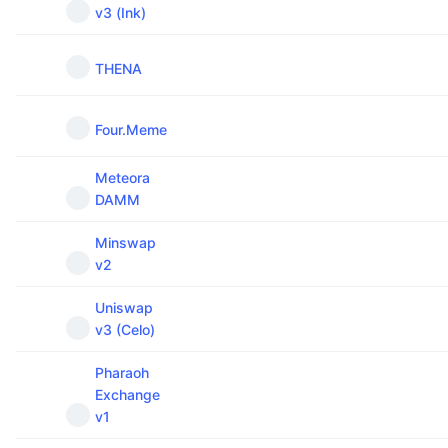
v3 (Ink)
THENA
Four.Meme
Meteora
DAMM
Minswap
v2
Uniswap
v3 (Celo)
Pharaoh
Exchange
v1