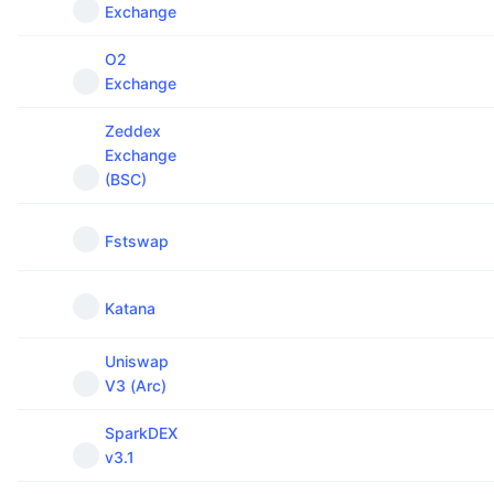
Exchange
O2
Exchange
Zeddex
Exchange
(BSC)
Fstswap
Katana
Uniswap
V3 (Arc)
SparkDEX
v3.1