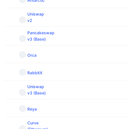
Antarctic
Uniswap
v2
Pancakeswap
v3 (Base)
Orca
RabbitX
Uniswap
v3 (Base)
Reya
Curve