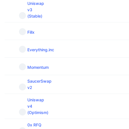
Uniswap
v3
(Stable)
Fillx
Everything.inc
Momentum
SaucerSwap
v2
Uniswap
v4
(Optimism)
0x RFQ