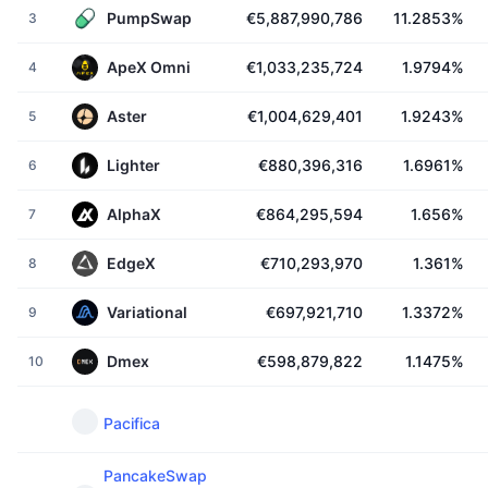
Κορυφαίοι Έμποροι
Άρθρα
Εισροές/Εκροές στα ανταλλακτήρια
DEX API
Μετατροπέας
PumpSwap
€5,887,990,786
11.2853%
Πίνακες κατάταξης
3
Spot
Αίσθημα
Επιχείρηση
Ενημερωτικό δελτίο
ApeX Omni
€1,033,235,724
1.9794%
4
Δείκτες
Δημοφιλή
Παράγωγα
Τιμές
CMC Launch
Aster
€1,004,629,401
1.9243%
5
Προσεχώς
Δείκτης Φόβου και Απληστίας
Lighter
€880,396,316
1.6961%
6
Πόροι
CMC Labs
Προστέθηκε πρόσφατα
Δείκτης εποχής των altcoins
AlphaX
€864,295,594
1.656%
7
CMC Max
Κερδισμένα & Χαμένα
Δείκτες κύκλου αγοράς
Τεκμηρίωση
EdgeX
€710,293,970
1.361%
8
Κορυφαίες Ειδήσεις
Περισσότερες επισκέψεις
Κυριαρχία Bitcoin
Συχνές ερωτήσεις
Variational
€697,921,710
1.3372%
9
Telegram Bot
Κλίμα κοινότητας
Δείκτης CoinMarketCap 20
Dmex
€598,879,822
1.1475%
10
Ενσωματώσεις AI
Διαφήμιση
Κατάταξη αλυσίδων
Δείκτης CoinMarketCap 100
Κόμβος Agent της CMC
Pacifica
Αγορές πρόβλεψης
Ροές ETF
Γραφικά Στοιχεία Ιστότοπου
Αγορά Δεξιοτήτων
PancakeSwap