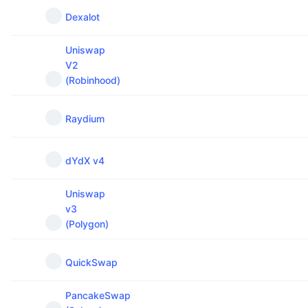
Dexalot
Uniswap
V2
(Robinhood)
Raydium
dYdX v4
Uniswap
v3
(Polygon)
QuickSwap
PancakeSwap