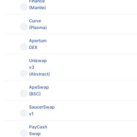
Finance
(Mantle)
Curve
(Plasma)
Apertum
DEX
Uniswap
v3
(Abstract)
ApeSwap
(BSC)
SaucerSwap
v1
PayCash
Swap