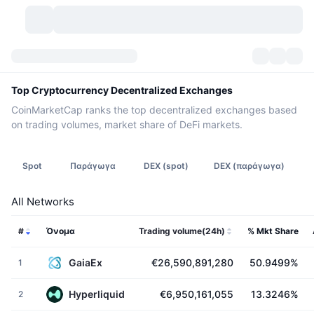
Κρυπτονομίσματα
Πίνακες ελέγχου
Κρυπτονομίσματα
Top Cryptocurrency Decentralized Exchanges
CoinMarketCap ranks the top decentralized exchanges based
DexScan
Αγορές
Κατάταξη
on trading volumes, market share of DeFi markets.
Σήματα
Ανταλλακτήρια
Κατηγορίες
New
Επισκόπηση αγοράς
Spot
Παράγωγα
DEX (spot)
DEX (παράγωγα)
Δημοφιλείς τάσεις
Κοινότητα
Ιστορικά Στιγμιότυπα
Αγορά Spot
Συγκεντρωτικά ανταλλακτήρια
All Networks
Νέο
Ροές
API
Ξεκλειδώματα token
Αριθμός κρυπτονομισμάτων
Spot
#
Όνομα
Trading volume(24h)
% Mkt Share
Κερδισμένοι
Θέματα
Αποδόσεις
Προϊόντα
Μπιτκόιν Θησαυροφυλάκια
Παράγωγα
API
GaiaEx
€26,590,891,280
50.9499%
1
Εξερευνητής meme
Ζωντανά
Στοιχεία ενεργητικού πραγματικού κόσμου
BNB Θησαυροφυλάκια
Προϊόντα
API Κρυπτονομισμάτων
Hyperliquid
€6,950,161,055
13.3246%
Αποκεντρωμένα ανταλλακτήρια
2