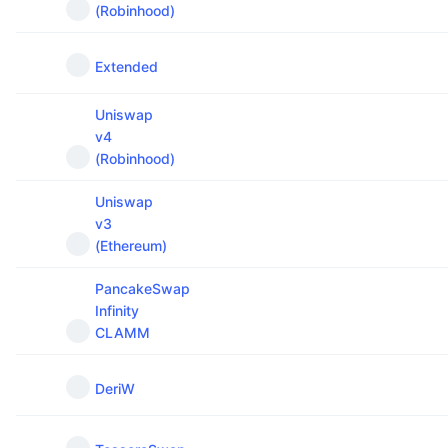
(Robinhood)
Προσεχείς πωλήσεις
Επιτόκια χρηματοδότησης
Μάθετε και Κερδίστε
Extended
Ημερολόγια
Uniswap
v4
Ημερολόγιο ICO
(Robinhood)
Ημερολόγιο Εκδηλώσεων
Uniswap
v3
(Ethereum)
PancakeSwap
Infinity
CLAMM
DeriW