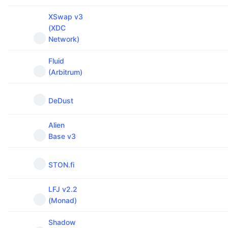
XSwap v3
(XDC
Network)
Fluid
(Arbitrum)
DeDust
Alien
Base v3
STON.fi
LFJ v2.2
(Monad)
Shadow