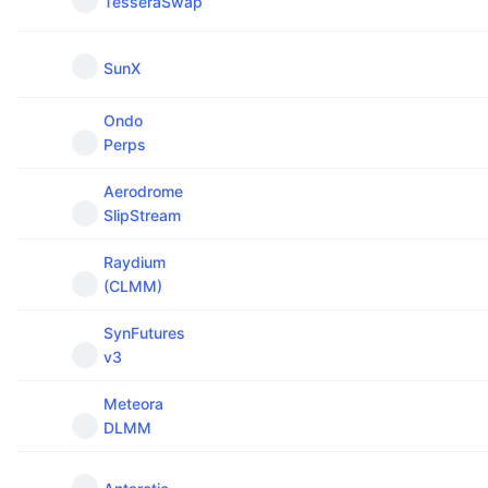
TesseraSwap
SunX
Ondo
Perps
Aerodrome
SlipStream
Raydium
(CLMM)
SynFutures
v3
Meteora
DLMM