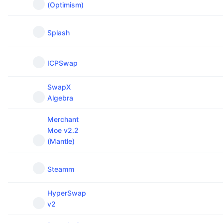
(Optimism)
Splash
ICPSwap
SwapX
Algebra
Merchant
Moe v2.2
(Mantle)
Steamm
HyperSwap
v2