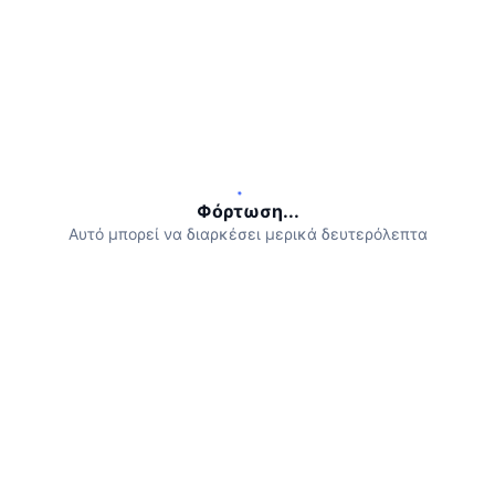
Προσεχείς πωλήσεις
Επιτόκια χρηματοδότησης
Μάθετε και Κερδίστε
Ημερολόγια
Ημερολόγιο ICO
Φόρτωση...
Ημερολόγιο Εκδηλώσεων
Αυτό μπορεί να διαρκέσει μερικά δευτερόλεπτα