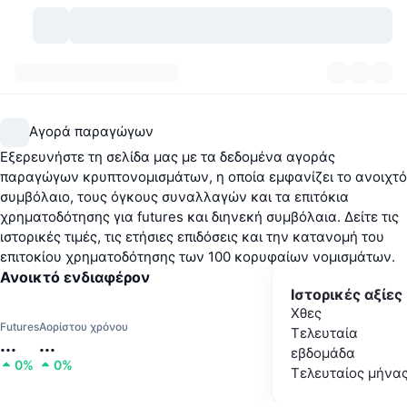
Κρυπτονομίσματα
Πίνακες ελέγχου
Κρυπτονομίσματα
Αγορά παραγώγων
DexScan
Αγορές
Κατάταξη
Εξερευνήστε τη σελίδα μας με τα δεδομένα αγοράς
παραγώγων κρυπτονομισμάτων, η οποία εμφανίζει το ανοιχτό
Σήματα
Ανταλλακτήρια
Κατηγορίες
New
Επισκόπηση αγοράς
συμβόλαιο, τους όγκους συναλλαγών και τα επιτόκια
χρηματοδότησης για futures και διηνεκή συμβόλαια. Δείτε τις
Δημοφιλείς τάσεις
ιστορικές τιμές, τις ετήσιες επιδόσεις και την κατανομή του
Κοινότητα
Ιστορικά Στιγμιότυπα
Αγορά Spot
Συγκεντρωτικά ανταλλακτήρια
επιτοκίου χρηματοδότησης των 100 κορυφαίων νομισμάτων.
Ανοικτό ενδιαφέρον
Νέο
Ροές
API
Ξεκλειδώματα token
Αριθμός κρυπτονομισμάτων
Spot
Ιστορικές αξίες
Χθες
Κερδισμένοι
Θέματα
Αποδόσεις
Προϊόντα
Μπιτκόιν Θησαυροφυλάκια
Παράγωγα
Futures
Αορίστου χρόνου
API
Τελευταία
...
...
εβδομάδα
0%
0%
Εξερευνητής meme
Ζωντανά
Στοιχεία ενεργητικού πραγματικού κόσμου
BNB Θησαυροφυλάκια
Προϊόντα
API Κρυπτονομισμάτων
Τελευταίος μήνα
Αποκεντρωμένα ανταλλακτήρια