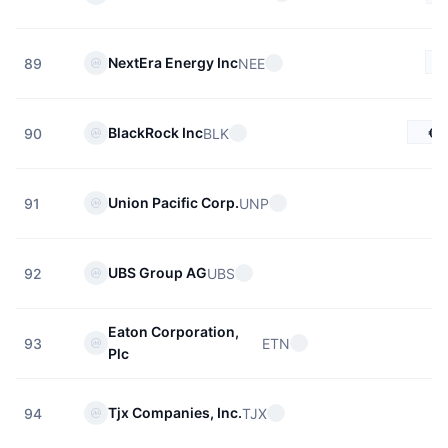
NextEra Energy Inc
NEE
89
€9
BlackRock Inc
BLK
90
Union Pacific Corp.
UNP
91
UBS Group AG
UBS
92
Eaton Corporation,
ETN
93
Plc
Tjx Companies, Inc.
TJX
94