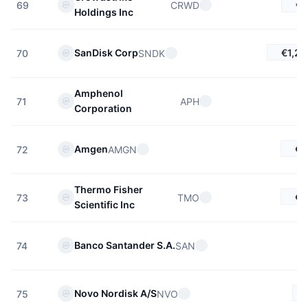
€1
CRWD
69
Holdings Inc
€1,24
SanDisk Corp
SNDK
70
Amphenol
APH
71
Corporation
€3
Amgen
AMGN
72
Thermo Fisher
€4
TMO
73
Scientific Inc
Banco Santander S.A.
SAN
74
Novo Nordisk A/S
NVO
75