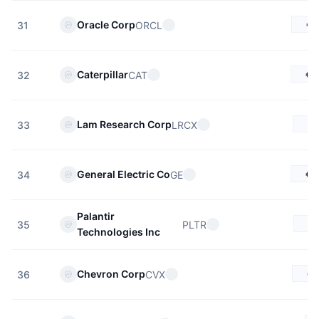
€1
Oracle Corp
ORCL
31
€7
Caterpillar
CAT
32
€2
Lam Research Corp
LRCX
33
€3
General Electric Co
GE
34
Palantir
€
PLTR
35
Technologies Inc
€1
Chevron Corp
CVX
36