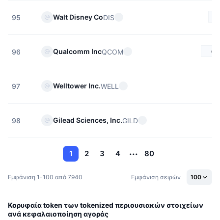
Walt Disney Co
DIS
95
€1
Qualcomm Inc
QCOM
96
Welltower Inc.
WELL
97
Gilead Sciences, Inc.
GILD
98
1
2
3
4
80
Εμφάνιση 1-100 από 7940
Εμφάνιση σειρών
100
Κορυφαία token των tokenized περιουσιακών στοιχείων
ανά κεφαλαιοποίηση αγοράς