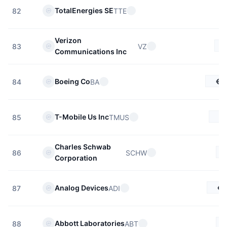
TotalEnergies SE
TTE
82
Verizon
VZ
83
Communications Inc
€2
Boeing Co
BA
84
€
T-Mobile Us Inc
TMUS
85
Charles Schwab
SCHW
86
Corporation
€3
Analog Devices
ADI
87
Abbott Laboratories
ABT
88