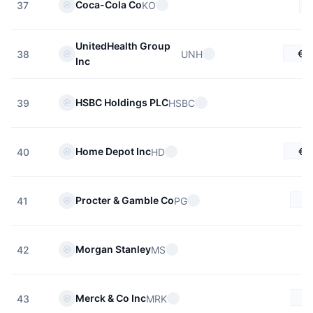
Coca-Cola Co
KO
37
UnitedHealth Group
€3
UNH
38
Inc
HSBC Holdings PLC
HSBC
39
€3
Home Depot Inc
HD
40
€
Procter & Gamble Co
PG
41
Morgan Stanley
MS
42
€
Merck & Co Inc
MRK
43