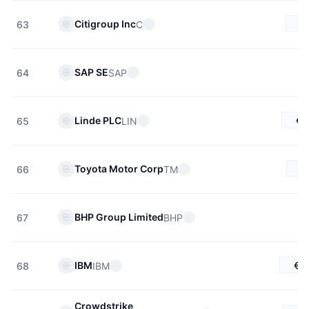
€
Citigroup Inc
C
63
SAP SE
SAP
64
€4
Linde PLC
LIN
65
€
Toyota Motor Corp
TM
66
BHP Group Limited
BHP
67
€2
IBM
IBM
68
Crowdstrike