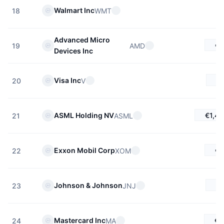
Walmart Inc
WMT
18
Advanced Micro
€4
AMD
19
Devices Inc
€
Visa Inc
V
20
€1,47
ASML Holding NV
ASML
21
€1
Exxon Mobil Corp
XOM
22
€2
Johnson & Johnson
JNJ
23
€4
Mastercard Inc
MA
24