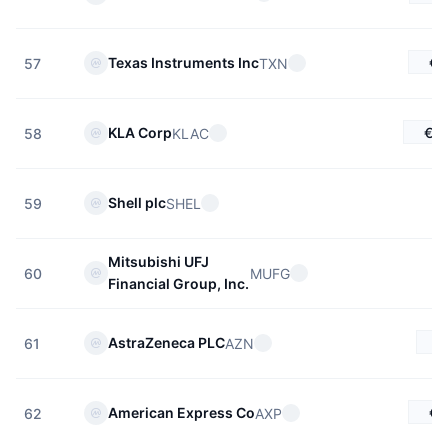
€2
Texas Instruments Inc
TXN
57
€16
KLA Corp
KLAC
58
Shell plc
SHEL
59
Mitsubishi UFJ
MUFG
60
Financial Group, Inc.
€
AstraZeneca PLC
AZN
61
€3
American Express Co
AXP
62