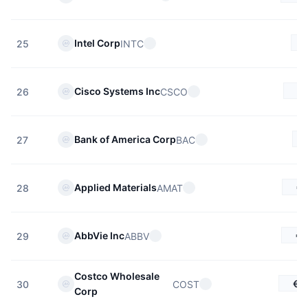
Intel Corp
INTC
25
€
Cisco Systems Inc
CSCO
26
Bank of America Corp
BAC
27
€4
Applied Materials
AMAT
28
€2
AbbVie Inc
ABBV
29
Costco Wholesale
€8
COST
30
Corp