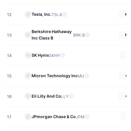
Προσεχείς πωλήσεις
Επιτόκια χρηματοδότησης
Μάθετε και Κερδίστε
€2
Tesla, Inc.
TSLA
12
Ημερολόγια
Berkshire Hathaway
€4
BRK.B
13
Inc Class B
Ημερολόγιο ICO
€1
SK Hynix
SKHY
14
Ημερολόγιο Εκδηλώσεων
€7
Micron Technology Inc
MU
15
€9
Eli Lilly And Co
LLY
16
€
JPmorgan Chase & Co
JPM
17