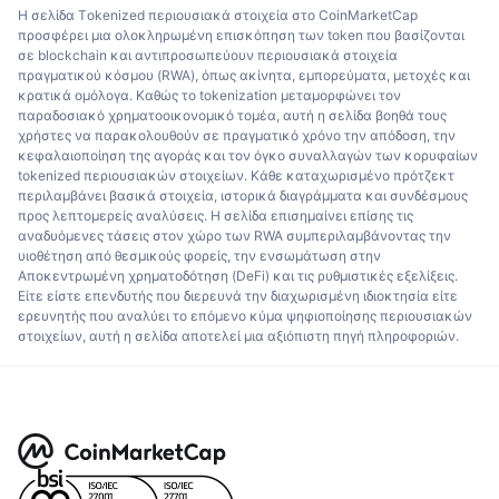
Η σελίδα Τokenized περιουσιακά στοιχεία στο CoinMarketCap
προσφέρει μια ολοκληρωμένη επισκόπηση των token που βασίζονται
σε blockchain και αντιπροσωπεύουν περιουσιακά στοιχεία
πραγματικού κόσμου (RWA), όπως ακίνητα, εμπορεύματα, μετοχές και
κρατικά ομόλογα. Καθώς το tokenization μεταμορφώνει τον
παραδοσιακό χρηματοοικονομικό τομέα, αυτή η σελίδα βοηθά τους
χρήστες να παρακολουθούν σε πραγματικό χρόνο την απόδοση, την
κεφαλαιοποίηση της αγοράς και τον όγκο συναλλαγών των κορυφαίων
tokenized περιουσιακών στοιχείων. Κάθε καταχωρισμένο πρότζεκτ
περιλαμβάνει βασικά στοιχεία, ιστορικά διαγράμματα και συνδέσμους
προς λεπτομερείς αναλύσεις. Η σελίδα επισημαίνει επίσης τις
αναδυόμενες τάσεις στον χώρο των RWA συμπεριλαμβάνοντας την
υιοθέτηση από θεσμικούς φορείς, την ενσωμάτωση στην
Αποκεντρωμένη χρηματοδότηση (DeFi) και τις ρυθμιστικές εξελίξεις.
Είτε είστε επενδυτής που διερευνά την διαχωρισμένη ιδιοκτησία είτε
ερευνητής που αναλύει το επόμενο κύμα ψηφιοποίησης περιουσιακών
στοιχείων, αυτή η σελίδα αποτελεί μια αξιόπιστη πηγή πληροφοριών.