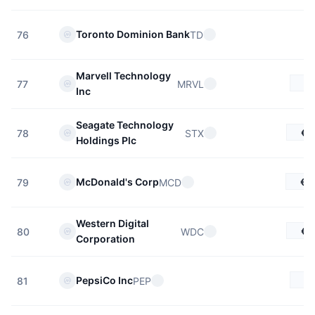
Toronto Dominion Bank
TD
76
Marvell Technology
€
MRVL
77
Inc
Seagate Technology
€7
STX
78
Holdings Plc
€2
McDonald's Corp
MCD
79
Western Digital
€4
WDC
80
Corporation
€
PepsiCo Inc
PEP
81