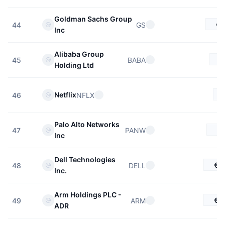
Goldman Sachs Group
€9
GS
44
Inc
Alibaba Group
€
BABA
45
Holding Ltd
Netflix
NFLX
46
Palo Alto Networks
€
PANW
47
Inc
Dell Technologies
€4
DELL
48
Inc.
Arm Holdings PLC -
€2
ARM
49
ADR