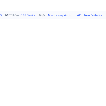
Μπείτε στη λίστα
API
New Features
5%
ETH Gas
:
0.07
Gwei
Φόβος και Απληστία
:
41
/
100
τα
Company
Support
Κοινωνικά
About us
Μπείτε στη
X (Twitter)
η
Terms of use
λίστα
Κοινότητα
s
Πολιτική
Φόρμα Αίτησης
Telegram
x
Απορρήτου
Contact Support
Instagram
ς
Προτιμήσεις
Συχνές
Facebook
cookie
ερωτήσεις
Reddit
ματεύσιμα
Πολιτική cookie
Γλωσσάριο
LinkedIn
Κανόνες