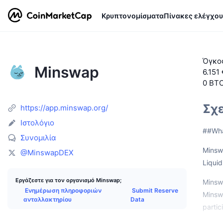
Κρυπτονομίσματα
Πίνακες ελέγχου
Όγκο
Minswap
6.151
0 BT
Σχε
https://app.minswap.org/
Ιστολόγιο
##Wha
Συνομιλία
Minsw
@MinswapDEX
Liquid
Εργάζεστε για τον οργανισμό Minswap;
Minsw
Ενημέρωση πληροφοριών
Submit Reserve
Minswa
ανταλλακτηρίου
Data
partic