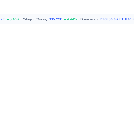
22T
0.45%
24ωρος Όγκος
:
$35.23B
4.44%
Dominance
:
BTC
:
58.9%
ETH
:
10.
Προϊόν
Academy
Διαφήμισ
CMC Lab
CMC Ma
Κορυφαίε
Ειδήσεις
Διαπραγ
Αμοιβαία