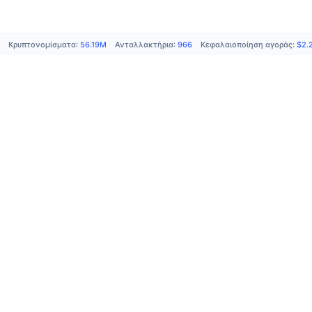
Κρυπτονομίσματα
:
56.19M
Ανταλλακτήρια
:
966
Κεφαλαιοποίηση αγοράς
:
$2.