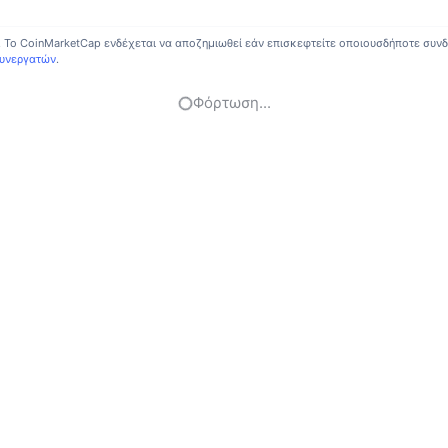
. Το CoinMarketCap ενδέχεται να αποζημιωθεί εάν επισκεφτείτε οποιουσδήποτε συνδ
Συνεργατών
.
Φόρτωση...