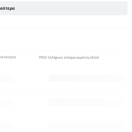
eposited in the DEX
Smart Contract
, enabling LPs keep earning
σσότερα
 token rewards in yield farming. As such, in some cases LPs earn
Fees). Lastly, the Minswap Launchbowl, encompasses the
Εξερεύνησε περισσότερα
 of DeFi natives and developers mainly based in Vietnam.
υστότητα
FDV (πλήρως απομειωμένη αξία)
nd 0.05% towards a Fee Switch mechanism. There is a fixed 2 ADA
er has in their wallet.