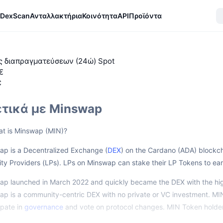
DexScan
Ανταλλακτήρια
Κοινότητα
API
Προϊόντα
ς διαπραγματεύσεων (24ώ) Spot
 €
C
τικά με Minswap
t is Minswap (MIN)?
ap is a Decentralized Exchange (
DEX
) on the Cardano (ADA) blockch
ity Providers (LPs). LPs on Minswap can stake their LP Tokens to e
ap launched in March 2022 and quickly became the DEX with the hig
p is a community-centric DEX with no private or VC investment. MIN
ipate in
governance
and vote on protocol changes. MIN Token holders