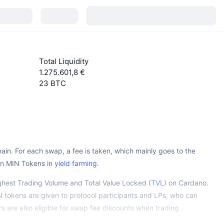
Total Liquidity
1.275.601,8 €
23 BTC
ain. For each swap, a fee is taken, which mainly goes to the
arn MIN Tokens in
yield farming
.
hest Trading Volume and Total Value Locked (
TVL
) on Cardano.
 tokens are given to protocol participants and LPs, who can
 are also eligible for swap fee discounts when trading.