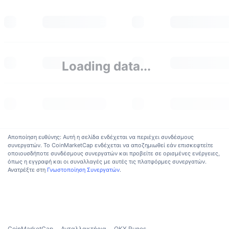
Δημοφιλή
Crypto ETFs
Εκμάθηση
CMC MCP
Νέο
Διαπραγματεύσιμα Αμοιβαία Κεφάλαια Μπιτκόιν
x402
Νέα
Κρυπτο
Διαπραγματεύσιμα Αμοιβαία Κεφάλαια Εθέριουμ
Loading data...
Academy
Πολιτική
Τεχνική ανάλυση
Έρευνα
Αθλητισμός
RSI
Βίντεο
Οικονομικά
Αποποίηση ευθύνης: Αυτή η σελίδα ενδέχεται να περιέχει συνδέσμους
MACD
Γλωσσάριο
συνεργατών. Το CoinMarketCap ενδέχεται να αποζημιωθεί εάν επισκεφτείτε
οποιουσδήποτε συνδέσμους συνεργατών και προβείτε σε ορισμένες ενέργειες,
Τεχνολογία
όπως η εγγραφή και οι συναλλαγές με αυτές τις πλατφόρμες συνεργατών.
Παράγωγα
Ανατρέξτε στη
Γνωστοποίηση Συνεργατών
.
Καμπάνιες
NFT
Επισκόπηση
Airdrop
Συνολικά στατιστικά NFT
Εκκαθαρίσεις
Ανταμοιβές Diamonds
CoinMarketCap
Ανταλλακτήρια
OKX Runes