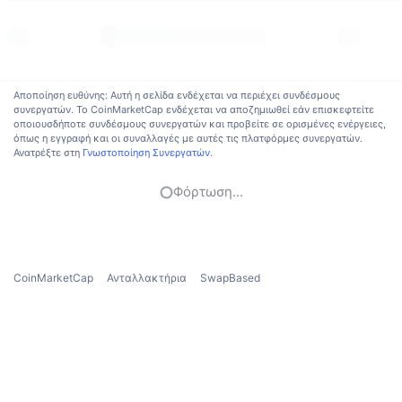
Δημοφιλή
Crypto ETFs
Εκμάθηση
CMC MCP
Νέο
Διαπραγματεύσιμα Αμοιβαία Κεφάλαια Μπιτκόιν
x402
Νέα
Αποποίηση ευθύνης: Αυτή η σελίδα ενδέχεται να περιέχει συνδέσμους
Κρυπτο
Διαπραγματεύσιμα Αμοιβαία Κεφάλαια Εθέριουμ
συνεργατών. Το CoinMarketCap ενδέχεται να αποζημιωθεί εάν επισκεφτείτε
Academy
οποιουσδήποτε συνδέσμους συνεργατών και προβείτε σε ορισμένες ενέργειες,
όπως η εγγραφή και οι συναλλαγές με αυτές τις πλατφόρμες συνεργατών.
Πολιτική
Ανατρέξτε στη
Γνωστοποίηση Συνεργατών
.
Τεχνική ανάλυση
Έρευνα
Αθλητισμός
Φόρτωση...
RSI
Βίντεο
Οικονομικά
MACD
Γλωσσάριο
Τεχνολογία
CoinMarketCap
Ανταλλακτήρια
SwapBased
Παράγωγα
Καμπάνιες
NFT
Επισκόπηση
Airdrop
Συνολικά στατιστικά NFT
Εκκαθαρίσεις
Ανταμοιβές Diamonds