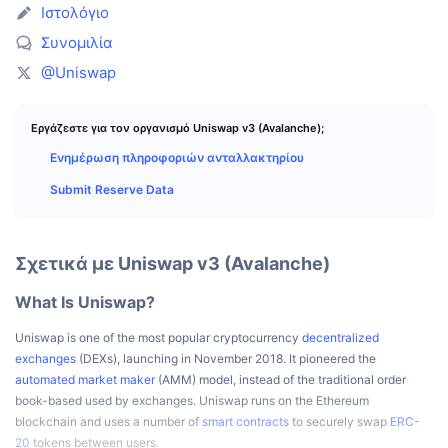
Κορυφαίοι Έμποροι
Άρθρα
Εισροές/Εκροές στα ανταλλακτήρια
DEX API
Μετατροπέας
Ιστολόγιο
Πίνακες κατάταξης
Spot
Συνομιλία
Αίσθημα
Επιχείρηση
Ενημερωτικό δελτίο
Δείκτες
Δημοφιλή
Παράγωγα
@Uniswap
Τιμές
CMC Launch
Προσεχώς
Δείκτης Φόβου και Απληστίας
Εργάζεστε για τον οργανισμό Uniswap v3 (Avalanche);
Πόροι
CMC Labs
Ενημέρωση πληροφοριών ανταλλακτηρίου
Προστέθηκε πρόσφατα
Δείκτης εποχής των altcoins
Submit Reserve Data
CMC Max
Κερδισμένα & Χαμένα
Δείκτες κύκλου αγοράς
Τεκμηρίωση
Κορυφαίες Ειδήσεις
Περισσότερες επισκέψεις
Κυριαρχία Bitcoin
Σχετικά με Uniswap v3 (Avalanche)
Συχνές ερωτήσεις
Telegram Bot
What Is Uniswap?
Κλίμα κοινότητας
Δείκτης CoinMarketCap 20
Ενσωματώσεις AI
Uniswap is one of the most popular cryptocurrency
decentralized
Διαφήμιση
Κατάταξη αλυσίδων
Δείκτης CoinMarketCap 100
exchanges
(DEXs), launching in November 2018. It pioneered the
automated market maker
(AMM) model, instead of the traditional order
Κόμβος Agent της CMC
book-based used by exchanges. Uniswap runs on the Ethereum
Αγορές πρόβλεψης
Ροές ETF
Γραφικά Στοιχεία Ιστότοπου
blockchain and uses a number of
smart contracts
to securely swap
ERC-
Αγορά Δεξιοτήτων
20
tokens between users.