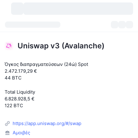
Κρυπτονομίσματα
Πίνακες ελέγχου
Κρυπτονομίσματα
Uniswap v3 (Avalanche)
DexScan
Αγορές
Κατάταξη
Όγκος διαπραγματεύσεων (24ώ) Spot
Σήματα
Ανταλλακτήρια
Κατηγορίες
New
Επισκόπηση αγοράς
2.472.179,29 €
44 BTC
Δημοφιλείς τάσεις
Κοινότητα
Ιστορικά Στιγμιότυπα
Αγορά Spot
Συγκεντρωτικά ανταλλακτήρια
Total Liquidity
Νέο
Ροές
API
Ξεκλειδώματα token
Αριθμός κρυπτονομισμάτων
Spot
6.828.928,5 €
122 BTC
Κερδισμένοι
Θέματα
Αποδόσεις
Προϊόντα
Μπιτκόιν Θησαυροφυλάκια
Παράγωγα
API
https://app.uniswap.org/#/swap
Εξερευνητής meme
Ζωντανά
Στοιχεία ενεργητικού πραγματικού κόσμου
BNB Θησαυροφυλάκια
Προϊόντα
API Κρυπτονομισμάτων
Αποκεντρωμένα ανταλλακτήρια
Αμοιβές