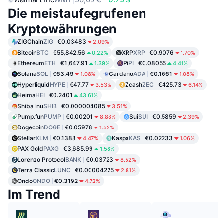
Die meistaufegrufenen
Kryptowährungen
ZIGChain
ZIG
€0.03483
2.09%
Bitcoin
BTC
€55,842.56
XRP
XRP
€0.9076
0.22%
1.70%
Ethereum
ETH
€1,647.91
Pi
PI
€0.08055
1.39%
4.41%
Solana
SOL
€63.49
Cardano
ADA
€0.1661
1.08%
1.08%
Hyperliquid
HYPE
€47.77
Zcash
ZEC
€425.73
3.53%
6.14%
Heima
HEI
€0.2401
43.61%
Shiba Inu
SHIB
€0.000004085
3.51%
Pump.fun
PUMP
€0.00201
Sui
SUI
€0.5859
8.88%
2.39%
Dogecoin
DOGE
€0.05978
1.52%
Stellar
XLM
€0.1388
Kaspa
KAS
€0.02233
4.47%
1.06%
PAX Gold
PAXG
€3,685.99
1.58%
Lorenzo Protocol
BANK
€0.03723
8.52%
Terra Classic
LUNC
€0.00004225
2.81%
Ondo
ONDO
€0.3192
4.72%
Im Trend