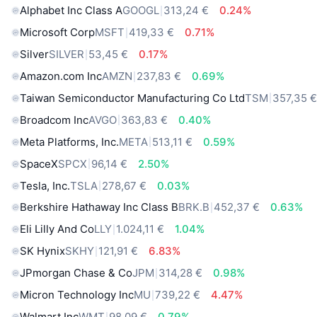
Alphabet Inc Class A
GOOGL
313,24 €
0.24%
Microsoft Corp
MSFT
419,33 €
0.71%
Silver
SILVER
53,45 €
0.17%
Amazon.com Inc
AMZN
237,83 €
0.69%
Taiwan Semiconductor Manufacturing Co Ltd
TSM
357,35 
Broadcom Inc
AVGO
363,83 €
0.40%
Meta Platforms, Inc.
META
513,11 €
0.59%
SpaceX
SPCX
96,14 €
2.50%
Tesla, Inc.
TSLA
278,67 €
0.03%
Berkshire Hathaway Inc Class B
BRK.B
452,37 €
0.63%
Eli Lilly And Co
LLY
1.024,11 €
1.04%
SK Hynix
SKHY
121,91 €
6.83%
JPmorgan Chase & Co
JPM
314,28 €
0.98%
Micron Technology Inc
MU
739,22 €
4.47%
Walmart Inc
WMT
98,09 €
0.79%