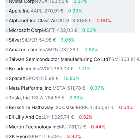
Nvidia Corp
NVDA
193,55 €
2.27%
Apple Inc.
AAPL
270,91 €
0.29%
Alphabet Inc Class A
GOOGL
306,88 €
0.96%
Microsoft Corp
MSFT
432,03 €
0.03%
Silver
SILVER
54,98 €
3.05%
Amazon.com Inc
AMZN
237,28 €
0.82%
Taiwan Semiconductor Manufacturing Co Ltd
TSM
363,81 
Broadcom Inc
AVGO
369,03 €
1.71%
SpaceX
SPCX
115,98 €
15.83%
Meta Platforms, Inc.
META
511,78 €
0.37%
Tesla, Inc.
TSLA
284,55 €
2.83%
Berkshire Hathaway Inc Class B
BRK.B
450,97 €
0.54%
Eli Lilly And Co
LLY
1.025,74 €
0.52%
Micron Technology Inc
MU
761,12 €
0.44%
SK Hynix
SKHY
119,49 €
3.92%