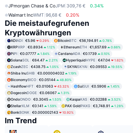
JPmorgan Chase & Co
JPM
309,76 €
0.34%
Walmart Inc
WMT
96,68 €
0.20%
Die meistaufegrufenen
Kryptowährungen
ADI
ADI
€5.96
Bitcoin
BTC
€56,194.91
0.29%
0.78%
XRP
XRP
€0.8934
Ethereum
ETH
€1,657.69
1.12%
0.66%
Pi
PI
€0.07777
Cardano
ADA
€0.1739
1.84%
0.10%
Solana
SOL
€64.47
Hyperliquid
HYPE
€47.04
2.21%
1.62%
Zcash
ZEC
€438.75
SKYAI
SKYAI
€0.09553
1.05%
19.55%
Shiba Inu
SHIB
€0.000004032
1.19%
Biconomy
BICO
€0.05144
48.80%
Hashflow
HFT
€0.01063
Sui
SUI
€0.5906
43.32%
1.45%
Dogecoin
DOGE
€0.06067
1.31%
Ondo
ONDO
€0.3045
Kaspa
KAS
€0.02288
1.53%
3.52%
Stellar
XLM
€0.141
PAX Gold
PAXG
€3,748.91
1.59%
1.28%
Bonk
BONK
€0.000002143
10.92%
Im Trend