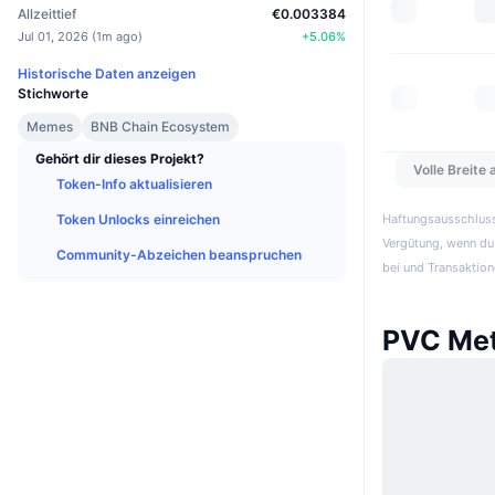
Allzeittief
€0.003384
Jul 01, 2026
(
1m ago
)
+
5.06
%
Historische Daten anzeigen
Stichworte
Memes
BNB Chain Ecosystem
Gehört dir dieses Projekt?
Volle Breite
Token-Info aktualisieren
Token Unlocks einreichen
Haftungsausschluss:
Vergütung, wenn du 
Community-Abzeichen beanspruchen
bei und Transaktion
PVC Met