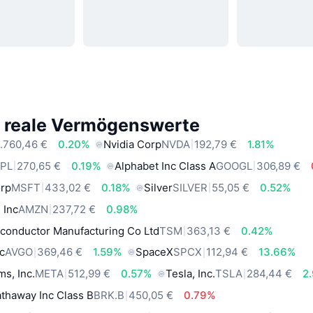
e reale Vermögenswerte
.760,46 €
0.20%
Nvidia Corp
NVDA
192,79 €
1.81%
PL
270,65 €
0.19%
Alphabet Inc Class A
GOOGL
306,89 €
orp
MSFT
433,02 €
0.18%
Silver
SILVER
55,05 €
0.52%
 Inc
AMZN
237,72 €
0.98%
conductor Manufacturing Co Ltd
TSM
363,13 €
0.42%
c
AVGO
369,46 €
1.59%
SpaceX
SPCX
112,94 €
13.66%
ms, Inc.
META
512,99 €
0.57%
Tesla, Inc.
TSLA
284,44 €
2
thaway Inc Class B
BRK.B
450,05 €
0.79%