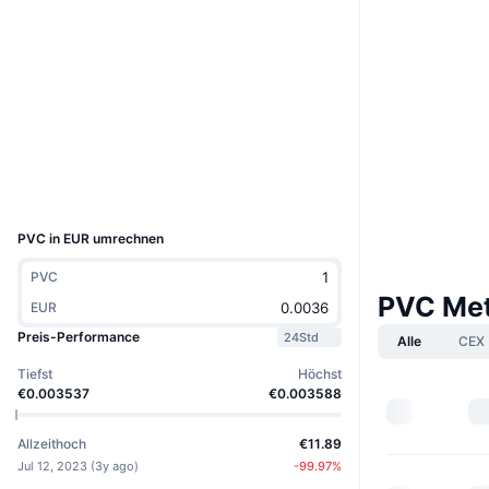
Boost
Website
Website
Whitepaper
Soziale Medien
Verträge
0x75ca...ceb7e3
Explorer
bscscan.com
Wallets
UCID
26719
PVC in EUR umrechnen
PVC
PVC Met
EUR
Preis-Performance
24Std
Alle
CEX
Tiefst
Höchst
€0.003537
€0.003588
Allzeithoch
€11.89
Jul 12, 2023
(
3y ago
)
-99.97
%