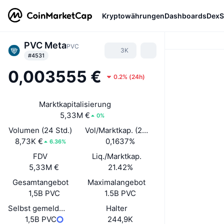
Kryptowährungen
Dashboards
DexS
PVC Meta
PVC
3K
#4531
0,003555 €
0.2%
(
24h
)
Marktkapitalisierung
5,33M €
0%
Volumen (24 Std.)
Vol/Marktkap. (24 h)
8,73K €
0,1637%
6.36%
FDV
Liq./Marktkap.
5,33M €
21.42%
Gesamtangebot
Maximalangebot
1,5B PVC
1.5B PVC
Selbst gemeldetes Umlaufangebot
Halter
1,5B PVC
244,9K