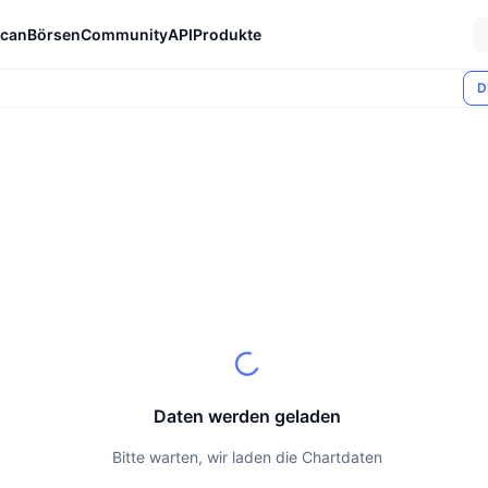
can
Börsen
Community
API
Produkte
D
Daten werden geladen
Bitte warten, wir laden die Chartdaten