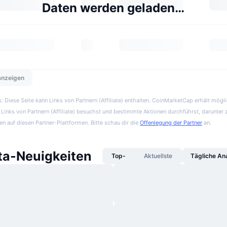
Daten werden geladen…
 anzeigen
 Diese Seite kann Links von Partnern (Affiliate) enthalten. CoinMarketCap erhält mögl
Links von Partnern (Affiliate) besuchst und bestimmte Aktionen durchführst, darunter 
en auf diesen Partner-Plattformen. Bitte schau dir die
Offenlegung der Partner
an.
a-Neuigkeiten
Top-
Aktuellste
Tägliche An