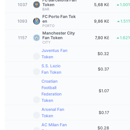
1037
Token
5,68 Kč
1.00
Trendující
Kryptoměnové ETF
Naučte se
CMC MCP
BAR
FC Porto Fan Tok
Nové
Bitcoin ETF
1093
en
9,86 Kč
1.51
x402
Zprávy
PORTO
Krypto
Ethereum ETF
Manchester City
1157
Akademie
Fan Token
7,80 Kč
1.62
CITY
Politika
Juventus Fan
Technická analýza
Prozkoumat
$
0.32
Token
Sporty
RSI
Videa
S.S. Lazio
$
0.37
Fan Token
Finance
MACD
Slovník
Croatian
Football
Technologie
$
1.07
Federation
Deriváty
Kampaně
Token
NFT
Arsenal Fan
Přehled
Airdrops
$
0.17
Token
Celkové NFT statistiky
Likvidace
AC Milan Fan
Diamantové odměny
$
0.28