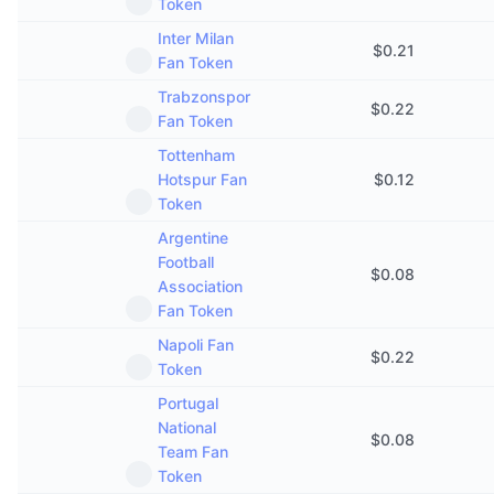
Token
Připravované prodeje
Sazby financování
Učte se a vydělávejte
Inter Milan
$
0.21
Fan Token
Trabzonspor
Kalendáře
$
0.22
Fan Token
Tottenham
Kalendář ICO
Hotspur Fan
$
0.12
Token
Kalendář událostí
Argentine
Football
$
0.08
Association
Fan Token
Napoli Fan
$
0.22
Token
Portugal
National
$
0.08
Team Fan
Token