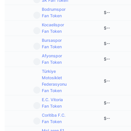
SK Fan Token
Bodrumspor
$
--
Fan Token
Kocaelispor
$
--
Fan Token
Bursaspor
$
--
Fan Token
Afyonspor
$
--
Fan Token
Türkiye
Motosiklet
$
--
Federasyonu
Fan Token
E.C. Vitoria
$
--
Fan Token
Coritiba F.C.
$
--
Fan Token
McLaren F1