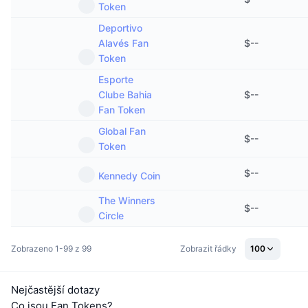
Token
Deportivo
Alavés Fan
$
--
Token
Esporte
Clube Bahia
$
--
Fan Token
Global Fan
$
--
Token
$
--
Kennedy Coin
The Winners
$
--
Circle
Zobrazeno 1-99 z 99
Zobrazit řádky
100
Nejčastější dotazy
Co jsou Fan Tokens?