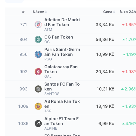
Nejlepší obchodníci
Články
Přílivy/odlivy na burzy
DEX API
Konvertor
Žebříčky
Spot
#
Název
Cena
% za 24h
Nálada
Podnik
Newsletter
Atletico De Madri
Indikátory
Trendující
Deriváty
771
d Fan Token
33,34 Kč
1.65
ATM
Ceník
CMC Launch
Nadcházející
Fear and Greed Index
OG Fan Token
804
56,36 Kč
1.70
OG
Zdroje
CMC Labs
Nedávno přidané
Paris Saint-Germ
Index sezóny altcoinů
956
ain Fan Token
10,99 Kč
1.19
PSG
CMC Max
Vítězové a poražení
Ukazatele tržního cyklu
Galatasaray Fan
Dokumentace
992
Token
20,34 Kč
1.98
Hlavní zprávy
GAL
Nejnavštěvovanější
Dominance Bitcoinu
FAQ
Santos FC Fan To
993
ken
10,31 Kč
2.96
Telegram bot
Sentiment komunity
Index CoinMarketCap 20
SANTOS
AS Roma Fan Tok
Integrace AI
Inzerovat
1009
en
18,49 Kč
1.93
Žebříček chainů
Index CoinMarketCap 100
ASR
CMC Centrum pro agenty
Alpine F1 Team F
1036
an Token
6,99 Kč
4.16
Predikční trhy
Tooky ETF
Webové widgety
ALPINE
Tržiště dovedností
FC Barcelona Fan