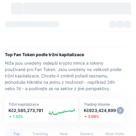
Kryptoměny
Přehledy
Kryptoměny
DexScan
Trhy
Hodnocení
Top Fan Token podle tržní kapitalizace
Níže jsou uvedeny nejlepší krypto mince a tokeny
Signály
Burzy
Kategorie
New
Přehled trhu
používané pro Fan Token. Jsou uvedeny ve velikosti podle
tržní kapitalizace. Chcete-li změnit pořadí seznamu,
Trendující
Komunita
Historické snímky
Spotový trh
Centralizované burzy
jednoduše klikněte na jednu z možností - například 24h
nebo 7d - a podívejte se na sektor z jiné perspektivy.
Nový
Feedy
API
Odemknutí tokenů
Počet kryptoměn
Spot
Tržní kapitalizace
Trading Volume
Rostoucí
Témata
Výnosy
Produkty
Bitcoin pokladny
Deriváty
API
Kč2,585,273,781
Kč923,424,899
1.32%
2.09%
Průzkumník meme
Lives
Aktiva skutečného světa
BNB pokladny
Produkty
Krypto API
Decentralizované burzy
Top
Trending
New
Gainers
Most Visited