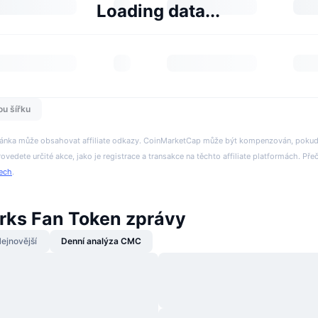
Loading data...
ou šířku
tránka může obsahovat affiliate odkazy. CoinMarketCap může být kompenzován, pokud n
rovedete určité akce, jako je registrace a transakce na těchto affiliate platformách. Přeč
tech
.
rks Fan Token zprávy
ejnovější
Denní analýza CMC