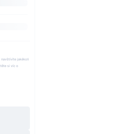
avštívíte jakékoli
těte si víc o