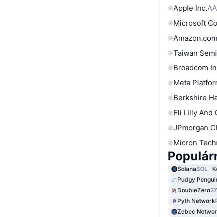
Apple Inc.
AA
Microsoft C
Amazon.com
Taiwan Semi
Broadcom In
Meta Platfor
Berkshire Ha
Eli Lilly And
JPmorgan C
Micron Tech
Populár
Solana
SOL
K
Pudgy Pengui
DoubleZero
2
Pyth Network
Zebec Netwo