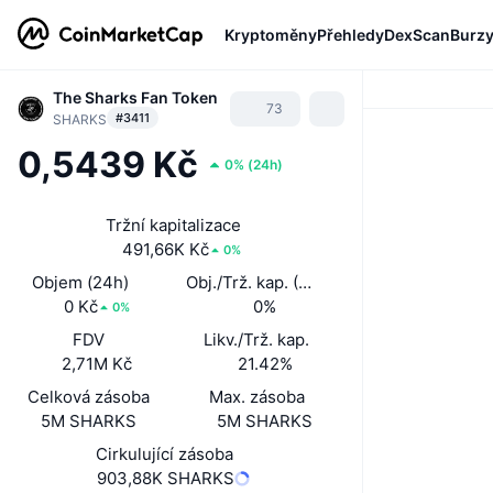
Kryptoměny
Přehledy
DexScan
Burz
The Sharks Fan Token
73
#3411
SHARKS
0,5439 Kč
0%
(
24h
)
Tržní kapitalizace
491,66K Kč
0%
Objem (24h)
Obj./Trž. kap. (24 h)
0 Kč
0%
0%
FDV
Likv./Trž. kap.
2,71M Kč
21.42%
Celková zásoba
Max. zásoba
5M SHARKS
5M SHARKS
Cirkulující zásoba
903,88K SHARKS