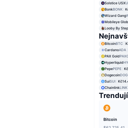
Solstice USX
U
Bonk
BONK
K
Wizard Gang
Mobileye Glob
Looby By Step
Nejnavš
Bitcoin
BTC
K
Cardano
ADA
PAX Gold
PAX
Hyperliquid
HY
Pepe
PEPE
K
Dogecoin
DOG
Sui
SUI
Kč14.
Chainlink
LINK
Trendují
Bitcoin
$62,725.41