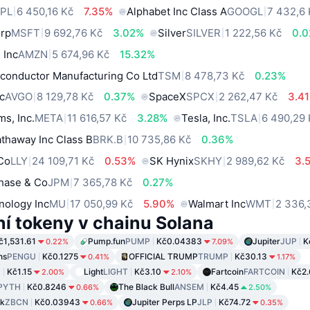
PL
6 450,16 Kč
7.35%
Alphabet Inc Class A
GOOGL
7 432,6
orp
MSFT
9 692,76 Kč
3.02%
Silver
SILVER
1 222,56 Kč
0.
 Inc
AMZN
5 674,96 Kč
15.32%
conductor Manufacturing Co Ltd
TSM
8 478,73 Kč
0.23%
c
AVGO
8 129,78 Kč
0.37%
SpaceX
SPCX
2 262,47 Kč
3.4
ms, Inc.
META
11 616,57 Kč
3.28%
Tesla, Inc.
TSLA
6 490,29
thaway Inc Class B
BRK.B
10 735,86 Kč
0.36%
 Co
LLY
24 109,71 Kč
0.53%
SK Hynix
SKHY
2 989,62 Kč
3.
hase & Co
JPM
7 365,78 Kč
0.27%
nology Inc
MU
17 050,99 Kč
5.90%
Walmart Inc
WMT
2 336,
ní tokeny v chainu Solana
č1,531.61
Pump.fun
PUMP
Kč0.04383
Jupiter
JUP
K
0.22%
7.09%
ns
PENGU
Kč0.1275
OFFICIAL TRUMP
TRUMP
Kč30.13
0.41%
1.17%
Z
Kč1.15
Light
LIGHT
Kč3.10
Fartcoin
FARTCOIN
Kč2.
2.00%
2.10%
PYTH
Kč0.8246
The Black Bull
ANSEM
Kč4.45
0.66%
2.50%
rk
ZBCN
Kč0.03943
Jupiter Perps LP
JLP
Kč74.72
0.66%
0.35%