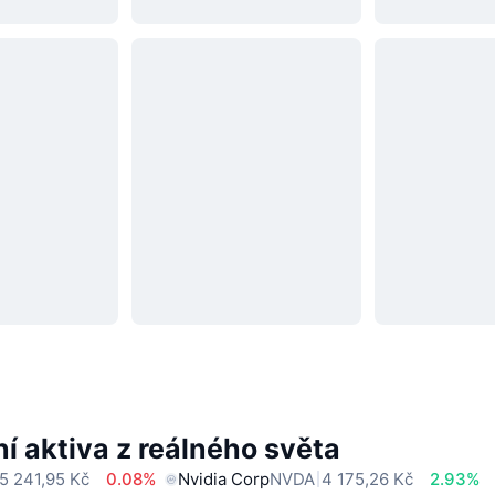
í aktiva z reálného světa
5 241,95 Kč
0.08%
Nvidia Corp
NVDA
4 175,26 Kč
2.93%