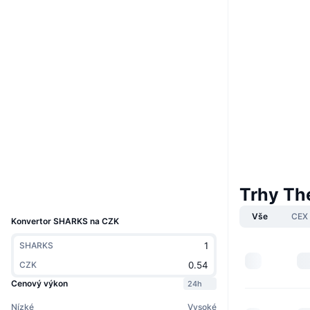
Webová stránka
Website
Sociální média
Hhj1BW...RRJBMh
Kontrakty
3.3
Hodnocení (CertiK)
chiliscan.com
Explorers
Wallets
Trhy Th
UCID
23299
Vše
CEX
Konvertor SHARKS na CZK
SHARKS
CZK
Cenový výkon
24h
Nízké
Vysoké