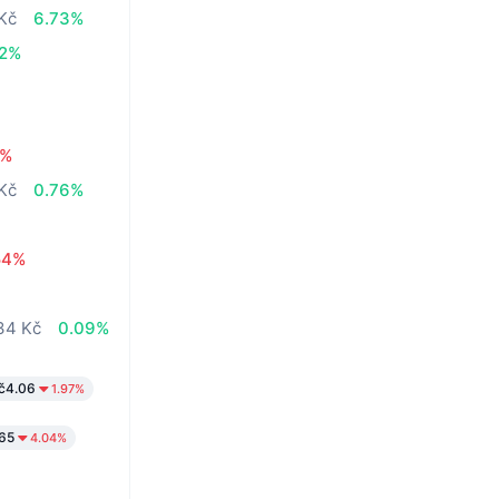
 Kč
6.73%
02%
1%
 Kč
0.76%
54%
34 Kč
0.09%
č4.06
1.97%
65
4.04%