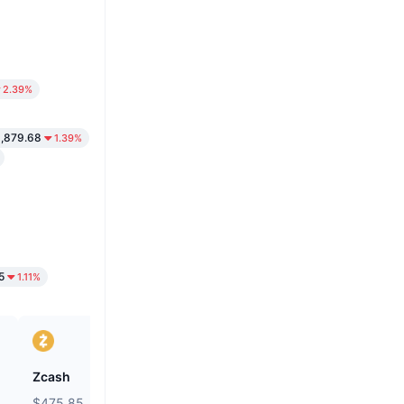
2.39%
,879.68
1.39%
5
1.11%
Zcash
Bless
$475.85
$0.02083