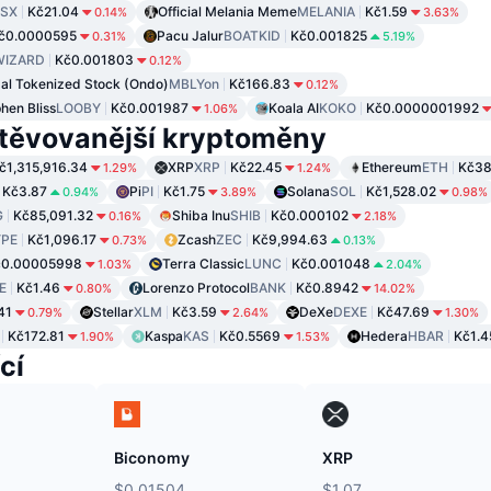
SX
Kč21.04
Official Melania Meme
MELANIA
Kč1.59
0.14%
3.63%
č0.0000595
Pacu Jalur
BOATKID
Kč0.001825
0.31%
5.19%
WIZARD
Kč0.001803
0.12%
al Tokenized Stock (Ondo)
MBLYon
Kč166.83
0.12%
hen Bliss
LOOBY
Kč0.001987
Koala AI
KOKO
Kč0.0000001992
1.06%
těvovanější kryptoměny
č1,315,916.34
XRP
XRP
Kč22.45
Ethereum
ETH
Kč38
1.29%
1.24%
Kč3.87
Pi
PI
Kč1.75
Solana
SOL
Kč1,528.02
0.94%
3.89%
0.98%
G
Kč85,091.32
Shiba Inu
SHIB
Kč0.000102
0.16%
2.18%
PE
Kč1,096.17
Zcash
ZEC
Kč9,994.63
0.73%
0.13%
č0.00005998
Terra Classic
LUNC
Kč0.001048
1.03%
2.04%
E
Kč1.46
Lorenzo Protocol
BANK
Kč0.8942
0.80%
14.02%
41
Stellar
XLM
Kč3.59
DeXe
DEXE
Kč47.69
0.79%
2.64%
1.30%
Kč172.81
Kaspa
KAS
Kč0.5569
Hedera
HBAR
Kč1.4
1.90%
1.53%
cí
Biconomy
XRP
$0.01504
$1.07