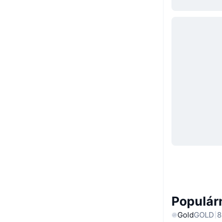
Populárn
Gold
GOLD
8