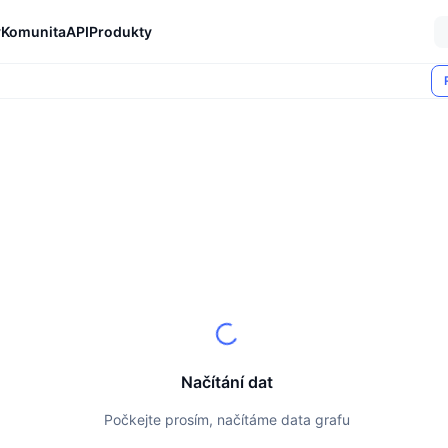
y
Komunita
API
Produkty
Načítání dat
Počkejte prosím, načítáme data grafu