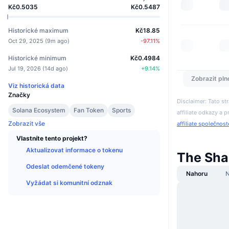
Kč0.5035
Kč0.5487
Historické maximum
Kč18.85
Oct 29, 2025
(
9m ago
)
-97.11
%
Historické minimum
Kč0.4984
Jul 19, 2026
(
14d ago
)
+
9.14
%
Zobrazit pln
Viz historická data
Značky
Disclaimer: Tato s
Solana Ecosystem
Fan Token
Sports
affiliate odkazy a p
Zobrazit vše
affiliate společnos
Vlastníte tento projekt?
Aktualizovat informace o tokenu
The Sha
Odeslat odemčené tokeny
Nahoru
N
Vyžádat si komunitní odznak