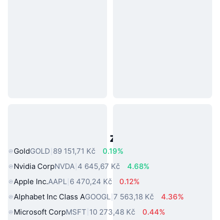
Populární aktiva z reálného světa
Gold
GOLD
89 151,71 Kč
0.19%
Nvidia Corp
NVDA
4 645,67 Kč
4.68%
Apple Inc.
AAPL
6 470,24 Kč
0.12%
Alphabet Inc Class A
GOOGL
7 563,18 Kč
4.36%
Microsoft Corp
MSFT
10 273,48 Kč
0.44%