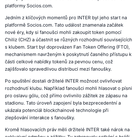
platformy Socios.com.
Jedním z klíčových momentů pro INTER byl jeho start na
platformě Socios.com. Tato událost znamenala začátek
nové éry, kdy si fanoušci mohli zakoupit token pomocí
Chiliz (CHZ) a účastnit se různých rozhodnutí souvisejících
s klubem. Start byl doprovázen Fan Token Offering (FTO),
mechanismem navrženým k poskytnutí časného přístupu k
části celkové nabídky tokenů za pevnou cenu, což
zajišťovalo spravedlivou distribuci mezi fanoušky.
Po spuštění dostali držitelé INTER možnost ovlivňovat
rozhodnutí klubu. Například fanoušci mohli hlasovat o písni
pro oslavu gólu, což přímo ovlivnilo zážitek ze zápasu na
stadionu. Tato úroveň zapojení byla bezprecedentní a
ukázala potenciál blockchainové technologie při
zlepšování interakce s fanoušky.
Kromě hlasovacích práv měli držitelé INTER také nárok na
exkluzivní odměny a zážitky. Ty zahrnovaly setkání s hráči,