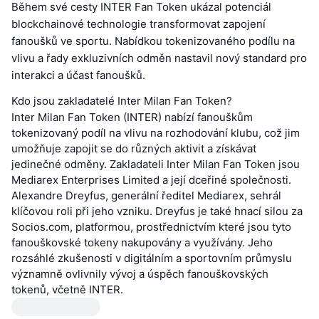
Během své cesty INTER Fan Token ukázal potenciál
blockchainové technologie transformovat zapojení
fanoušků ve sportu. Nabídkou tokenizovaného podílu na
vlivu a řady exkluzivních odměn nastavil nový standard pro
interakci a účast fanoušků.
Kdo jsou zakladatelé Inter Milan Fan Token?
Inter Milan Fan Token (INTER) nabízí fanouškům
tokenizovaný podíl na vlivu na rozhodování klubu, což jim
umožňuje zapojit se do různých aktivit a získávat
jedinečné odměny. Zakladateli Inter Milan Fan Token jsou
Mediarex Enterprises Limited a její dceřiné společnosti.
Alexandre Dreyfus, generální ředitel Mediarex, sehrál
klíčovou roli při jeho vzniku. Dreyfus je také hnací silou za
Socios.com, platformou, prostřednictvím které jsou tyto
fanouškovské tokeny nakupovány a využívány. Jeho
rozsáhlé zkušenosti v digitálním a sportovním průmyslu
významně ovlivnily vývoj a úspěch fanouškovských
tokenů, včetně INTER.