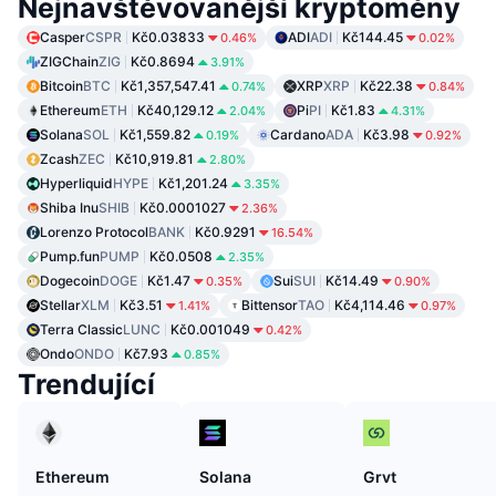
Nejnavštěvovanější kryptoměny
Casper
CSPR
Kč0.03833
ADI
ADI
Kč144.45
0.46%
0.02%
ZIGChain
ZIG
Kč0.8694
3.91%
Bitcoin
BTC
Kč1,357,547.41
XRP
XRP
Kč22.38
0.74%
0.84%
Ethereum
ETH
Kč40,129.12
Pi
PI
Kč1.83
2.04%
4.31%
Solana
SOL
Kč1,559.82
Cardano
ADA
Kč3.98
0.19%
0.92%
Zcash
ZEC
Kč10,919.81
2.80%
Hyperliquid
HYPE
Kč1,201.24
3.35%
Shiba Inu
SHIB
Kč0.0001027
2.36%
Lorenzo Protocol
BANK
Kč0.9291
16.54%
Pump.fun
PUMP
Kč0.0508
2.35%
Dogecoin
DOGE
Kč1.47
Sui
SUI
Kč14.49
0.35%
0.90%
Stellar
XLM
Kč3.51
Bittensor
TAO
Kč4,114.46
1.41%
0.97%
Terra Classic
LUNC
Kč0.001049
0.42%
Ondo
ONDO
Kč7.93
0.85%
Trendující
Ethereum
Solana
Grvt