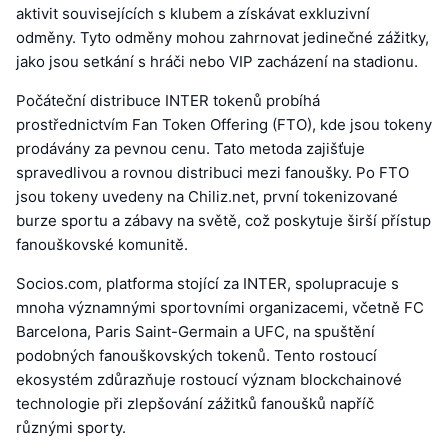
aktivit souvisejících s klubem a získávat exkluzivní
odměny. Tyto odměny mohou zahrnovat jedinečné zážitky,
jako jsou setkání s hráči nebo VIP zacházení na stadionu.
Počáteční distribuce INTER tokenů probíhá
prostřednictvím Fan Token Offering (FTO), kde jsou tokeny
prodávány za pevnou cenu. Tato metoda zajišťuje
spravedlivou a rovnou distribuci mezi fanoušky. Po FTO
jsou tokeny uvedeny na Chiliz.net, první tokenizované
burze sportu a zábavy na světě, což poskytuje širší přístup
fanouškovské komunitě.
Socios.com, platforma stojící za INTER, spolupracuje s
mnoha významnými sportovními organizacemi, včetně FC
Barcelona, Paris Saint-Germain a UFC, na spuštění
podobných fanouškovských tokenů. Tento rostoucí
ekosystém zdůrazňuje rostoucí význam blockchainové
technologie při zlepšování zážitků fanoušků napříč
různými sporty.