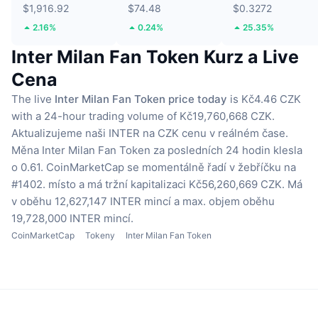
$1,916.92
$74.48
$0.3272
2.16%
0.24%
25.35%
Inter Milan Fan Token Kurz a Live
Cena
The live
Inter Milan Fan Token price today
is Kč4.46 CZK
with a 24-hour trading volume of Kč19,760,668 CZK.
Aktualizujeme naši INTER na CZK cenu v reálném čase.
Měna Inter Milan Fan Token za posledních 24 hodin klesla
o 0.61.
CoinMarketCap se momentálně řadí v žebříčku na
#1402. místo a má tržní kapitalizaci Kč56,260,669 CZK.
Má
v oběhu 12,627,147 INTER mincí
a max. objem oběhu
19,728,000 INTER mincí.
CoinMarketCap
Tokeny
Inter Milan Fan Token