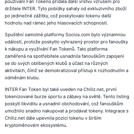
používání Fan Tokenů přidala další vrstvu vzrušení pro
držitele INTER. Tyto pobídky sahaly od exkluzivního zboží
po jedinečné zážitky, což poskytovalo tokenu další
hodnotu nad rámec jeho hlasovacích schopností.
Spuštění samotné platformy Socios.com bylo významnou
událostí, protože poskytlo vyhrazený prostor pro fanoušky
k nákupu a využívání Fan Tokenů. Tato platforma
zaměřená na spotřebitele usnadnila fanouškům zapojení
se do svých oblíbených klubů a účast na různých
aktivitách, čímž se demokratizoval přístup k rozhodnutím a
odměnám klubu.
INTER Fan Token byl také uveden na Chiliz.net, první
tokenizované burze sportu a zábavy na světě. Tento listing
poskytl likviditu a usnadnil obchodování, což fanouškům
umožnilo snadno nakupovat a prodávat tokeny. Integrace s
Chiliz.net dále upevnila pozici tokenu v širším
kryptoměnovém ekosystému.