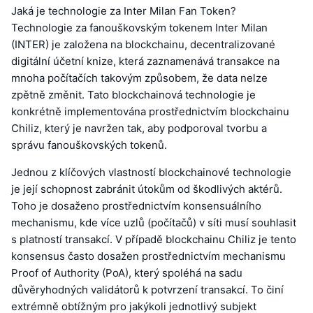
Jaká je technologie za Inter Milan Fan Token?
Technologie za fanouškovským tokenem Inter Milan
(INTER) je založena na blockchainu, decentralizované
digitální účetní knize, která zaznamenává transakce na
mnoha počítačích takovým způsobem, že data nelze
zpětně změnit. Tato blockchainová technologie je
konkrétně implementována prostřednictvím blockchainu
Chiliz, který je navržen tak, aby podporoval tvorbu a
správu fanouškovských tokenů.
Jednou z klíčových vlastností blockchainové technologie
je její schopnost zabránit útokům od škodlivých aktérů.
Toho je dosaženo prostřednictvím konsensuálního
mechanismu, kde více uzlů (počítačů) v síti musí souhlasit
s platností transakcí. V případě blockchainu Chiliz je tento
konsensus často dosažen prostřednictvím mechanismu
Proof of Authority (PoA), který spoléhá na sadu
důvěryhodných validátorů k potvrzení transakcí. To činí
extrémně obtížným pro jakýkoli jednotlivý subjekt