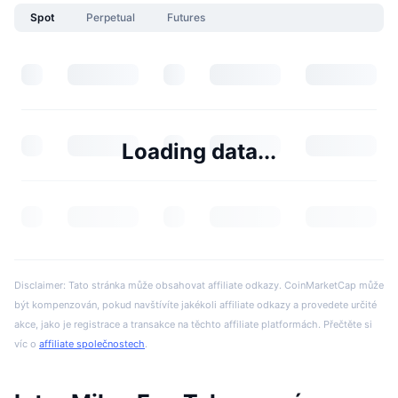
Spot
Perpetual
Futures
Loading data...
Disclaimer: Tato stránka může obsahovat affiliate odkazy. CoinMarketCap může
být kompenzován, pokud navštívíte jakékoli affiliate odkazy a provedete určité
akce, jako je registrace a transakce na těchto affiliate platformách. Přečtěte si
víc o
affiliate společnostech
.