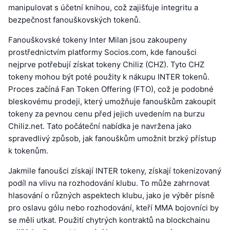
manipulovat s účetní knihou, což zajišťuje integritu a
bezpečnost fanouškovských tokenů.
Fanouškovské tokeny Inter Milan jsou zakoupeny
prostřednictvím platformy Socios.com, kde fanoušci
nejprve potřebují získat tokeny Chiliz (CHZ). Tyto CHZ
tokeny mohou být poté použity k nákupu INTER tokenů.
Proces začíná Fan Token Offering (FTO), což je podobné
bleskovému prodeji, který umožňuje fanouškům zakoupit
tokeny za pevnou cenu před jejich uvedením na burzu
Chiliz.net. Tato počáteční nabídka je navržena jako
spravedlivý způsob, jak fanouškům umožnit brzký přístup
k tokenům.
Jakmile fanoušci získají INTER tokeny, získají tokenizovaný
podíl na vlivu na rozhodování klubu. To může zahrnovat
hlasování o různých aspektech klubu, jako je výběr písně
pro oslavu gólu nebo rozhodování, kteří MMA bojovníci by
se měli utkat. Použití chytrých kontraktů na blockchainu