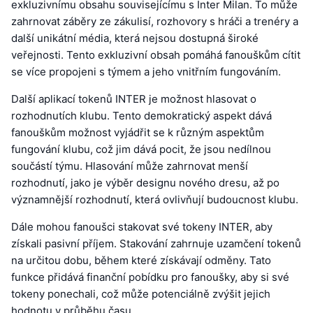
exkluzivnímu obsahu souvisejícímu s Inter Milan. To může
zahrnovat záběry ze zákulisí, rozhovory s hráči a trenéry a
další unikátní média, která nejsou dostupná široké
veřejnosti. Tento exkluzivní obsah pomáhá fanouškům cítit
se více propojeni s týmem a jeho vnitřním fungováním.
Další aplikací tokenů INTER je možnost hlasovat o
rozhodnutích klubu. Tento demokratický aspekt dává
fanouškům možnost vyjádřit se k různým aspektům
fungování klubu, což jim dává pocit, že jsou nedílnou
součástí týmu. Hlasování může zahrnovat menší
rozhodnutí, jako je výběr designu nového dresu, až po
významnější rozhodnutí, která ovlivňují budoucnost klubu.
Dále mohou fanoušci stakovat své tokeny INTER, aby
získali pasivní příjem. Stakování zahrnuje uzamčení tokenů
na určitou dobu, během které získávají odměny. Tato
funkce přidává finanční pobídku pro fanoušky, aby si své
tokeny ponechali, což může potenciálně zvýšit jejich
hodnotu v průběhu času.