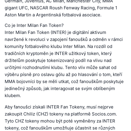
Germain, Juventus, AC Milán, Manchester City, MMA
gigant UFC, NASCAR Roush Fenway Racing, Formule 1
Aston Martin a Argentinská fotbalová asociace.
Co je Inter Milan Fan Token?
Inter Milan Fan Token (INTER) je digitální aktivum
navržené k revoluci v zapojení fanoušků a odměn v rámci
komunity fotbalového klubu Inter Milan. Na rozdíl od
tradičních kryptoměn je INTER užitkový token, který
držitelům poskytuje tokenizovaný podíl na vlivu nad
určitými rozhodnutími klubu. Tento vliv může sahat od
výběru písně pro oslavu gólu až po hlasování o tom, kteří
MMA bojovníci by se měli utkat, což fanouškům poskytuje
jedinečný způsob, jak interagovat se svým oblíbeným
klubem.
Aby fanoušci získali INTER Fan Tokeny, musí nejprve
zakoupit Chiliz (CHZ) tokeny na platformě Socios.com.
Tyto CHZ tokeny mohou být poté vyměněny za INTER
tokeny, což fanouškům umožňuje účastnit se různých