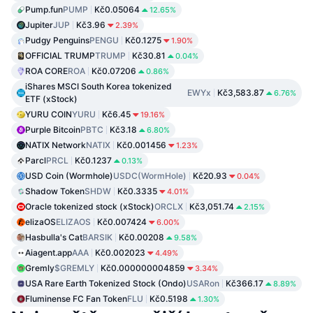
Pump.fun
PUMP
Kč0.05064
12.65%
Jupiter
JUP
Kč3.96
2.39%
Pudgy Penguins
PENGU
Kč0.1275
1.90%
OFFICIAL TRUMP
TRUMP
Kč30.81
0.04%
ROA CORE
ROA
Kč0.07206
0.86%
iShares MSCI South Korea tokenized
EWYx
Kč3,583.87
6.76%
ETF (xStock)
YURU COIN
YURU
Kč6.45
19.16%
Purple Bitcoin
PBTC
Kč3.18
6.80%
NATIX Network
NATIX
Kč0.001456
1.23%
Parcl
PRCL
Kč0.1237
0.13%
USD Coin (Wormhole)
USDC(WormHole)
Kč20.93
0.04%
Shadow Token
SHDW
Kč0.3335
4.01%
Oracle tokenized stock (xStock)
ORCLX
Kč3,051.74
2.15%
elizaOS
ELIZAOS
Kč0.007424
6.00%
Hasbulla's Cat
BARSIK
Kč0.00208
9.58%
Aiagent.app
AAA
Kč0.002023
4.49%
Gremly
$GREMLY
Kč0.000000004859
3.34%
USA Rare Earth Tokenized Stock (Ondo)
USARon
Kč366.17
8.89%
Fluminense FC Fan Token
FLU
Kč0.5198
1.30%