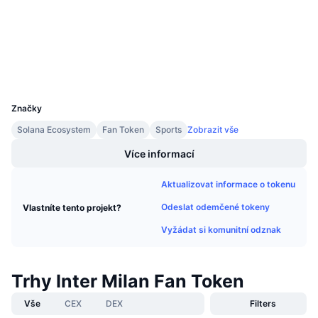
scan.chiliz.com
Připravované prodeje
Explorers
Sazby financování
Učte se a vydělávejte
Wallets
Kalendáře
UCID
11796
Kalendář ICO
Značky
Solana Ecosystem
Fan Token
Sports
Zobrazit vše
Kalendář událostí
Více informací
Aktualizovat informace o tokenu
Odeslat odemčené tokeny
Vlastníte tento projekt?
Vyžádat si komunitní odznak
Trhy Inter Milan Fan Token
Vše
CEX
DEX
Filters