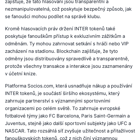
zajišťuje, že tato hlasování jsou transparentní a
nezmanipulovatelná, což poskytuje bezpečný způsob, jak
se fanoušci mohou podílet na správě klubu.
Kromě hlasovacích práv držení INTER tokenů také
poskytuje fanouškům přístup k exkluzivním zážitkům a
odměnám. Ty mohou zahrnovat setkání s hráči nebo VIP
zacházení na stadionu. Blockchain zajišťuje, že tyto
odměny jsou distribuovány spravedlivě a transparentně,
protože všechny transakce a interakce jsou zaznamenány
v účetní knize.
Platforma Socios.com, která usnadňuje nákup a používání
INTER tokenů, je součástí širšího ekosystému, který
zahrnuje partnerství s významnými sportovními
organizacemi po celém světě. To zahrnuje evropské
fotbalové týmy jako FC Barcelona, Paris Saint-Germain a
Juventus, stejně jako další sportovní subjekty jako UFC a
NASCAR. Tato rozsáhlá síť zvyšuje užitečnost a přitažlivost
fanouškovských tokenů, což z nich činí významnou