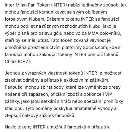
Inter Milan Fan Token (INTER) nabízí jedinečný způsob, jak
mohou fanoušci komunikovat se svým oblíbeným
fotbalovým klubem. Držením tokenů INTER se fanoušci
mohou podílet na různých rozhodnutích klubu, jako je
výběr písně pro oslavu gólu nebo volba MMA bojovníků,
kteří by se měli utkat. Tato tokenizovaná vlivnost je
umožněna prostřednictvím platformy Socios.com, kde si
fanoušci mohou zakoupit tokeny INTER pomocí tokenů
Chiliz (CHZ).
Jednou z výrazných vlastností tokenů INTER je možnost
získávat odměny a přístup k exkluzivním zážitkům.
Fanoušci mohou sbírat body, které lze vyměnit za dresy
nošené při zápasech, oficiální zboží a dokonce i VIP
zážitky, jako jsou setkání s hráči nebo speciální prohlídky
stadionu. Tyto odměny poskytují hmatatelné výhody a
zlepšují celkový zážitek fanoušků.
Navíc tokeny INTER umožňují fanouškům přístup k