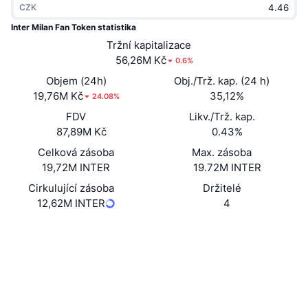
CZK
Trendující
Kryptoměnové ETF
Naučte se
CMC MCP
Inter Milan Fan Token statistika
Nové
Tržní kapitalizace
Bitcoin ETF
x402
Zprávy
56,26M Kč
0.6%
Krypto
Ethereum ETF
Objem (24h)
Obj./Trž. kap. (24 h)
Akademie
19,76M Kč
35,12%
24.08%
Politika
FDV
Likv./Trž. kap.
Technická analýza
Prozkoumat
87,89M Kč
0.43%
Sporty
Celková zásoba
Max. zásoba
RSI
Videa
19,72M INTER
19.72M INTER
Finance
MACD
Cirkulující zásoba
Držitelé
Slovník
12,62M INTER
4
Technologie
Webová stránka
Website
Whitepaper
Deriváty
Kampaně
Sociální média
NFT
Přehled
HagS3V...CYFrVe
Airdrops
Kontrakty
Celkové NFT statistiky
4.3
Likvidace
Diamantové odměny
Hodnocení (CertiK)