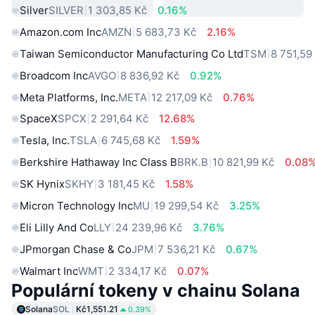
Silver
SILVER
1 303,85 Kč
0.16%
Amazon.com Inc
AMZN
5 683,73 Kč
2.16%
Taiwan Semiconductor Manufacturing Co Ltd
TSM
8 751,59
Broadcom Inc
AVGO
8 836,92 Kč
0.92%
Meta Platforms, Inc.
META
12 217,09 Kč
0.76%
SpaceX
SPCX
2 291,64 Kč
12.68%
Tesla, Inc.
TSLA
6 745,68 Kč
1.59%
Berkshire Hathaway Inc Class B
BRK.B
10 821,99 Kč
0.08
SK Hynix
SKHY
3 181,45 Kč
1.58%
Micron Technology Inc
MU
19 299,54 Kč
3.25%
Eli Lilly And Co
LLY
24 239,96 Kč
3.76%
JPmorgan Chase & Co
JPM
7 536,21 Kč
0.67%
Walmart Inc
WMT
2 334,17 Kč
0.07%
Populární tokeny v chainu Solana
Solana
SOL
Kč1,551.21
0.39%