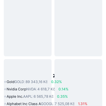
Populární aktiva z reálného světa
Gold
GOLD
89 343,16 Kč
0.32%
Nvidia Corp
NVDA
4 618,7 Kč
0.14%
Apple Inc.
AAPL
6 565,78 Kč
0.35%
Alphabet Inc Class A
GOOGL
7 525,08 Kč
1.31%