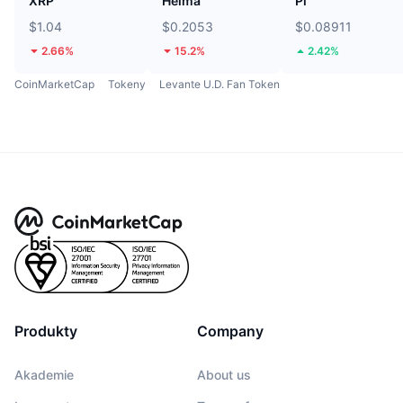
XRP
Heima
Pi
$1.04
$0.2053
$0.08911
2.66%
15.2%
2.42%
CoinMarketCap
Tokeny
Levante U.D. Fan Token
Produkty
Company
Akademie
About us