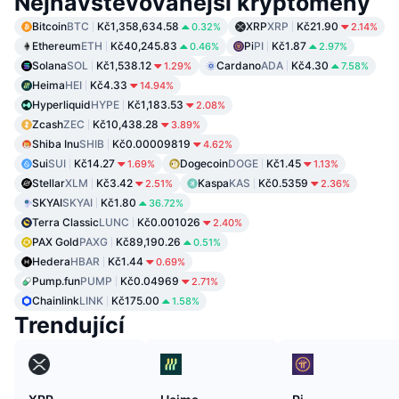
Nejnavštěvovanější kryptoměny
Bitcoin
BTC
Kč1,358,634.58
XRP
XRP
Kč21.90
0.32%
2.14%
Ethereum
ETH
Kč40,245.83
Pi
PI
Kč1.87
0.46%
2.97%
Solana
SOL
Kč1,538.12
Cardano
ADA
Kč4.30
1.29%
7.58%
Heima
HEI
Kč4.33
14.94%
Hyperliquid
HYPE
Kč1,183.53
2.08%
Zcash
ZEC
Kč10,438.28
3.89%
Shiba Inu
SHIB
Kč0.00009819
4.62%
Sui
SUI
Kč14.27
Dogecoin
DOGE
Kč1.45
1.69%
1.13%
Stellar
XLM
Kč3.42
Kaspa
KAS
Kč0.5359
2.51%
2.36%
SKYAI
SKYAI
Kč1.80
36.72%
Terra Classic
LUNC
Kč0.001026
2.40%
PAX Gold
PAXG
Kč89,190.26
0.51%
Hedera
HBAR
Kč1.44
0.69%
Pump.fun
PUMP
Kč0.04969
2.71%
Chainlink
LINK
Kč175.00
1.58%
Trendující