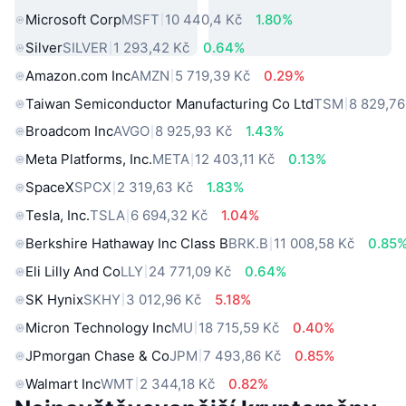
Microsoft Corp
MSFT
10 440,4 Kč
1.80%
Silver
SILVER
1 293,42 Kč
0.64%
Amazon.com Inc
AMZN
5 719,39 Kč
0.29%
Taiwan Semiconductor Manufacturing Co Ltd
TSM
8 829,76
Broadcom Inc
AVGO
8 925,93 Kč
1.43%
Meta Platforms, Inc.
META
12 403,11 Kč
0.13%
SpaceX
SPCX
2 319,63 Kč
1.83%
Tesla, Inc.
TSLA
6 694,32 Kč
1.04%
Berkshire Hathaway Inc Class B
BRK.B
11 008,58 Kč
0.85
Eli Lilly And Co
LLY
24 771,09 Kč
0.64%
SK Hynix
SKHY
3 012,96 Kč
5.18%
Micron Technology Inc
MU
18 715,59 Kč
0.40%
JPmorgan Chase & Co
JPM
7 493,86 Kč
0.85%
Walmart Inc
WMT
2 344,18 Kč
0.82%