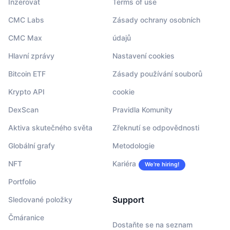
Inzerovat
Terms of use
CMC Labs
Zásady ochrany osobních
CMC Max
údajů
Hlavní zprávy
Nastavení cookies
Bitcoin ETF
Zásady používání souborů
Krypto API
cookie
DexScan
Pravidla Komunity
Aktiva skutečného světa
Zřeknutí se odpovědnosti
Globální grafy
Metodologie
NFT
Kariéra
We’re hiring!
Portfolio
Support
Sledované položky
Čmáranice
Dostaňte se na seznam