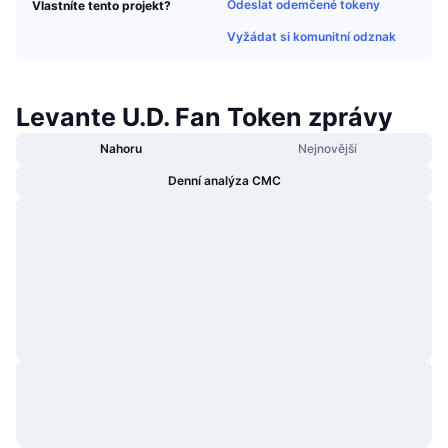
Odeslat odemčené tokeny
Vlastníte tento projekt?
Trendující
Kryptoměnové ETF
Naučte se
CMC MCP
Vyžádat si komunitní odznak
Nové
Bitcoin ETF
x402
Zprávy
Levante U.D. Fan Token zprávy
Krypto
Ethereum ETF
Akademie
Nahoru
Nejnovější
Politika
Technická analýza
Prozkoumat
Denní analýza CMC
Sporty
RSI
Videa
Finance
MACD
Slovník
Technologie
Deriváty
Kampaně
NFT
Přehled
Airdrops
Celkové NFT statistiky
Likvidace
Diamantové odměny