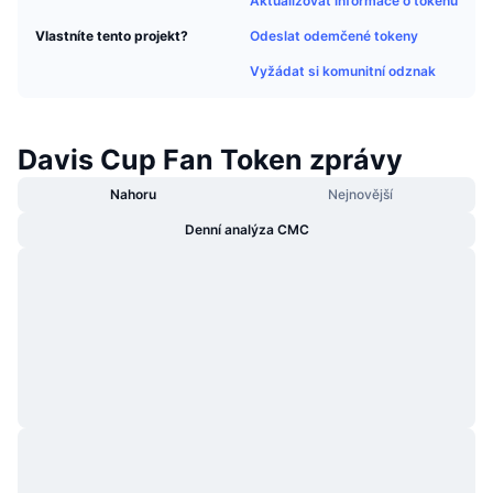
Aktualizovat informace o tokenu
Trendující
Kryptoměnové ETF
Naučte se
CMC MCP
Odeslat odemčené tokeny
Vlastníte tento projekt?
Nové
Vyžádat si komunitní odznak
Bitcoin ETF
x402
Zprávy
Krypto
Ethereum ETF
Akademie
Davis Cup Fan Token zprávy
Politika
Technická analýza
Nahoru
Nejnovější
Prozkoumat
Sporty
Denní analýza CMC
RSI
Videa
Finance
MACD
Slovník
Technologie
Deriváty
Kampaně
NFT
Přehled
Airdrops
Celkové NFT statistiky
Likvidace
Diamantové odměny