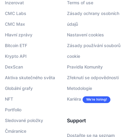
Inzerovat
Terms of use
CMC Labs
Zásady ochrany osobních
CMC Max
údajů
Hlavní zprávy
Nastavení cookies
Bitcoin ETF
Zásady používání souborů
Krypto API
cookie
DexScan
Pravidla Komunity
Aktiva skutečného světa
Zřeknutí se odpovědnosti
Globální grafy
Metodologie
NFT
Kariéra
We’re hiring!
Portfolio
Support
Sledované položky
Čmáranice
Dostaňte se na seznam