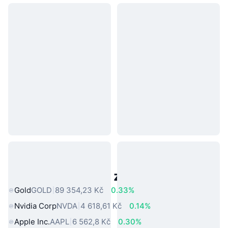
Populární aktiva z reálného světa
Gold
GOLD
89 354,23 Kč
0.33%
Nvidia Corp
NVDA
4 618,61 Kč
0.14%
Apple Inc.
AAPL
6 562,8 Kč
0.30%