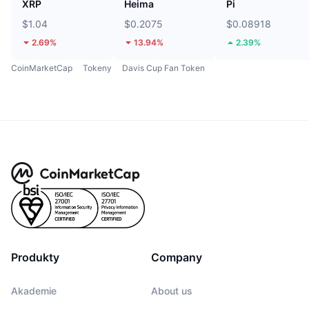
XRP
Heima
Pi
$1.04
$0.2075
$0.08918
2.69%
13.94%
2.39%
CoinMarketCap
Tokeny
Davis Cup Fan Token
Produkty
Company
Akademie
About us