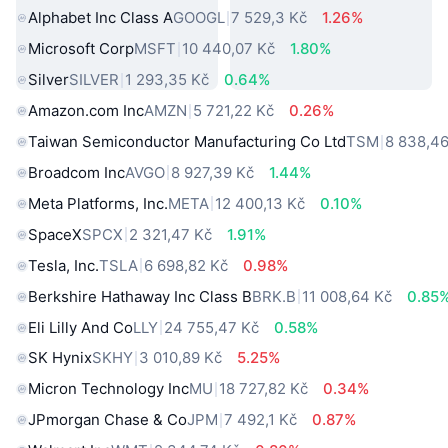
Alphabet Inc Class A
GOOGL
7 529,3 Kč
1.26%
Microsoft Corp
MSFT
10 440,07 Kč
1.80%
Silver
SILVER
1 293,35 Kč
0.64%
Amazon.com Inc
AMZN
5 721,22 Kč
0.26%
Taiwan Semiconductor Manufacturing Co Ltd
TSM
8 838,46
Broadcom Inc
AVGO
8 927,39 Kč
1.44%
Meta Platforms, Inc.
META
12 400,13 Kč
0.10%
SpaceX
SPCX
2 321,47 Kč
1.91%
Tesla, Inc.
TSLA
6 698,82 Kč
0.98%
Berkshire Hathaway Inc Class B
BRK.B
11 008,64 Kč
0.85
Eli Lilly And Co
LLY
24 755,47 Kč
0.58%
SK Hynix
SKHY
3 010,89 Kč
5.25%
Micron Technology Inc
MU
18 727,82 Kč
0.34%
JPmorgan Chase & Co
JPM
7 492,1 Kč
0.87%