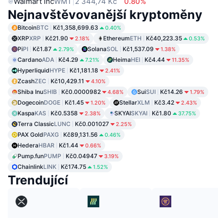
Walmart Inc
WMT
2 344,74 Kč
0.80%
Nejnavštěvovanější kryptoměny
Bitcoin
BTC
Kč1,358,699.63
0.40%
XRP
XRP
Kč21.90
Ethereum
ETH
Kč40,223.35
2.18%
0.53%
Pi
PI
Kč1.87
Solana
SOL
Kč1,537.09
2.79%
1.38%
Cardano
ADA
Kč4.29
Heima
HEI
Kč4.44
7.21%
11.35%
Hyperliquid
HYPE
Kč1,181.18
2.41%
Zcash
ZEC
Kč10,429.11
4.10%
Shiba Inu
SHIB
Kč0.0000982
Sui
SUI
Kč14.26
4.68%
1.79%
Dogecoin
DOGE
Kč1.45
Stellar
XLM
Kč3.42
1.20%
2.43%
Kaspa
KAS
Kč0.5358
SKYAI
SKYAI
Kč1.80
2.38%
37.75%
Terra Classic
LUNC
Kč0.001027
2.25%
PAX Gold
PAXG
Kč89,131.56
0.46%
Hedera
HBAR
Kč1.44
0.66%
Pump.fun
PUMP
Kč0.04947
3.19%
Chainlink
LINK
Kč174.75
1.52%
Trendující