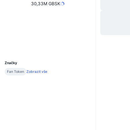
30,33M GBSK
Webová stránka
Website
Sociální média
Kontrakty
0x0397...nsfers
v2.bitciexplorer.com
Explorers
UCID
21874
Značky
Fan Token
Zobrazit vše