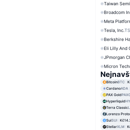
Taiwan Semi
Broadcom In
Meta Platfor
Tesla, Inc.
T
Berkshire Ha
Eli Lilly And
JPmorgan C
Micron Tech
Nejnavš
Bitcoin
BTC
K
Cardano
ADA
PAX Gold
PAX
Hyperliquid
HY
Terra Classic
Lorenzo Proto
Sui
SUI
Kč14.
Stellar
XLM
K