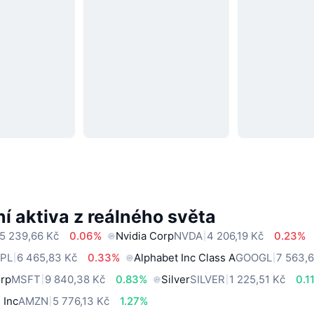
í aktiva z reálného světa
5 239,66 Kč
0.06%
Nvidia Corp
NVDA
4 206,19 Kč
0.23%
PL
6 465,83 Kč
0.33%
Alphabet Inc Class A
GOOGL
7 563,6
orp
MSFT
9 840,38 Kč
0.83%
Silver
SILVER
1 225,51 Kč
0.1
 Inc
AMZN
5 776,13 Kč
1.27%