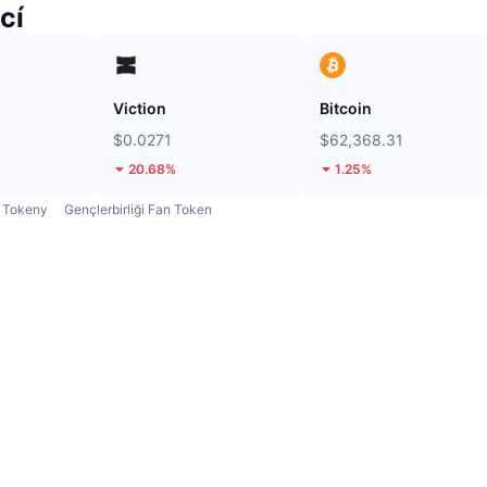
cí
Viction
Bitcoin
$0.0271
$62,368.31
20.68%
1.25%
Tokeny
Gençlerbirliği Fan Token