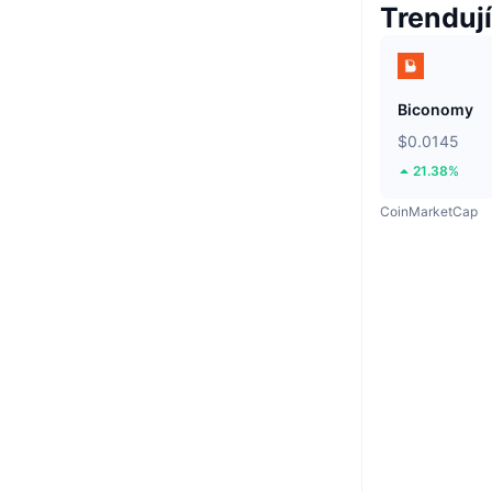
Trendují
Biconomy
$0.0145
21.38%
CoinMarketCap