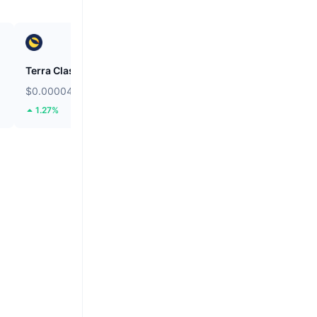
Terra Classic
Zcash
$0.00004973
$473.15
1.27%
0.08%