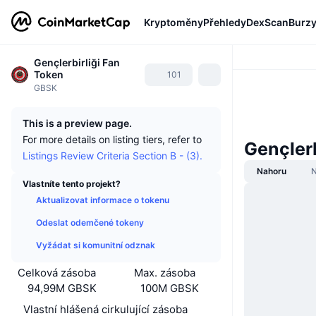
Kryptoměny
Přehledy
DexScan
Burz
Gençlerbirliği Fan
Token
101
GBSK
This is a preview page.
For more details on listing tiers, refer to
Gençlerb
Listings Review Criteria Section B - (3).
Nahoru
N
Vlastníte tento projekt?
Aktualizovat informace o tokenu
Odeslat odemčené tokeny
Vyžádat si komunitní odznak
Celková zásoba
Max. zásoba
94,99M GBSK
100M GBSK
Vlastní hlášená cirkulující zásoba