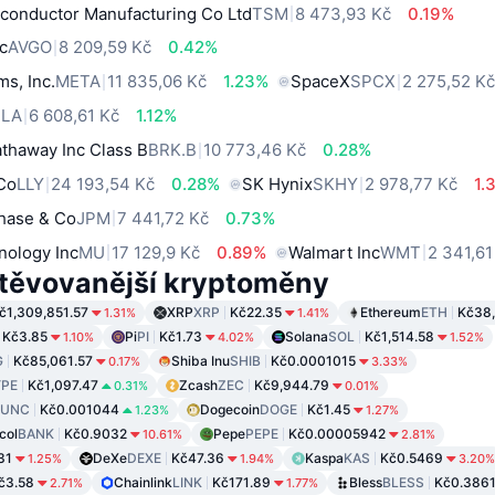
conductor Manufacturing Co Ltd
TSM
8 473,93 Kč
0.19%
c
AVGO
8 209,59 Kč
0.42%
ms, Inc.
META
11 835,06 Kč
1.23%
SpaceX
SPCX
2 275,52 K
SLA
6 608,61 Kč
1.12%
thaway Inc Class B
BRK.B
10 773,46 Kč
0.28%
 Co
LLY
24 193,54 Kč
0.28%
SK Hynix
SKHY
2 978,77 Kč
1.
hase & Co
JPM
7 441,72 Kč
0.73%
nology Inc
MU
17 129,9 Kč
0.89%
Walmart Inc
WMT
2 341,61
těvovanější kryptoměny
č1,309,851.57
XRP
XRP
Kč22.35
Ethereum
ETH
Kč38,
1.31%
1.41%
Kč3.85
Pi
PI
Kč1.73
Solana
SOL
Kč1,514.58
1.10%
4.02%
1.52%
G
Kč85,061.57
Shiba Inu
SHIB
Kč0.0001015
0.17%
3.33%
PE
Kč1,097.47
Zcash
ZEC
Kč9,944.79
0.31%
0.01%
LUNC
Kč0.001044
Dogecoin
DOGE
Kč1.45
1.23%
1.27%
col
BANK
Kč0.9032
Pepe
PEPE
Kč0.00005942
10.61%
2.81%
31
DeXe
DEXE
Kč47.36
Kaspa
KAS
Kč0.5469
1.25%
1.94%
3.20%
č3.58
Chainlink
LINK
Kč171.89
Bless
BLESS
Kč0.386
2.71%
1.77%