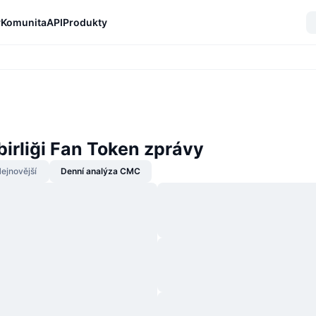
y
Komunita
API
Produkty
irliği Fan Token zprávy
ejnovější
Denní analýza CMC