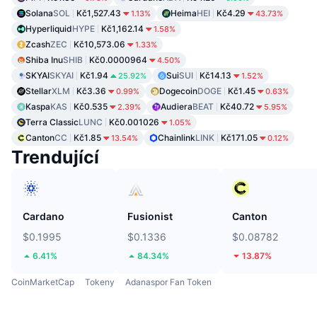
Solana
SOL
Kč1,527.43
Heima
HEI
Kč4.29
1.13%
43.73%
Hyperliquid
HYPE
Kč1,162.14
1.58%
Zcash
ZEC
Kč10,573.06
1.33%
Shiba Inu
SHIB
Kč0.0000964
4.50%
SKYAI
SKYAI
Kč1.94
Sui
SUI
Kč14.13
25.92%
1.52%
Stellar
XLM
Kč3.36
Dogecoin
DOGE
Kč1.45
0.99%
0.63%
Kaspa
KAS
Kč0.535
Audiera
BEAT
Kč40.72
2.39%
5.95%
Terra Classic
LUNC
Kč0.001026
1.05%
Canton
CC
Kč1.85
Chainlink
LINK
Kč171.05
13.54%
0.12%
Trendující
Cardano
Fusionist
Canton
$0.1995
$0.1336
$0.08782
6.41%
84.34%
13.87%
CoinMarketCap
Tokeny
Adanaspor Fan Token