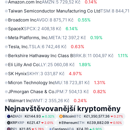
Amazon.com Inc
AMZN
5 729,52 Kč
0.14%
Taiwan Semiconductor Manufacturing Co Ltd
TSM
8 844,71
Broadcom Inc
AVGO
8 875,71 Kč
0.55%
SpaceX
SPCX
2 408,18 Kč
6.14%
Meta Platforms, Inc.
META
12 397,2 Kč
0.19%
Tesla, Inc.
TSLA
6 742,46 Kč
0.63%
Berkshire Hathaway Inc Class B
BRK.B
11 004,97 Kč
1.11%
Eli Lilly And Co
LLY
25 060,08 Kč
1.89%
SK Hynix
SKHY
3 031,87 Kč
4.97%
Micron Technology Inc
MU
18 723,81 Kč
1.31%
JPmorgan Chase & Co
JPM
7 504,13 Kč
0.82%
Walmart Inc
WMT
2 355,26 Kč
0.24%
Nejnavštěvovanější kryptoměny
ADI
ADI
Kč144.93
Bitcoin
BTC
Kč1,350,577.36
0.32%
0.27%
XRP
XRP
Kč21.47
Ethereum
ETH
Kč39,882.09
2.01%
0.10%
Pi
PI
Kč1.85
Cardano
ADA
Kč4.20
5.78%
6.90%