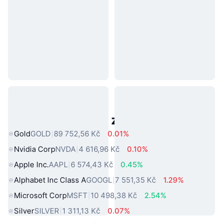
Populární aktiva z reálného světa
Gold
GOLD
89 752,56 Kč
0.01%
Nvidia Corp
NVDA
4 616,96 Kč
0.10%
Apple Inc.
AAPL
6 574,43 Kč
0.45%
Alphabet Inc Class A
GOOGL
7 551,35 Kč
1.29%
Microsoft Corp
MSFT
10 498,38 Kč
2.54%
Silver
SILVER
1 311,13 Kč
0.07%