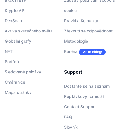
Bitcoin ETF
Zásady používání souborů
Krypto API
cookie
DexScan
Pravidla Komunity
Aktiva skutečného světa
Zřeknutí se odpovědnosti
Globální grafy
Metodologie
NFT
Kariéra
We’re hiring!
Portfolio
Support
Sledované položky
Čmáranice
Dostaňte se na seznam
Mapa stránky
Poptávkový formulář
Contact Support
FAQ
Slovník