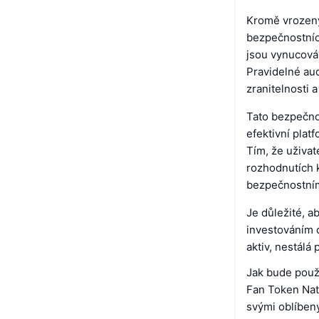
Kromě vrozený
bezpečnostníc
jsou vynucován
Pravidelné aud
zranitelnosti 
Tato bezpečno
efektivní plat
Tím, že uživat
rozhodnutích k
bezpečnostním
Je důležité, a
investováním 
aktiv, nestálá
Jak bude použ
Fan Token Nat
svými oblíben