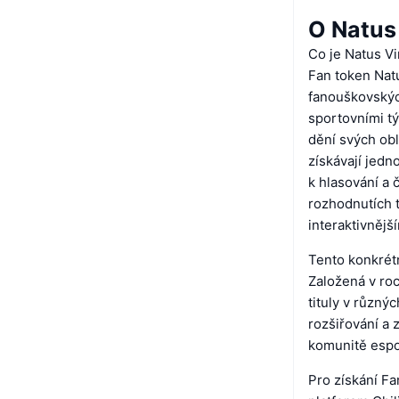
O Natus
Co je Natus V
Fan token Natu
fanouškovských
sportovními tý
dění svých ob
získávají jedn
k hlasování a
rozhodnutích t
interaktivnějš
Tento konkrét
Založená v roc
tituly v různý
rozšiřování a 
komunitě espo
Pro získání F