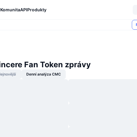
y
Komunita
API
Produkty
incere Fan Token zprávy
ejnovější
Denní analýza CMC