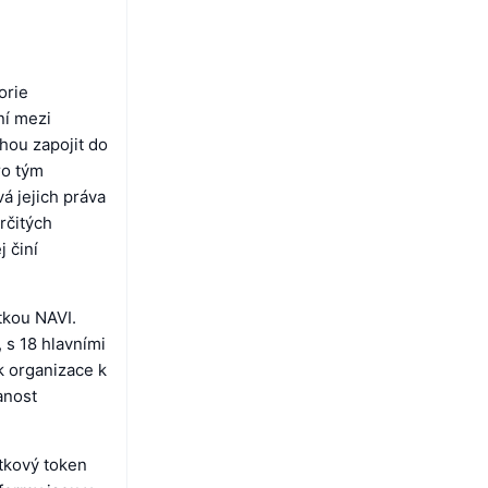
orie
ní mezi
ohou zapojit do
ro tým
á jejich práva
rčitých
j činí
tkou NAVI.
 s 18 hlavními
k organizace k
anost
tkový token