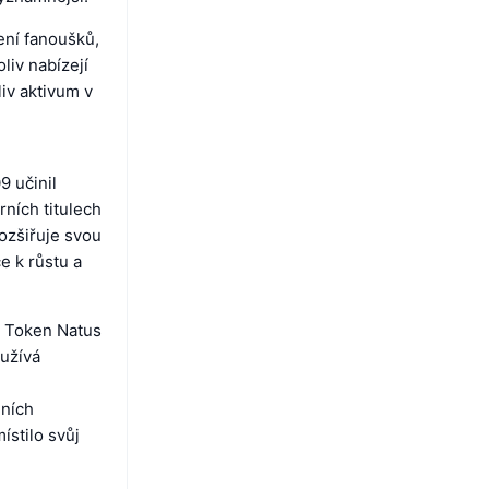
jení fanoušků,
iv nabízejí
iv aktivum v
9 učinil
ních titulech
rozšiřuje svou
e k růstu a
n Token Natus
yužívá
.
dních
ístilo svůj