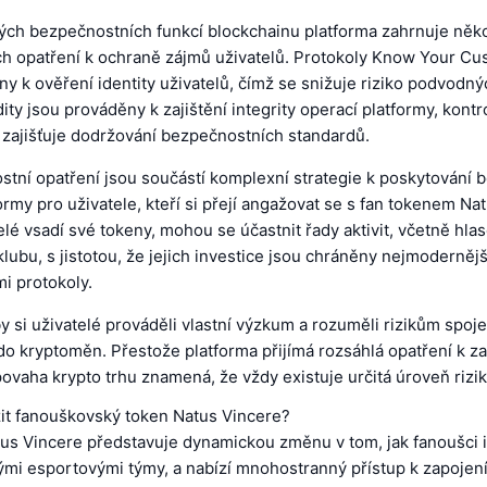
ch bezpečnostních funkcí blockchainu platforma zahrnuje někol
h opatření k ochraně zájmů uživatelů. Protokoly Know Your Cu
y k ověření identity uživatelů, čímž se snižuje riziko podvodnýc
ity jsou prováděny k zajištění integrity operací platformy, kontro
a zajišťuje dodržování bezpečnostních standardů.
stní opatření jsou součástí komplexní strategie k poskytování 
formy pro uživatele, kteří si přejí angažovat se s fan tokenem Na
elé vsadí své tokeny, mohou se účastnit řady aktivit, včetně hla
lubu, s jistotou, že jejich investice jsou chráněny nejmoderněj
i protokoly.
by si uživatelé prováděli vlastní výzkum a rozuměli rizikům spoj
do kryptoměn. Přestože platforma přijímá rozsáhlá opatření k 
 povaha krypto trhu znamená, že vždy existuje určitá úroveň rizik
it fanouškovský token Natus Vincere?
us Vincere představuje dynamickou změnu v tom, jak fanoušci i
ými esportovými týmy, a nabízí mnohostranný přístup k zapojen