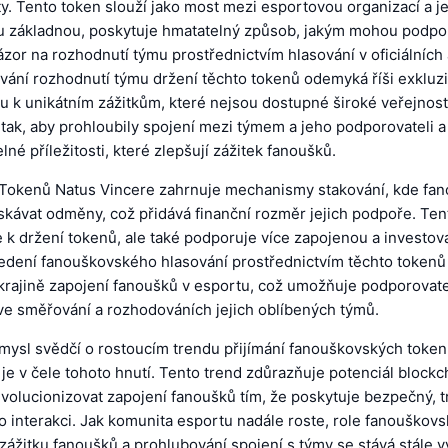
y. Tento token slouží jako most mezi esportovou organizací a jej
 základnou, poskytuje hmatatelný způsob, jakým mohou podpo
názor na rozhodnutí týmu prostřednictvím hlasování v oficiálních
vání rozhodnutí týmu držení těchto tokenů odemyká říši exkluz
u k unikátním zážitkům, které nejsou dostupné široké veřejnosti
tak, aby prohloubily spojení mezi týmem a jeho podporovateli a
é příležitosti, které zlepšují zážitek fanoušků.
n Tokenů Natus Vincere zahrnuje mechanismy stakování, kde fa
skávat odměny, což přidává finanční rozměr jejich podpoře. Ten
 k držení tokenů, ale také podporuje více zapojenou a investo
edení fanouškovského hlasování prostřednictvím těchto tokenů
e krajině zapojení fanoušků v esportu, což umožňuje podporovat
i ve směřování a rozhodováních jejich oblíbených týmů.
mysl svědčí o rostoucím trendu přijímání fanouškovských token
je v čele tohoto hnutí. Tento trend zdůrazňuje potenciál block
volucionizovat zapojení fanoušků tím, že poskytuje bezpečný, t
o interakci. Jak komunita esportu nadále roste, role fanouškov
zážitku fanoušků a prohlubování spojení s týmy se stává stále 