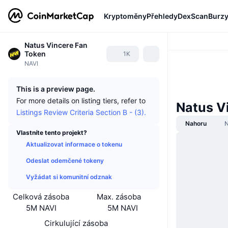
Kryptoměny
Přehledy
DexScan
Burz
Natus Vincere Fan
Token
1K
NAVI
This is a preview page.
For more details on listing tiers, refer to
Natus V
Listings Review Criteria Section B - (3).
Nahoru
N
Vlastníte tento projekt?
Aktualizovat informace o tokenu
Odeslat odemčené tokeny
Vyžádat si komunitní odznak
Celková zásoba
Max. zásoba
5M NAVI
5M NAVI
Cirkulující zásoba