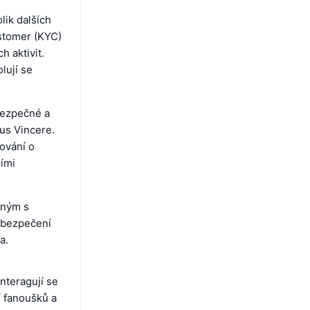
ik dalších
stomer (KYC)
h aktivit.
lují se
bezpečné a
tus Vincere.
sování o
šími
eným s
zabezpečení
a.
nteragují se
í fanoušků a