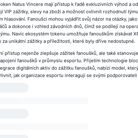
Token Natus Vincere mají přístup k řadě exkluzivních výhod a o
í VIP zážitky, slevy na zboží a možnost ovlivnit rozhodnutí tým
m hlasování. Fanoušci mohou vyjádřit svůj názor na otázky, jako
ráčů a dokonce i vzhled závodních dnů, čímž se podílejí na oper
týmu. Navíc ekosystém tokenu umožňuje fanouškům získávat X
 za unikátní zážitky a příležitosti, které byly dříve nedostupné.
ní přístup nejenže zlepšuje zážitek fanoušků, ale také stanovuj
apojení fanoušků v průmyslu esportu. Přijetím technologie bloc
tegrace digitálních aktiv do zážitku fanoušků, nabízí model, kter
livnit, jak organizace esportu interagují se svými podporovatel