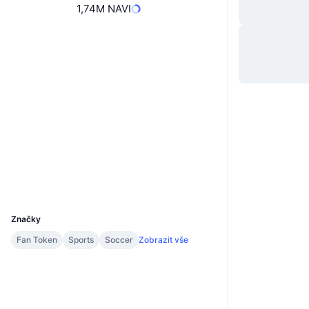
1,74M NAVI
Webová stránka
Website
Sociální média
4NEW5c...wZ2AfX
Kontrakty
2.5
Hodnocení (CertiK)
chiliscan.com
Explorers
Wallets
UCID
8340
Značky
Fan Token
Sports
Soccer
Zobrazit vše