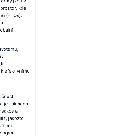
formy jsou v
prostor, kde
nů (FTOs).
na
obální
osystému,
iv
 do
 k efektivnímu
ečnosti,
e je základem
ansakce a
iz, jakožto
stními
ckingem.