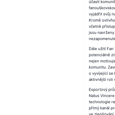
účasti komunit
fanouškovskou
vyjádřit svůj 
Kromě ovlivňo
včetně přístup
jsou navrženy 
nezapomenuteln
Dále užití Fa
potenciálně zí
nejen motivuje
komunitu. Zav
o vyvíjející s
aktivnější rol
Esportový prů
Natus Vincere 
technologie re
přímý kanál pr
ve zlepšování 