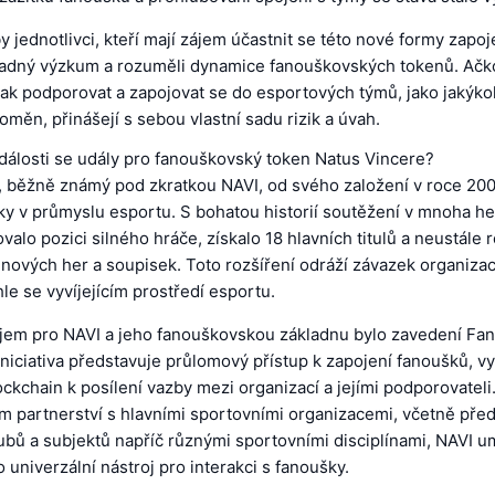
by jednotlivci, kteří mají zájem účastnit se této nové formy zapo
ladný výzkum a rozuměli dynamice fanouškovských tokenů. Ačkol
ak podporovat a zapojovat se do esportových týmů, jako jakýkol
oměn, přinášejí s sebou vlastní sadu rizik a úvah.
dálosti se udály pro fanouškovský token Natus Vincere?
, běžně známý pod zkratkou NAVI, od svého založení v roce 200
y v průmyslu esportu. S bohatou historií soutěžení v mnoha her
valo pozici silného hráče, získalo 18 hlavních titulů a neustále 
nových her a soupisek. Toto rozšíření odráží závazek organizac
hle se vyvíjejícím prostředí esportu.
jem pro NAVI a jeho fanouškovskou základnu bylo zavedení Fa
iniciativa představuje průlomový přístup k zapojení fanoušků, v
ockchain k posílení vazby mezi organizací a jejími podporovateli
m partnerství s hlavními sportovními organizacemi, včetně pře
ubů a subjektů napříč různými sportovními disciplínami, NAVI um
 univerzální nástroj pro interakci s fanoušky.