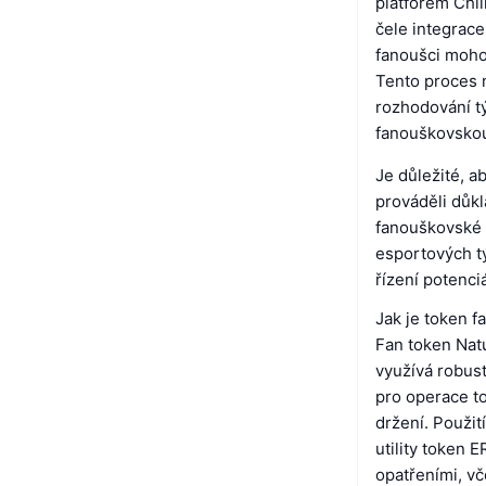
platforem Chil
čele integrac
fanoušci moho
Tento proces n
rozhodování tý
fanouškovskou
Je důležité, a
prováděli důk
fanouškovské t
esportových t
řízení potenciá
Jak je token 
Fan token Natu
využívá robus
pro operace to
držení. Použit
utility token 
opatřeními, vč