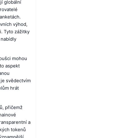
í globální
rovatelé
 anketách.
ivních výhod,
. Tyto zážitky
 nabídly
noušci mohou
to aspekt
vanou
 je svědectvím
elům hrát
ů, přičemž
chainové
ransparentní a
ských tokenů
významnější.