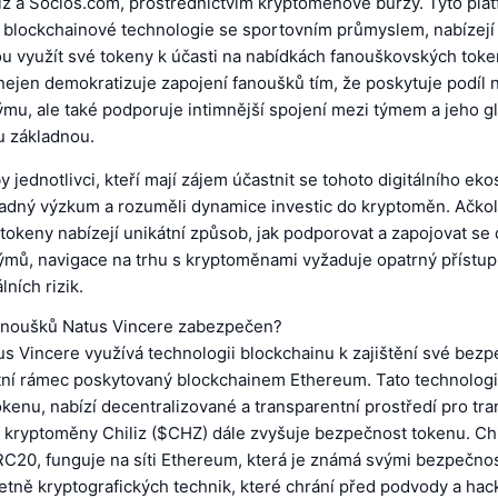
iz a Socios.com, prostřednictvím kryptoměnové burzy. Tyto plat
e blockchainové technologie se sportovním průmyslem, nabízejí 
u využít své tokeny k účasti na nabídkách fanouškovských toke
ejen demokratizuje zapojení fanoušků tím, že poskytuje podíl 
mu, ale také podporuje intimnější spojení mezi týmem a jeho gl
 základnou.
by jednotlivci, kteří mají zájem účastnit se tohoto digitálního ek
ladný výzkum a rozuměli dynamice investic do kryptoměn. Ačkol
okeny nabízejí unikátní způsob, jak podporovat a zapojovat se
ýmů, navigace na trhu s kryptoměnami vyžaduje opatrný přístup
lních rizik.
fanoušků Natus Vincere zabezpečen?
s Vincere využívá technologii blockchainu k zajištění své bezp
tní rámec poskytovaný blockchainem Ethereum. Tato technologi
kenu, nabízí decentralizované a transparentní prostředí pro tr
í kryptoměny Chiliz ($CHZ) dále zvyšuje bezpečnost tokenu. Chil
ERC20, funguje na síti Ethereum, která je známá svými bezpečno
etně kryptografických technik, které chrání před podvody a ha