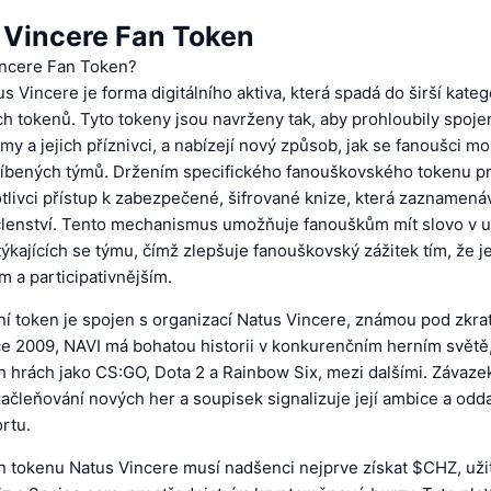
 Vincere Fan Token
incere Fan Token?
s Vincere je forma digitálního aktiva, která spadá do širší kateg
 tokenů. Tyto tokeny jsou navrženy tak, aby prohloubily spoje
my a jejich příznivci, a nabízejí nový způsob, jak se fanoušci m
líbených týmů. Držením specifického fanouškovského tokenu p
otlivci přístup k zabezpečené, šifrované knize, která zaznamenáv
 členství. Tento mechanismus umožňuje fanouškům mít slovo v u
ýkajících se týmu, čímž zlepšuje fanouškovský zážitek tím, že je
ím a participativnějším.
ní token je spojen s organizací Natus Vincere, známou pod zkra
e 2009, NAVI má bohatou historii v konkurenčním herním světě,
ch hrách jako CS:GO, Dota 2 a Rainbow Six, mezi dalšími. Závaze
začleňování nových her a soupisek signalizuje její ambice a odd
rtu.
an tokenu Natus Vincere musí nadšenci nejprve získat $CHZ, uži