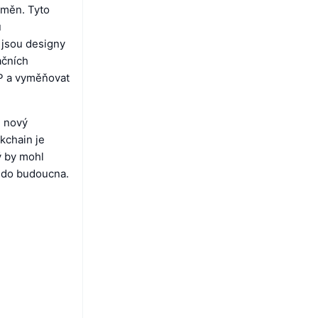
dměn. Tyto
u
 jsou designy
ačních
P a vyměňovat
e nový
kchain je
ý by mohl
i do budoucna.