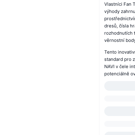
Vlastníci Fan 
výhody zahrnuj
prostřednictví
dresů, čísla h
rozhodnutích 
věrnostní body
Tento inovativ
standard pro z
NAVI v čele in
potenciálně ov