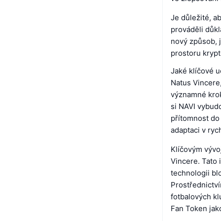
Je důležité, a
prováděli důk
nový způsob, j
prostoru krypt
Jaké klíčové u
Natus Vincere
významné krok
si NAVI vybudo
přítomnost do 
adaptaci v ryc
Klíčovým vývo
Vincere. Tato 
technologii bl
Prostřednictví
fotbalových kl
Fan Token jako