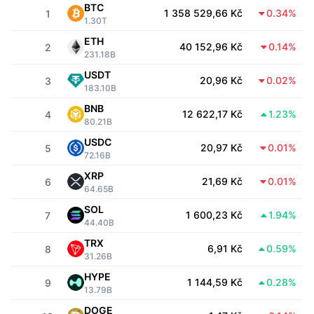
Nejlepší obchodníci
Články
Přílivy/odlivy na burzy
DEX API
BTC
Konvertor
Žebříčky
1 358 529,66 Kč
0.34%
1
Spot
1.30T
Nálada
Podnik
ETH
Newsletter
40 152,96 Kč
0.14%
Indikátory
Trendující
2
Deriváty
231.18B
Ceník
USDT
CMC Launch
20,96 Kč
0.02%
Nadcházející
3
Fear and Greed Index
183.10B
Zdroje
BNB
CMC Labs
12 622,17 Kč
1.23%
Nedávno přidané
4
Index sezóny altcoinů
80.21B
USDC
CMC Max
20,97 Kč
0.01%
Vítězové a poražení
5
Ukazatele tržního cyklu
72.16B
Dokumentace
XRP
Hlavní zprávy
21,69 Kč
0.01%
Nejnavštěvovanější
6
Dominance Bitcoinu
64.65B
FAQ
SOL
Telegram bot
1 600,23 Kč
1.94%
Sentiment komunity
7
Index CoinMarketCap 20
44.40B
Integrace AI
TRX
Inzerovat
6,91 Kč
0.59%
Žebříček chainů
8
Index CoinMarketCap 100
31.26B
CMC Centrum pro agenty
HYPE
1 144,59 Kč
0.28%
9
13.79B
Predikční trhy
Tooky ETF
Webové widgety
Tržiště dovedností
DOGE