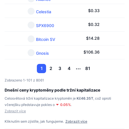
$
0.33
Celestia
$
0.32
SPX6900
$
14.28
Bitcoin SV
$
106.36
Gnosis
1
2
3
4
81
Zobrazeno 1-101 z 8061
Dnešní ceny kryptoměny podle tržní kapitalizace
Celosvětová tržní kapitalizace kryptoměn je
Kč46.35T
,
což oproti
včerejšku představuje pokles o
0.05
%
.
Zobrazit více
Kliknutím sem zjistíte, jak fungujeme.
Zobrazit více