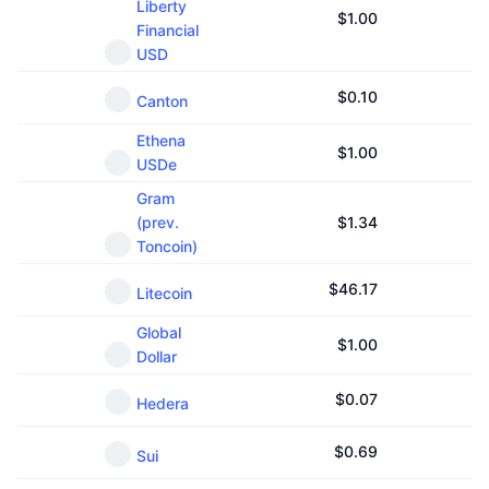
Liberty
Připravované prodeje
$
1.00
Financial
Sazby financování
Učte se a vydělávejte
USD
$
0.10
Canton
Kalendáře
Ethena
$
1.00
Kalendář ICO
USDe
Gram
Kalendář událostí
(prev.
$
1.34
Toncoin)
$
46.17
Litecoin
Global
$
1.00
Dollar
$
0.07
Hedera
$
0.69
Sui