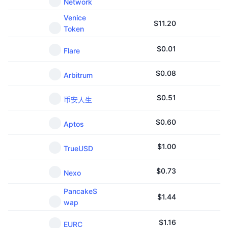
Network
Venice
$
11.20
Token
$
0.01
Flare
$
0.08
Arbitrum
$
0.51
币安人生
$
0.60
Aptos
$
1.00
TrueUSD
$
0.73
Nexo
PancakeS
$
1.44
wap
$
1.16
EURC