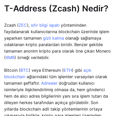
T-Address (Zcash) Nedir?
Zcash (
ZEC
),
sıfır bilgi ispatı
yönteminden
faydalanarak kullanıcılarına blockchain üzerinde işlem
yaparken tamamen
gizli kalma
olanağı sağlamaya
odaklanan kripto paralardan biridir. Benzer şekilde
tamamen anonim kripto para olarak öne çıkan Monero
(
XMR
) örneği verilebilir.
Bitcoin (
BTC
) veya Ethereum (
ETH
) gibi
açık
blockchain
ağlarındaki tüm işlemler varsayılan olarak
tamamen şeffaftır.
Adresler
doğrudan kullanıcı
isimleriyle ilişkilendirilmiş olmasa da, hem gönderici
hem de alıcı adres bilgilerinin yanı sıra işlem tutarı da
dileyen herkes tarafından açıkça görülebilir. Son
yıllarda blockchain adli takip yöntemlerinin ortaya
çıkmasıyla birlikte, kripto para işlemleri üzerinden