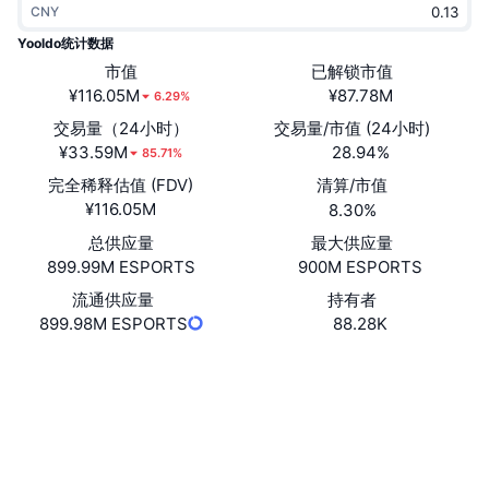
CNY
热门
加密货币 ETF
学习
CMC 模型上下文协议
Yooldo统计数据
新版
市值
已解锁市值
比特币 ETF
x402
新闻
¥116.05M
¥87.78M
6.29%
加密
以太币 ETF
交易量（24小时）
交易量/市值 (24小时)
币安学院
¥33.59M
28.94%
85.71%
政治
完全稀释估值 (FDV)
清算/市值
技术分析
研究报告
¥116.05M
8.30%
体育运动
总供应量
最大供应量
RSI
视频
899.99M ESPORTS
900M ESPORTS
金融
MACD
流通供应量
持有者
词汇表
899.98M ESPORTS
88.28K
技术
网站
Website
Whitepaper
衍生品
活动
NFT
社交媒体
总览
空投
NFT 总体统计数据
0xF39e...508E48
合约
清算
钻石奖励