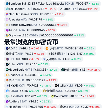
Semicon Bull 3X ETF Tokenized bStocks
SOXLB
¥909.67
3.38%
Yei Finance
CLO
¥0.8248
RateX
RTX
¥6.63
3.29%
2.02%
Nebula3 GameFi
SN3
¥0.00186
1.16%
AI Avatar
AIAV
¥0.01179
1.54%
Spores Network
SPO
¥0.0006568
1.05%
Ta-da
TADA
¥0.0009945
8.17%
Oggy Inu (BSC)
OGGY
¥0.000000000006061
1.22%
最常浏览的加密货币
ADI
ADI
¥46.45
比特币
BTC
¥438,194.68
0.05%
0.56%
瑞波币
XRP
¥6.98
以太币
ETH
¥12,915.47
1.33%
0.49%
Pi
PI
¥0.5903
艾达币
ADA
¥1.36
4.33%
6.01%
Solana
SOL
¥496.15
0.21%
Hyperliquid
HYPE
¥383.55
Heima
HEI
¥1.51
2.40%
34.25%
Zcash
ZEC
¥3,450.08
3.52%
柴犬币
SHIB
¥0.00003129
1.95%
SKYAI
SKYAI
¥0.7423
Stellar
XLM
¥1.09
34.18%
0.44%
Sui
SUI
¥4.56
狗狗币
DOGE
¥0.4687
0.09%
0.62%
Kaspa
KAS
¥0.1762
Canton
CC
¥0.6057
0.59%
11.34%
Audiera
BEAT
¥14.80
25.72%
Hashflow
HFT
¥0.08795
Ondo
ONDO
¥2.37
45.02%
5.29%