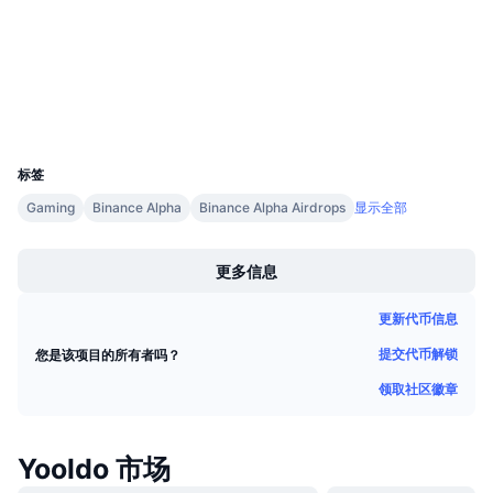
3.7
即将进行的销售活动
评级 (CertiK)
资金费率
学习赚币
bscscan.com
浏览器
日历
钱包
UCID
37414
ICO日历
标签
活动日历
Gaming
Binance Alpha
Binance Alpha Airdrops
显示全部
Boost
更多信息
更新代币信息
提交代币解锁
您是该项目的所有者吗？
领取社区徽章
Yooldo 市场