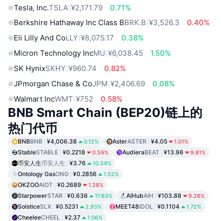
Tesla, Inc.
TSLA
¥2,171.79
0.71%
Berkshire Hathaway Inc Class B
BRK.B
¥3,526.3
0.40%
Eli Lilly And Co
LLY
¥8,075.17
0.38%
Micron Technology Inc
MU
¥6,038.45
1.50%
SK Hynix
SKHY
¥960.74
0.82%
JPmorgan Chase & Co
JPM
¥2,406.69
0.08%
Walmart Inc
WMT
¥752
0.58%
BNB Smart Chain (BEP20)链上的
热门代币
BNB
BNB
¥4,006.38
Aster
ASTER
¥4.05
0.12%
1.01%
Stable
STABLE
¥0.2218
Audiera
BEAT
¥13.96
0.59%
9.81%
币安人生
币安人生
¥3.76
10.54%
Ontology Gas
ONG
¥0.2856
1.52%
OKZOO
AIOT
¥0.2689
1.28%
Starpower
STAR
¥0.636
AIHub
AIH
¥103.88
17.63%
9.26%
Solstice
SLX
¥0.5231
MEET48
IDOL
¥0.1104
2.93%
1.72%
Cheelee
CHEEL
¥2.37
1.06%