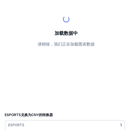
顶级交易者
文章
交易所流入/流出
DEX API
转换器
排行榜
现货
情绪
企业
简讯
指标
热门
衍生品
定价
CMC Launch
加载数据中
即将推出
恐惧和贪婪指数
请稍候，我们正在加载图表数据
资源
CMC Labs
最近添加
山寨币季节指数
CMC Max
领涨和领跌
市场周期指标
文档
头条新闻
访问最多
比特币市值占比
常见问题解答
Telegram 机器人
社区情绪
CoinMarketCap 20 指数
AI 集成
广告
区块链排名
CoinMarketCap 100 指数
CMC代理中心
ESPORTS兑换为CNY的转换器
预测市场
ETF资金流向
网站微件
ESPORTS
技能市场