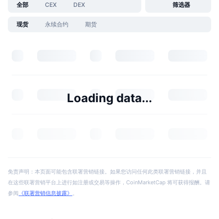
全部
CEX
DEX
筛选器
现货
永续合约
期货
Loading data...
免责声明：本页面可能包含联署营销链接。如果您访问任何此类联署营销链接，并且
在这些联署营销平台上进行如注册或交易等操作，CoinMarketCap 将可获得报酬。请
参阅
《联署营销信息披露》
。