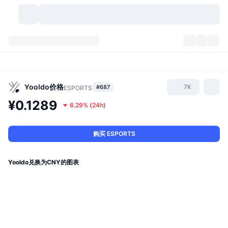
加密货币
仪表盘
加密货币
DexScan
市场
排名
Yooldo
价格
7K
#687
ESPORTS
¥0.1289
6.29%
(
24h
)
信号
交易所
分类
New
市场概况
热门
社区
历史记录
现货市场
中心化交易所
购买 ESPORTS
新
动态
API
代币解锁
加密货币数量
现货
Yooldo兑换为CNY的图表
涨幅榜
话题
收益
产品
比特币金库
衍生品
API
模因 (Memes) 探索工具
直播活动
真实世界资产
币安币金库
产品
加密货币 API
去中心化交易所