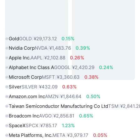
热门真实世界资产
Gold
GOLD
¥29,173.12
0.15%
Nvidia Corp
NVDA
¥1,483.76
0.39%
Apple Inc.
AAPL
¥2,102.88
0.26%
Alphabet Inc Class A
GOOGL
¥2,420.29
0.24%
Microsoft Corp
MSFT
¥3,360.63
0.38%
Silver
SILVER
¥432.09
0.63%
Amazon.com Inc
AMZN
¥1,846.64
0.50%
Taiwan Semiconductor Manufacturing Co Ltd
TSM
¥2,841.2
Broadcom Inc
AVGO
¥2,856.81
0.65%
SpaceX
SPCX
¥785.17
1.23%
Meta Platforms, Inc.
META
¥3,979.17
0.05%