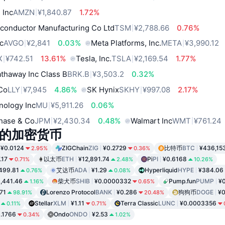
 Inc
AMZN
¥1,840.87
1.72%
conductor Manufacturing Co Ltd
TSM
¥2,788.66
0.76%
c
AVGO
¥2,841
0.03%
Meta Platforms, Inc.
META
¥3,990.12
X
¥742.51
13.61%
Tesla, Inc.
TSLA
¥2,169.54
1.77%
thaway Inc Class B
BRK.B
¥3,503.2
0.32%
 Co
LLY
¥7,945
4.86%
SK Hynix
SKHY
¥997.08
2.17%
nology Inc
MU
¥5,911.26
0.06%
hase & Co
JPM
¥2,430.34
0.48%
Walmart Inc
WMT
¥761.24
的加密货币
¥0.0124
ZIGChain
ZIG
¥0.2729
比特币
BTC
¥436,15
2.95%
0.36%
.17
以太币
ETH
¥12,891.74
Pi
PI
¥0.6168
0.71%
2.48%
10.26%
499.81
艾达币
ADA
¥1.29
Hyperliquid
HYPE
¥384.06
0.76%
0.08%
,441.46
柴犬币
SHIB
¥0.0000332
Pump.fun
PUMP
¥
1.16%
0.65%
.71
Lorenzo Protocol
BANK
¥0.286
狗狗币
DOGE
¥0
98.91%
20.48%
Stellar
XLM
¥1.11
Terra Classic
LUNC
¥0.0003356
0.11%
0.71%
.1766
Ondo
ONDO
¥2.53
0.34%
1.02%