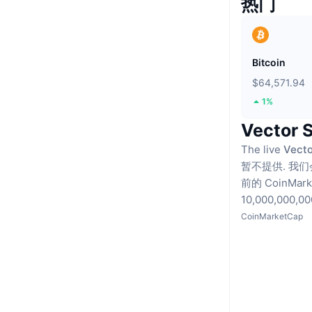
热门
Bitcoin
$64,571.94
1%
Vector
The live
Vecto
暂不提供.
我们
前的 CoinMar
10,000,000,
CoinMarketCap