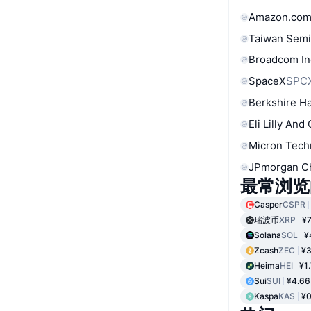
Amazon.com
Taiwan Semi
Broadcom In
SpaceX
SPC
Berkshire Ha
Eli Lilly And
Micron Tech
JPmorgan C
最常浏览
Casper
CSPR
瑞波币
XRP
¥7
Solana
SOL
¥
Zcash
ZEC
¥3
Heima
HEI
¥1
Sui
SUI
¥4.66
Kaspa
KAS
¥0