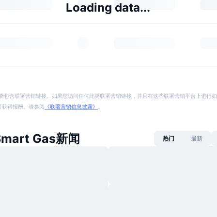
Loading data...
能包含联署营销链接。如果您访问任何此类联署营销链接，并且在这些联署营销平台上进行如
p 将可获得报酬。请参阅
《联署营销信息披露》
。
 Smart Gas新闻
热门
最新