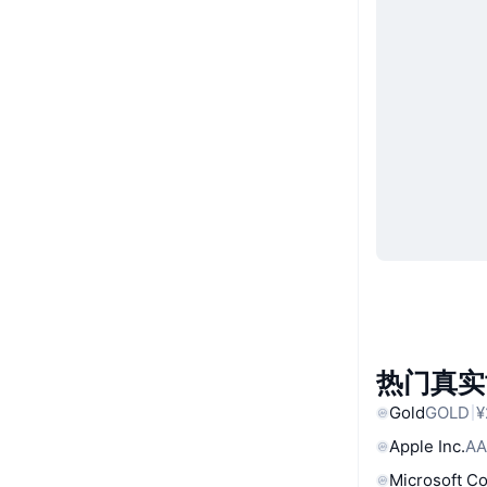
热门真实
Gold
GOLD
¥
Apple Inc.
AA
Microsoft C