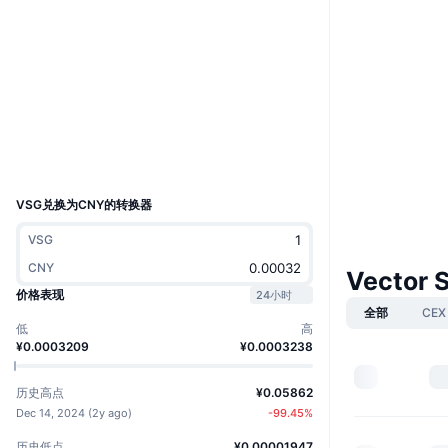
网站
Website
Whitepaper
社交媒体
合约
0xeeee...eeeeee
4.1
评级 (CertiK)
Audits
UCID
29350
VSG兑换为CNY的转换器
VSG
CNY
Vector 
价格表现
24小时
全部
CEX
低
高
¥0.0003209
¥0.0003238
历史高点
¥0.05862
Dec 14, 2024
(
2y ago
)
-99.45
%
历史低点
¥0.00001947