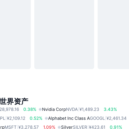
世界资产
28,978.16
0.38%
Nvidia Corp
NVDA
¥1,489.23
3.43%
PL
¥2,109.12
0.52%
Alphabet Inc Class A
GOOGL
¥2,461.34
orp
MSFT
¥3,278.57
1.09%
Silver
SILVER
¥423.61
0.91%