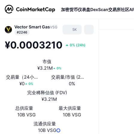
加密货币
仪表盘
DexScan
交易所
社区
AP
Vector Smart Gas
VSG
5K
#2246
¥0.0003210
0%
(
24h
)
市值
¥3.21M
0%
交易量（24小时）
交易量/市值 (24小时)
¥0
0%
0%
完全稀释估值 (FDV)
¥3.21M
总供应量
最大供应量
10B VSG
10B VSG
流通供应量
10B VSG