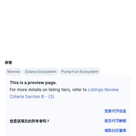
顶级交易者
文章
交易所流入/流出
DEX API
转换器
社交媒体
排行榜
现货
合约
EWx3xD...8Kpump
情绪
企业
2.7
简讯
指标
热门
评级 (CertiK)
衍生品
浏览器
solscan.io
定价
CMC Launch
即将推出
恐惧和贪婪指数
钱包
资源
CMC Labs
最近添加
山寨币季节指数
UCID
33400
CMC Max
标签
领涨和领跌
市场周期指标
文档
Memes
Solana Ecosystem
Pump Fun Ecosystem
头条新闻
访问最多
比特币市值占比
This is a preview page.
常见问题解答
For more details on listing tiers, refer to
Listings Review
Telegram 机器人
社区情绪
CoinMarketCap 20 指数
Criteria Section B - (3).
AI 集成
广告
区块链排名
CoinMarketCap 100 指数
更新代币信息
CMC代理中心
提交代币解锁
您是该项目的所有者吗？
预测市场
ETF资金流向
网站微件
领取社区徽章
技能市场