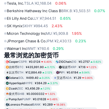
Tesla, Inc.
TSLA
¥2,168.04
0.06%
Berkshire Hathaway Inc Class B
BRK.B
¥3,503.51
0.07%
Eli Lilly And Co
LLY
¥7,944.51
0.65%
SK Hynix
SKHY
¥994.45
2.43%
Micron Technology Inc
MU
¥5,909.8
1.95%
JPmorgan Chase & Co
JPM
¥2,430.13
0.23%
Walmart Inc
WMT
¥760.6
0.29%
最常浏览的加密货币
Casper
CSPR
¥0.0124
ZIGChain
ZIG
¥0.2757
4.40%
0.62%
比特币
BTC
¥435,991.90
瑞波币
XRP
¥7.16
0.72%
1.22%
以太币
ETH
¥12,884.49
Pi
PI
¥0.6194
2.12%
9.94%
Solana
SOL
¥499.40
艾达币
ADA
¥1.29
0.25%
0.80%
Hyperliquid
HYPE
¥384.29
3.37%
Zcash
ZEC
¥3,456.29
1.21%
柴犬币
SHIB
¥0.0000332
1.32%
Pump.fun
PUMP
¥0.01628
0.49%
Lorenzo Protocol
BANK
¥0.289
18.08%