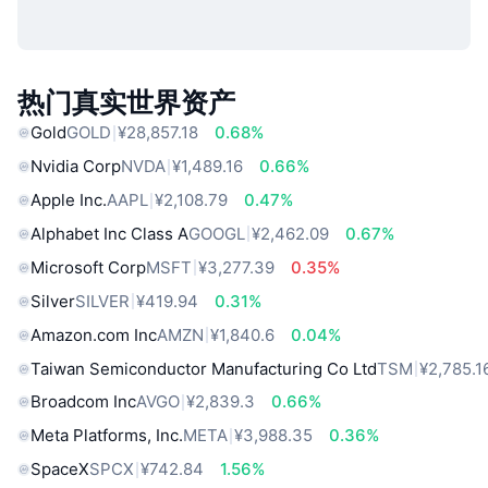
热门真实世界资产
Gold
GOLD
¥28,857.18
0.68%
Nvidia Corp
NVDA
¥1,489.16
0.66%
Apple Inc.
AAPL
¥2,108.79
0.47%
Alphabet Inc Class A
GOOGL
¥2,462.09
0.67%
Microsoft Corp
MSFT
¥3,277.39
0.35%
Silver
SILVER
¥419.94
0.31%
Amazon.com Inc
AMZN
¥1,840.6
0.04%
Taiwan Semiconductor Manufacturing Co Ltd
TSM
¥2,785.1
Broadcom Inc
AVGO
¥2,839.3
0.66%
Meta Platforms, Inc.
META
¥3,988.35
0.36%
SpaceX
SPCX
¥742.84
1.56%