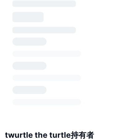
twurtle the turtle持有者