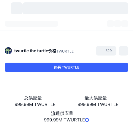
加密货币
仪表盘
加密货币
DexScan
市场
排名
twurtle the turtle
价格
529
TWURTLE
信号
交易所
分类
New
市场概况
购买 TWURTLE
热门
社区
历史记录
现货市场
中心化交易所
新
动态
API
代币解锁
加密货币数量
现货
总供应量
最大供应量
999.99M TWURTLE
999.99M TWURTLE
涨幅榜
话题
收益
产品
比特币金库
衍生品
API
流通供应量
模因 (Memes) 探索工具
999.99M TWURTLE
直播活动
真实世界资产
币安币金库
产品
加密货币 API
去中心化交易所
网站
Website