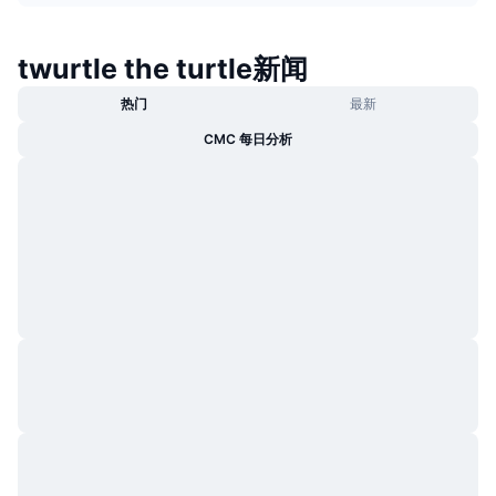
热门
加密货币 ETF
学习
CMC 模型上下文协议
twurtle the turtle新闻
新版
比特币 ETF
x402
新闻
热门
最新
加密
以太币 ETF
CMC 每日分析
币安学院
政治
技术分析
研究报告
体育运动
RSI
视频
金融
MACD
词汇表
技术
衍生品
活动
NFT
总览
空投
NFT 总体统计数据
清算
钻石奖励