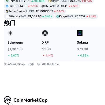
Heima
HEI
¥1.81
狗狗币
DOGE
¥0.4724
105.85%
0.24%
Sui
SUI
¥4.65
Stellar
XLM
¥1.11
0.61%
2.50%
Terra Classic
LUNC
¥0.0003353
0.80%
Bittensor
TAO
¥1,332.85
Kaspa
KAS
¥0.1759
0.85%
1.48%
热门
Ethereum
XRP
Solana
$1,907.63
$1.06
$73.98
2.07%
1.14%
0.32%
CoinMarketCap
代币
twurtle the turtle