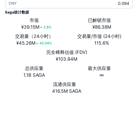
CNY
热门
加密货币 ETF
学习
CMC 模型上下文协议
Saga统计数据
新版
市值
已解锁市值
比特币 ETF
x402
新闻
¥39.15M
¥86.38M
2.6%
加密
以太币 ETF
交易量（24小时）
交易量/市值 (24小时)
币安学院
¥45.26M
115.6%
43.04%
政治
完全稀释估值 (FDV)
技术分析
研究报告
¥103.84M
体育运动
总供应量
最大供应量
RSI
视频
1.1B SAGA
∞
金融
MACD
流通供应量
词汇表
416.5M SAGA
技术
网站
Website
Whitepaper
衍生品
活动
社交媒体
NFT
总览
空投
0xf42f...32fa98
合约
NFT 总体统计数据
清算
3.8
钻石奖励
评级 (CertiK)