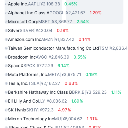
Apple Inc.
AAPL
¥2,108.38
0.45%
Alphabet Inc Class A
GOOGL
¥2,421.67
1.29%
Microsoft Corp
MSFT
¥3,366.77
2.54%
Silver
SILVER
¥420.04
0.18%
Amazon.com Inc
AMZN
¥1,837.42
0.14%
Taiwan Semiconductor Manufacturing Co Ltd
TSM
¥2,836.
Broadcom Inc
AVGO
¥2,846.39
0.55%
SpaceX
SPCX
¥772.29
6.14%
Meta Platforms, Inc.
META
¥3,975.71
0.19%
Tesla, Inc.
TSLA
¥2,162.27
0.63%
Berkshire Hathaway Inc Class B
BRK.B
¥3,529.23
1.11%
Eli Lilly And Co
LLY
¥8,036.62
1.89%
SK Hynix
SKHY
¥972.3
4.97%
Micron Technology Inc
MU
¥6,004.62
1.31%
JPmorgan Chase & Co
JPM
¥2,406.53
0.82%