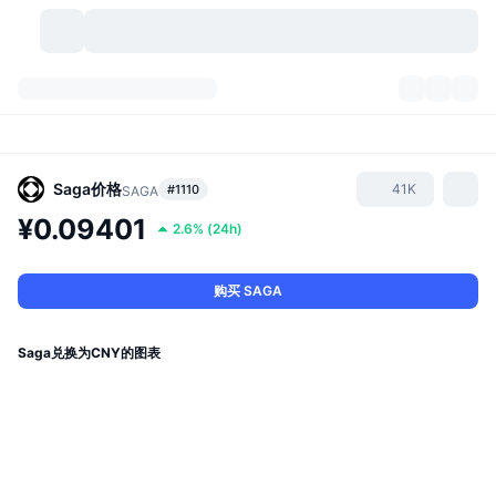
加密货币
仪表盘
加密货币
DexScan
市场
排名
Saga
价格
41K
#1110
SAGA
¥0.09401
2.6%
(
24h
)
信号
交易所
分类
New
市场概况
热门
社区
历史记录
现货市场
中心化交易所
购买 SAGA
新
动态
API
代币解锁
加密货币数量
现货
Saga兑换为CNY的图表
涨幅榜
话题
收益
产品
比特币金库
衍生品
API
模因 (Memes) 探索工具
直播活动
真实世界资产
币安币金库
产品
加密货币 API
去中心化交易所