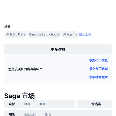
即将进行的销售活动
浏览器
www.mintscan.io
资金费率
学习赚币
钱包
UCID
30372
日历
标签
AI & Big Data
Binance Launchpool
AI Agents
显示全部
ICO日历
Boost
活动日历
更多信息
更新代币信息
提交代币解锁
您是该项目的所有者吗？
领取社区徽章
Saga 市场
全部
CEX
DEX
筛选器
现货
永续合约
期货