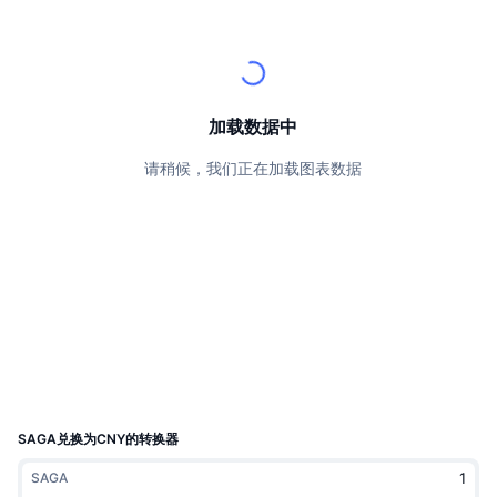
顶级交易者
文章
交易所流入/流出
DEX API
转换器
排行榜
现货
情绪
企业
简讯
指标
热门
衍生品
定价
CMC Launch
加载数据中
即将推出
恐惧和贪婪指数
请稍候，我们正在加载图表数据
资源
CMC Labs
最近添加
山寨币季节指数
CMC Max
领涨和领跌
市场周期指标
文档
头条新闻
访问最多
比特币市值占比
常见问题解答
Telegram 机器人
社区情绪
CoinMarketCap 20 指数
AI 集成
广告
区块链排名
CoinMarketCap 100 指数
CMC代理中心
SAGA兑换为CNY的转换器
预测市场
ETF资金流向
网站微件
SAGA
技能市场