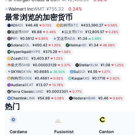
Walmart Inc
WMT
¥755.32
0.24%
最常浏览的加密货币
ADI
ADI
¥46.48
比特币
BTC
¥433,590.27
0.13%
0.56%
瑞波币
XRP
¥6.88
以太币
ETH
¥12,805.57
2.49%
0.28%
Pi
PI
¥0.5912
艾达币
ADA
¥1.34
5.90%
5.88%
Solana
SOL
¥490.42
Heima
HEI
¥1.34
1.30%
48.58%
Hyperliquid
HYPE
¥375.29
1.58%
Zcash
ZEC
¥3,403.87
1.25%
柴犬币
SHIB
¥0.00003129
Stellar
XLM
¥1.08
3.37%
1.25%
SKYAI
SKYAI
¥0.6685
Sui
SUI
¥4.55
36.50%
1.37%
狗狗币
DOGE
¥0.4661
Kaspa
KAS
¥0.1716
0.92%
2.62%
Audiera
BEAT
¥13.07
13.78%
Terra Classic
LUNC
¥0.0003301
0.77%
Chainlink
LINK
¥54.98
Hedera
HBAR
¥0.46
0.08%
0.64%
热门
Cardano
Fusionist
Canton