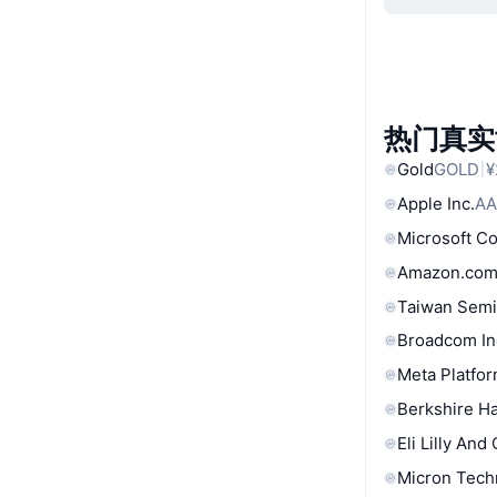
热门真实
Gold
GOLD
¥
Apple Inc.
AA
Microsoft C
Amazon.com
Taiwan Semi
Broadcom In
Meta Platfor
Berkshire Ha
Eli Lilly And
Micron Tech