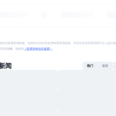
能包含联署营销链接。如果您访问任何此类联署营销链接，并且在这些联署营销平台上进行如
p 将可获得报酬。请参阅
《联署营销信息披露》
。
I新闻
热门
最新