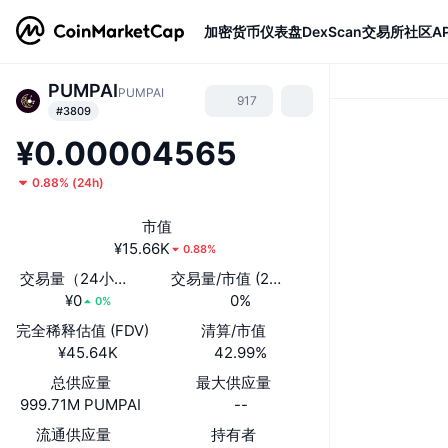
加密货币
仪表盘
DexScan
交易所
社区
AP
PUMPAI
PUMPAI
917
#3809
¥0.00004565
0.88%
(
24h
)
市值
¥15.66K
0.88%
交易量（24小时）
交易量/市值 (24小时)
¥0
0%
0%
完全稀释估值 (FDV)
清算/市值
¥45.64K
42.99%
总供应量
最大供应量
999.71M PUMPAI
--
流通供应量
持有者