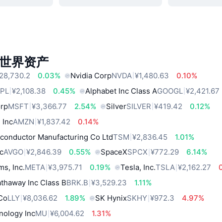
世界资产
28,730.2
0.03%
Nvidia Corp
NVDA
¥1,480.63
0.10%
PL
¥2,108.38
0.45%
Alphabet Inc Class A
GOOGL
¥2,421.67
orp
MSFT
¥3,366.77
2.54%
Silver
SILVER
¥419.42
0.12%
 Inc
AMZN
¥1,837.42
0.14%
conductor Manufacturing Co Ltd
TSM
¥2,836.45
1.01%
c
AVGO
¥2,846.39
0.55%
SpaceX
SPCX
¥772.29
6.14%
ms, Inc.
META
¥3,975.71
0.19%
Tesla, Inc.
TSLA
¥2,162.27
thaway Inc Class B
BRK.B
¥3,529.23
1.11%
 Co
LLY
¥8,036.62
1.89%
SK Hynix
SKHY
¥972.3
4.97%
nology Inc
MU
¥6,004.62
1.31%