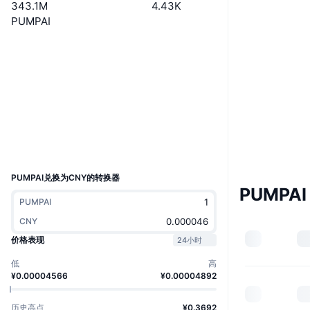
343.1M
4.43K
PUMPAI
网站
Website
社交媒体
合约
7vsKat...mWBLMd
浏览器
solscan.io
钱包
UCID
35077
PUMPAI兑换为CNY的转换器
PUMPAI
PUMPAI
CNY
价格表现
24小时
低
高
¥0.00004566
¥0.00004892
历史高点
¥0.3692