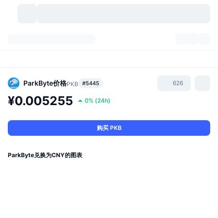
加密货币
仪表盘
加密货币
DexScan
市场
排名
ParkByte
价格
626
#5445
PKB
¥0.005255
0%
(
24h
)
信号
交易所
分类
New
市场概况
热门
社区
历史记录
现货市场
中心化交易所
购买 PKB
新
动态
API
代币解锁
加密货币数量
现货
ParkByte兑换为CNY的图表
涨幅榜
话题
收益
产品
比特币金库
衍生品
API
模因 (Memes) 探索工具
直播活动
真实世界资产
币安币金库
产品
加密货币 API
去中心化交易所