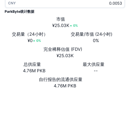
CNY
热门
加密货币 ETF
学习
CMC 模型上下文协议
ParkByte统计数据
新版
市值
比特币 ETF
x402
新闻
¥25.03K
0%
加密
以太币 ETF
交易量（24小时）
交易量/市值 (24小时)
币安学院
¥0
0%
0%
政治
完全稀释估值 (FDV)
技术分析
研究报告
¥25.03K
体育运动
总供应量
最大供应量
RSI
视频
4.76M PKB
--
金融
MACD
自行报告的流通供应量
词汇表
4.76M PKB
技术
网站
Website
衍生品
活动
社交媒体
NFT
2.7
总览
评级 (CertiK)
空投
浏览器
insight.parkbyte.com
NFT 总体统计数据
UCID
清算
钻石奖励
934