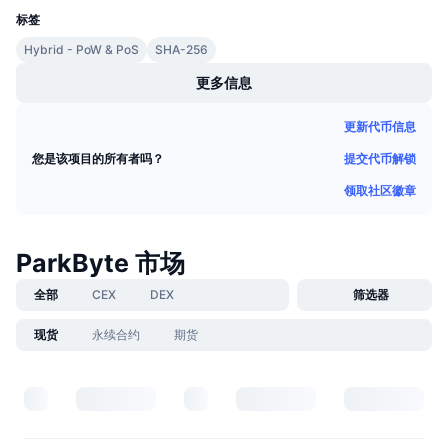
即将进行的销售活动
标签
资金费率
学习赚币
Hybrid - PoW & PoS
SHA-256
更多信息
日历
更新代币信息
ICO日历
提交代币解锁
您是该项目的所有者吗？
活动日历
领取社区徽章
ParkByte 市场
全部
CEX
DEX
筛选器
现货
永续合约
期货