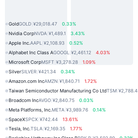
热门真实世界资产
Gold
GOLD
¥29,018.47
0.33%
Nvidia Corp
NVDA
¥1,489.1
3.43%
Apple Inc.
AAPL
¥2,108.93
0.52%
Alphabet Inc Class A
GOOGL
¥2,461.12
4.03%
Microsoft Corp
MSFT
¥3,278.28
1.09%
Silver
SILVER
¥421.34
0.34%
Amazon.com Inc
AMZN
¥1,840.71
1.72%
Taiwan Semiconductor Manufacturing Co Ltd
TSM
¥2,788.
Broadcom Inc
AVGO
¥2,840.75
0.03%
Meta Platforms, Inc.
META
¥3,989.76
0.14%
SpaceX
SPCX
¥742.44
13.61%
Tesla, Inc.
TSLA
¥2,169.35
1.77%