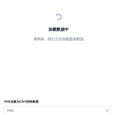
顶级交易者
文章
交易所流入/流出
DEX API
转换器
排行榜
现货
情绪
企业
简讯
指标
热门
衍生品
定价
CMC Launch
加载数据中
即将推出
恐惧和贪婪指数
请稍候，我们正在加载图表数据
资源
CMC Labs
最近添加
山寨币季节指数
CMC Max
领涨和领跌
市场周期指标
文档
头条新闻
访问最多
比特币市值占比
常见问题解答
Telegram 机器人
社区情绪
CoinMarketCap 20 指数
AI 集成
广告
区块链排名
CoinMarketCap 100 指数
CMC代理中心
PKB兑换为CNY的转换器
预测市场
ETF资金流向
网站微件
PKB
技能市场