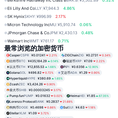
Berkshire Hathaway Inc Class B
BRK.B
¥3,502.89
0.32%
Eli Lilly And Co
LLY
¥7,944.3
4.86%
SK Hynix
SKHY
¥996.99
2.17%
Micron Technology Inc
MU
¥5,910.74
0.06%
JPmorgan Chase & Co
JPM
¥2,430.13
0.48%
Walmart Inc
WMT
¥761.17
0.71%
最常浏览的加密货币
Casper
CSPR
¥0.01241
ZIGChain
ZIG
¥0.2731
2.21%
0.34%
比特币
BTC
¥435,184.29
瑞波币
XRP
¥7.09
0.14%
2.22%
以太币
ETH
¥12,855.53
Pi
PI
¥0.6356
1.68%
12.90%
Solana
SOL
¥496.82
艾达币
ADA
¥1.29
0.72%
0.90%
Hyperliquid
HYPE
¥380.69
1.65%
Zcash
ZEC
¥3,424.26
0.90%
柴犬币
SHIB
¥0.00003245
3.17%
Pump.fun
PUMP
¥0.01632
Heima
HEI
¥1.85
0.02%
67.35%
Lorenzo Protocol
BANK
¥0.2837
21.69%
狗狗币
DOGE
¥0.4698
Sui
SUI
¥4.63
0.86%
1.18%
Stellar
XLM
¥1.09
3.72%