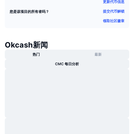
更新代币信息
热门
加密货币 ETF
学习
CMC 模型上下文协议
提交代币解锁
您是该项目的所有者吗？
新版
比特币 ETF
领取社区徽章
x402
新闻
加密
以太币 ETF
币安学院
Okcash新闻
政治
技术分析
研究报告
热门
最新
体育运动
CMC 每日分析
RSI
视频
金融
MACD
词汇表
技术
衍生品
活动
NFT
总览
空投
NFT 总体统计数据
清算
钻石奖励