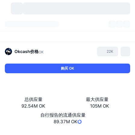
加密货币
仪表盘
加密货币
DexScan
市场
排名
Okcash
价格
22K
OK
信号
交易所
分类
New
市场概况
购买 OK
热门
社区
历史记录
现货市场
中心化交易所
新
动态
API
代币解锁
加密货币数量
现货
总供应量
最大供应量
92.54M OK
105M OK
涨幅榜
话题
收益
产品
比特币金库
衍生品
API
自行报告的流通供应量
模因 (Memes) 探索工具
89.37M OK
直播活动
真实世界资产
币安币金库
产品
加密货币 API
去中心化交易所
网站
Website
Whitepaper