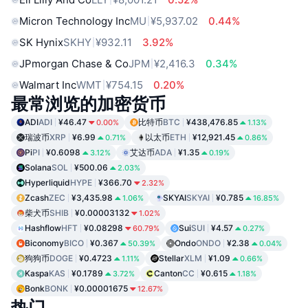
Micron Technology Inc
MU
¥5,937.02
0.44%
SK Hynix
SKHY
¥932.11
3.92%
JPmorgan Chase & Co
JPM
¥2,416.3
0.34%
Walmart Inc
WMT
¥754.15
0.20%
最常浏览的加密货币
ADI
ADI
¥46.47
比特币
BTC
¥438,476.85
0.00%
1.13%
瑞波币
XRP
¥6.99
以太币
ETH
¥12,921.45
0.71%
0.86%
Pi
PI
¥0.6098
艾达币
ADA
¥1.35
3.12%
0.19%
Solana
SOL
¥500.06
2.03%
Hyperliquid
HYPE
¥366.70
2.32%
Zcash
ZEC
¥3,435.98
SKYAI
SKYAI
¥0.785
1.06%
16.85%
柴犬币
SHIB
¥0.00003132
1.02%
Hashflow
HFT
¥0.08298
Sui
SUI
¥4.57
60.79%
0.27%
Biconomy
BICO
¥0.367
Ondo
ONDO
¥2.38
50.39%
0.04%
狗狗币
DOGE
¥0.4723
Stellar
XLM
¥1.09
1.11%
0.66%
Kaspa
KAS
¥0.1789
Canton
CC
¥0.615
3.72%
1.18%
Bonk
BONK
¥0.00001675
12.67%
热门