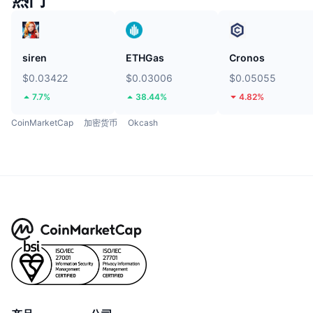
siren
ETHGas
Cronos
$0.03422
$0.03006
$0.05055
7.7%
38.44%
4.82%
CoinMarketCap
加密货币
Okcash