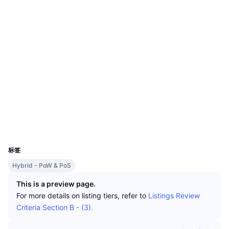
顶级交易者
文章
交易所流入/流出
DEX API
转换器
排行榜
现货
社交媒体
情绪
企业
简讯
指标
热门
衍生品
0xd3Ac...4e4189
合约
定价
CMC Launch
即将推出
恐惧和贪婪指数
3.1
评级 (CertiK)
etherscan.io
资源
CMC Labs
最近添加
山寨币季节指数
浏览器
CMC Max
领涨和领跌
市场周期指标
钱包
文档
头条新闻
UCID
访问最多
比特币市值占比
760
常见问题解答
标签
Telegram 机器人
社区情绪
CoinMarketCap 20 指数
Hybrid - PoW & PoS
AI 集成
广告
区块链排名
CoinMarketCap 100 指数
This is a preview page.
For more details on listing tiers, refer to
Listings Review
CMC代理中心
Criteria Section B - (3).
预测市场
ETF资金流向
网站微件
技能市场