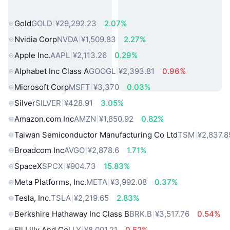
热门真实世界资产
Gold
GOLD
¥29,292.23
2.07%
Nvidia Corp
NVDA
¥1,509.83
2.27%
Apple Inc.
AAPL
¥2,113.26
0.29%
Alphabet Inc Class A
GOOGL
¥2,393.81
0.96%
Microsoft Corp
MSFT
¥3,370
0.03%
Silver
SILVER
¥428.91
3.05%
Amazon.com Inc
AMZN
¥1,850.92
0.82%
Taiwan Semiconductor Manufacturing Co Ltd
TSM
¥2,837.8
Broadcom Inc
AVGO
¥2,878.6
1.71%
SpaceX
SPCX
¥904.73
15.83%
Meta Platforms, Inc.
META
¥3,992.08
0.37%
Tesla, Inc.
TSLA
¥2,219.65
2.83%
Berkshire Hathaway Inc Class B
BRK.B
¥3,517.76
0.54%
Eli Lilly And Co
LLY
¥8,001.21
0.52%