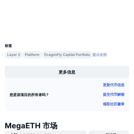
mega.etherscan.io
即将进行的销售活动
浏览器
资金费率
学习赚币
钱包
日历
UCID
38770
ICO日历
标签
Layer 2
Platform
DragonFly Capital Portfolio
显示全部
活动日历
Boost
更多信息
更新代币信息
提交代币解锁
您是该项目的所有者吗？
领取社区徽章
MegaETH 市场