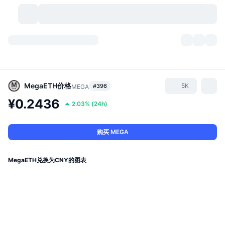
加密货币
仪表盘
加密货币
DexScan
市场
排名
MegaETH
价格
5K
#396
MEGA
¥0.2436
2.03%
(
24h
)
信号
交易所
分类
New
市场概况
热门
社区
历史记录
现货市场
中心化交易所
购买 MEGA
新
动态
API
代币解锁
加密货币数量
现货
MegaETH兑换为CNY的图表
涨幅榜
话题
收益
产品
比特币金库
衍生品
API
模因 (Memes) 探索工具
直播活动
真实世界资产
币安币金库
产品
加密货币 API
去中心化交易所