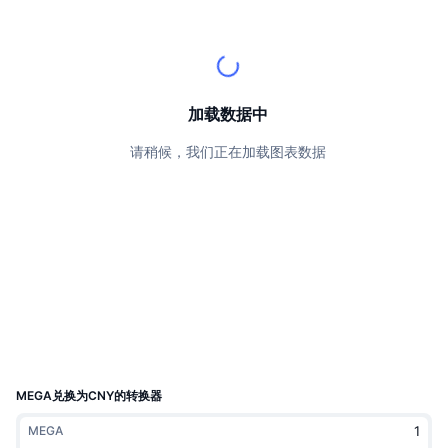
顶级交易者
文章
交易所流入/流出
DEX API
转换器
排行榜
现货
情绪
企业
简讯
指标
热门
衍生品
定价
CMC Launch
加载数据中
即将推出
恐惧和贪婪指数
请稍候，我们正在加载图表数据
资源
CMC Labs
最近添加
山寨币季节指数
CMC Max
领涨和领跌
市场周期指标
文档
头条新闻
访问最多
比特币市值占比
常见问题解答
Telegram 机器人
社区情绪
CoinMarketCap 20 指数
AI 集成
广告
区块链排名
CoinMarketCap 100 指数
CMC代理中心
MEGA兑换为CNY的转换器
预测市场
ETF资金流向
网站微件
MEGA
技能市场