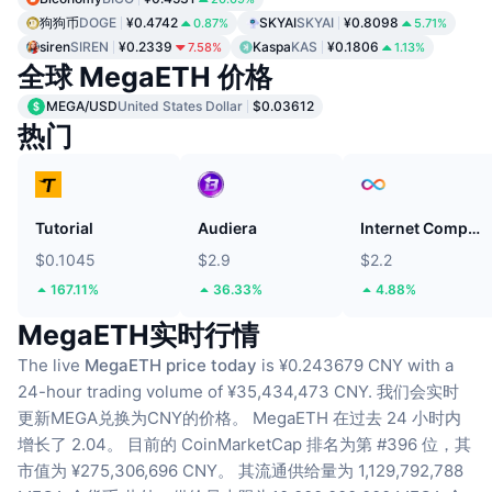
狗狗币
DOGE
¥0.4742
SKYAI
SKYAI
¥0.8098
0.87%
5.71%
siren
SIREN
¥0.2339
Kaspa
KAS
¥0.1806
7.58%
1.13%
全球 MegaETH 价格
MEGA/USD
United States Dollar
$0.03612
热门
Tutorial
Audiera
Internet Computer
$0.1045
$2.9
$2.2
167.11%
36.33%
4.88%
MegaETH实时行情
The live
MegaETH price today
is ¥0.243679 CNY with a
24-hour trading volume of ¥35,434,473 CNY.
我们会实时
更新MEGA兑换为CNY的价格。
MegaETH 在过去 24 小时内
增长了 2.04。
目前的 CoinMarketCap 排名为第 #396 位，其
市值为 ¥275,306,696 CNY。
其流通供给量为 1,129,792,788