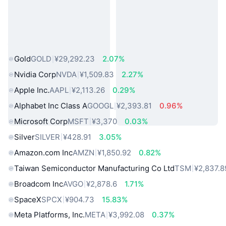
热门真实世界资产
Gold
GOLD
¥29,292.23
2.07%
Nvidia Corp
NVDA
¥1,509.83
2.27%
Apple Inc.
AAPL
¥2,113.26
0.29%
Alphabet Inc Class A
GOOGL
¥2,393.81
0.96%
Microsoft Corp
MSFT
¥3,370
0.03%
Silver
SILVER
¥428.91
3.05%
Amazon.com Inc
AMZN
¥1,850.92
0.82%
Taiwan Semiconductor Manufacturing Co Ltd
TSM
¥2,837.8
Broadcom Inc
AVGO
¥2,878.6
1.71%
SpaceX
SPCX
¥904.73
15.83%
Meta Platforms, Inc.
META
¥3,992.08
0.37%