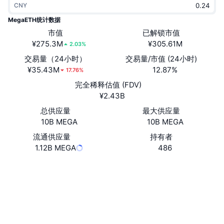
CNY
热门
加密货币 ETF
学习
CMC 模型上下文协议
MegaETH统计数据
新版
市值
已解锁市值
比特币 ETF
x402
新闻
¥275.3M
¥305.61M
2.03%
加密
以太币 ETF
交易量（24小时）
交易量/市值 (24小时)
币安学院
¥35.43M
12.87%
17.76%
政治
完全稀释估值 (FDV)
技术分析
研究报告
¥2.43B
体育运动
总供应量
最大供应量
RSI
视频
10B MEGA
10B MEGA
金融
MACD
流通供应量
持有者
词汇表
1.12B MEGA
486
技术
网站
Website
Whitepaper
衍生品
活动
社交媒体
NFT
总览
megaA5...dnM5kV
空投
合约
NFT 总体统计数据
4.3
清算
钻石奖励
评级 (CertiK)