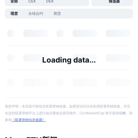
全部
CEX
DEX
筛选器
现货
永续合约
期货
Loading data...
免责声明：本页面可能包含联署营销链接。如果您访问任何此类联署营销链接，并且
在这些联署营销平台上进行如注册或交易等操作，CoinMarketCap 将可获得报酬。请
参阅
《联署营销信息披露》
。