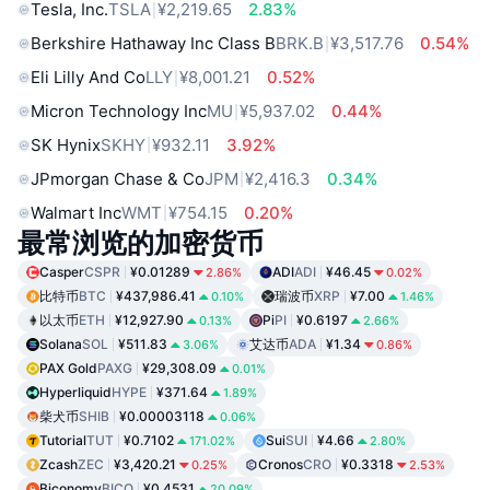
Tesla, Inc.
TSLA
¥2,219.65
2.83%
Berkshire Hathaway Inc Class B
BRK.B
¥3,517.76
0.54%
Eli Lilly And Co
LLY
¥8,001.21
0.52%
Micron Technology Inc
MU
¥5,937.02
0.44%
SK Hynix
SKHY
¥932.11
3.92%
JPmorgan Chase & Co
JPM
¥2,416.3
0.34%
Walmart Inc
WMT
¥754.15
0.20%
最常浏览的加密货币
Casper
CSPR
¥0.01289
ADI
ADI
¥46.45
2.86%
0.02%
比特币
BTC
¥437,986.41
瑞波币
XRP
¥7.00
0.10%
1.46%
以太币
ETH
¥12,927.90
Pi
PI
¥0.6197
0.13%
2.66%
Solana
SOL
¥511.83
艾达币
ADA
¥1.34
3.06%
0.86%
PAX Gold
PAXG
¥29,308.09
0.01%
Hyperliquid
HYPE
¥371.64
1.89%
柴犬币
SHIB
¥0.00003118
0.06%
Tutorial
TUT
¥0.7102
Sui
SUI
¥4.66
171.02%
2.80%
Zcash
ZEC
¥3,420.21
Cronos
CRO
¥0.3318
0.25%
2.53%
Biconomy
BICO
¥0.4531
20.09%