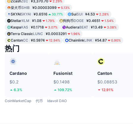
Zcash
ZEC
¥3,370.70
2.29%
柴犬币
SHIB
¥0.00003099
5.13%
SKYAI
SKYAI
¥0.6516
Sui
SUI
¥4.53
30.77%
2.28%
Stellar
XLM
¥1.08
狗狗币
DOGE
¥0.4651
1.79%
1.54%
Kaspa
KAS
¥0.1718
Audiera
BEAT
¥13.49
3.07%
3.08%
Terra Classic
LUNC
¥0.0003291
1.96%
Canton
CC
¥0.5974
Chainlink
LINK
¥54.87
12.94%
0.90%
热门
Cardano
Fusionist
Canton
$0.2
$0.1498
$0.08853
6.3%
109.72%
12.91%
CoinMarketCap
代币
Idavoll DAO