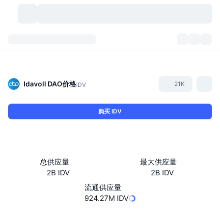
加密货币
仪表盘
加密货币
DexScan
市场
排名
Idavoll DAO
价格
21K
IDV
信号
交易所
分类
New
市场概况
购买 IDV
热门
社区
历史记录
现货市场
中心化交易所
新
动态
API
代币解锁
加密货币数量
现货
总供应量
最大供应量
2B IDV
2B IDV
涨幅榜
话题
收益
产品
比特币金库
衍生品
API
流通供应量
模因 (Memes) 探索工具
924.27M IDV
直播活动
真实世界资产
币安币金库
产品
加密货币 API
去中心化交易所
网站
Website
Whitepaper