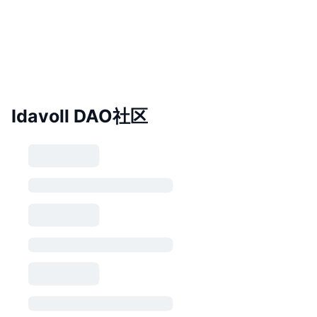
Idavoll DAO社区