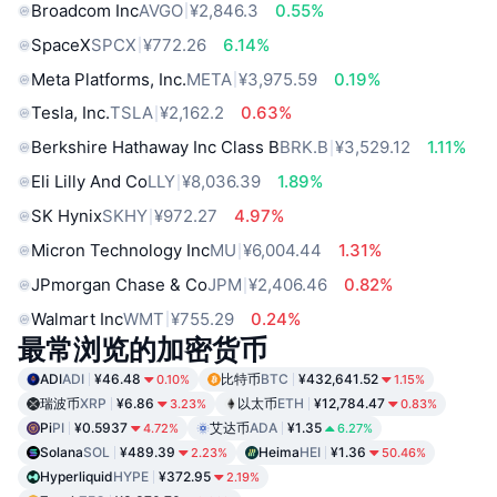
Broadcom Inc
AVGO
¥2,846.3
0.55%
SpaceX
SPCX
¥772.26
6.14%
Meta Platforms, Inc.
META
¥3,975.59
0.19%
Tesla, Inc.
TSLA
¥2,162.2
0.63%
Berkshire Hathaway Inc Class B
BRK.B
¥3,529.12
1.11%
Eli Lilly And Co
LLY
¥8,036.39
1.89%
SK Hynix
SKHY
¥972.27
4.97%
Micron Technology Inc
MU
¥6,004.44
1.31%
JPmorgan Chase & Co
JPM
¥2,406.46
0.82%
Walmart Inc
WMT
¥755.29
0.24%
最常浏览的加密货币
ADI
ADI
¥46.48
比特币
BTC
¥432,641.52
0.10%
1.15%
瑞波币
XRP
¥6.86
以太币
ETH
¥12,784.47
3.23%
0.83%
Pi
PI
¥0.5937
艾达币
ADA
¥1.35
4.72%
6.27%
Solana
SOL
¥489.39
Heima
HEI
¥1.36
2.23%
50.46%
Hyperliquid
HYPE
¥372.95
2.19%