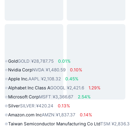
热门真实世界资产
Gold
GOLD
¥28,787.75
0.01%
Nvidia Corp
NVDA
¥1,480.59
0.10%
Apple Inc.
AAPL
¥2,108.32
0.45%
Alphabet Inc Class A
GOOGL
¥2,421.6
1.29%
Microsoft Corp
MSFT
¥3,366.67
2.54%
Silver
SILVER
¥420.24
0.13%
Amazon.com Inc
AMZN
¥1,837.37
0.14%
Taiwan Semiconductor Manufacturing Co Ltd
TSM
¥2,836.