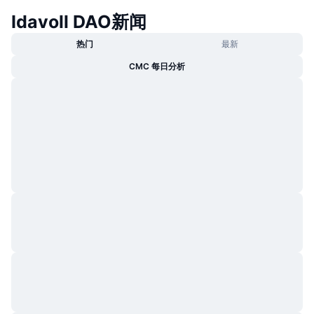
热门
加密货币 ETF
Idavoll DAO新闻
学习
CMC 模型上下文协议
热门
最新
新版
比特币 ETF
x402
新闻
CMC 每日分析
加密
以太币 ETF
币安学院
政治
技术分析
研究报告
体育运动
RSI
视频
金融
MACD
词汇表
技术
衍生品
活动
NFT
总览
空投
NFT 总体统计数据
清算
钻石奖励