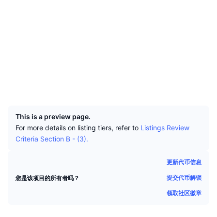
顶级交易者
文章
交易所流入/流出
DEX API
转换器
排行榜
现货
社交媒体
情绪
企业
简讯
指标
热门
衍生品
合约
0x4544...098840
Audits
定价
CMC Launch
即将推出
恐惧和贪婪指数
浏览器
etherscan.io
资源
CMC Labs
最近添加
山寨币季节指数
钱包
UCID
8726
CMC Max
领涨和领跌
市场周期指标
文档
This is a preview page.
头条新闻
访问最多
比特币市值占比
For more details on listing tiers, refer to
Listings Review
常见问题解答
Criteria Section B - (3).
Telegram 机器人
社区情绪
CoinMarketCap 20 指数
AI 集成
更新代币信息
广告
区块链排名
CoinMarketCap 100 指数
提交代币解锁
您是该项目的所有者吗？
CMC代理中心
领取社区徽章
预测市场
ETF资金流向
网站微件
技能市场