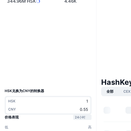
344.96M HSK
4.46K
Boost
网站
Website
Whitepaper
社交媒体
0xE7C6...C1C98a
合约
3.7
评级 (CertiK)
etherscan.io
浏览器
钱包
UCID
HashKey
33849
HSK兑换为CNY的转换器
全部
CEX
HSK
CNY
价格表现
24小时
低
高