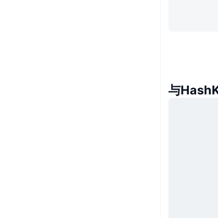
与HashK