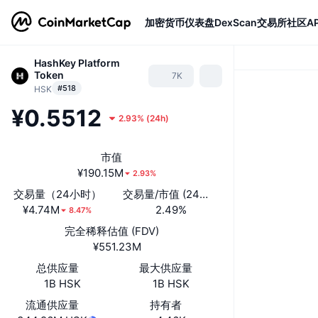
加密货币
仪表盘
DexScan
交易所
社区
AP
HashKey Platform
Token
7K
#518
HSK
¥0.5512
2.93%
(
24h
)
市值
¥190.15M
2.93%
交易量（24小时）
交易量/市值 (24小时)
¥4.74M
2.49%
8.47%
完全稀释估值 (FDV)
¥551.23M
总供应量
最大供应量
1B HSK
1B HSK
流通供应量
持有者