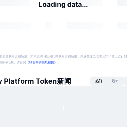
Loading data...
能包含联署营销链接。如果您访问任何此类联署营销链接，并且在这些联署营销平台上进行如
p 将可获得报酬。请参阅
《联署营销信息披露》
。
y Platform Token新闻
热门
最新