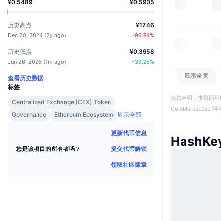
¥0.5489
¥0.5905
历史高点
¥17.46
Dec 20, 2024
(
2y ago
)
-96.84
%
历史低点
¥0.3958
Jun 26, 2026
(
1m ago
)
+
39.25
%
显示全宽
查看历史数据
标签
免责声明：本页面可
Centralized Exchange (CEX) Token
CoinMarketCa
Governance
Ethereum Ecosystem
显示全部
更新代币信息
HashKe
提交代币解锁
您是该项目的所有者吗？
领取社区徽章