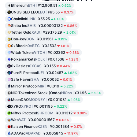
Ethereum
ETH
¥12,909.51
0.62%
UNUS SED LEO
LEO
¥65.55
0.37%
Chainlink
LINK
¥55.25
0.00%
Shiba Inu
SHIB
¥0.00003132
0.86%
Tether Gold
XAUt
¥29,175.29
2.01%
Don-key
DON
¥0.01561
0.19%
0xBitcoin
0xBTC
¥0.1532
1.81%
Witch Token
WITCH
¥0.02362
0.38%
Polkamarkets
POLK
¥0.01508
1.23%
0xGasless
0XGAS
¥0.155
0.44%
PureFi Protocol
UFI
¥0.02457
1.62%
Safe Haven
SHA
¥0.00052
0.01%
Mirror Protocol
MIR
¥0.019
5.22%
NIO Tokenized Stock (Ondo)
NIOon
¥31.96
2.53%
MoonDAO
MOONEY
¥0.001031
1.98%
XYRO
XYRO
¥0.001195
0.22%
Niftyx Protocol
SHROOM
¥0.01312
0.00%
Wat
WAT
¥0.000001567
0.02%
Kaizen Finance
KZEN
¥0.001584
0.17%
ADAPad
ADAPAD
¥0.005845
11.97%