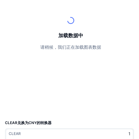
顶级交易者
文章
交易所流入/流出
DEX API
转换器
排行榜
现货
情绪
企业
简讯
指标
热门
衍生品
定价
CMC Launch
加载数据中
即将推出
恐惧和贪婪指数
请稍候，我们正在加载图表数据
资源
CMC Labs
最近添加
山寨币季节指数
CMC Max
领涨和领跌
市场周期指标
文档
头条新闻
访问最多
比特币市值占比
常见问题解答
Telegram 机器人
社区情绪
CoinMarketCap 20 指数
AI 集成
广告
区块链排名
CoinMarketCap 100 指数
CMC代理中心
CLEAR兑换为CNY的转换器
预测市场
ETF资金流向
网站微件
CLEAR
技能市场