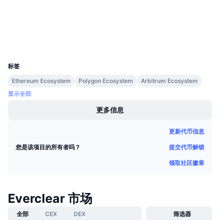
即将进行的销售活动
etherscan.io
资金费率
学习赚币
浏览器
钱包
日历
UCID
34512
标签
ICO日历
Ethereum Ecosystem
Polygon Ecosystem
Arbitrum Ecosystem
活动日历
显示全部
更多信息
更新代币信息
提交代币解锁
您是该项目的所有者吗？
领取社区徽章
Everclear 市场
全部
CEX
DEX
筛选器