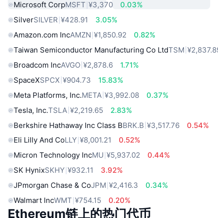
Microsoft Corp
MSFT
¥3,370
0.03%
Silver
SILVER
¥428.91
3.05%
Amazon.com Inc
AMZN
¥1,850.92
0.82%
Taiwan Semiconductor Manufacturing Co Ltd
TSM
¥2,837.8
Broadcom Inc
AVGO
¥2,878.6
1.71%
SpaceX
SPCX
¥904.73
15.83%
Meta Platforms, Inc.
META
¥3,992.08
0.37%
Tesla, Inc.
TSLA
¥2,219.65
2.83%
Berkshire Hathaway Inc Class B
BRK.B
¥3,517.76
0.54%
Eli Lilly And Co
LLY
¥8,001.21
0.52%
Micron Technology Inc
MU
¥5,937.02
0.44%
SK Hynix
SKHY
¥932.11
3.92%
JPmorgan Chase & Co
JPM
¥2,416.3
0.34%
Walmart Inc
WMT
¥754.15
0.20%
Ethereum链上的热门代币