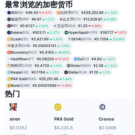
最常浏览的加密货币
ADI
ADI
¥46.45
比特币
BTC
¥438,252.86
0.07%
1.00%
瑞波币
XRP
¥6.97
以太币
ETH
¥12,929.81
1.12%
0.88%
Pi
PI
¥0.6137
艾达币
ADA
¥1.35
3.50%
0.69%
Solana
SOL
¥503.11
Hyperliquid
HYPE
¥367.17
2.37%
1.81%
Zcash
ZEC
¥3,421.99
SKYAI
SKYAI
¥0.7254
0.87%
20.08%
柴犬币
SHIB
¥0.00003141
1.25%
Biconomy
BICO
¥0.4165
48.83%
Hashflow
HFT
¥0.08234
Sui
SUI
¥4.60
57.41%
1.47%
狗狗币
DOGE
¥0.4735
Ondo
ONDO
¥2.38
1.41%
1.32%
Kaspa
KAS
¥0.1784
Stellar
XLM
¥1.10
3.33%
1.11%
PAX Gold
PAXG
¥29,251.46
1.44%
Bonk
BONK
¥0.00001669
11.40%
热门
siren
PAX Gold
Cronos
$0.0352
$4,335.6
$0.0498