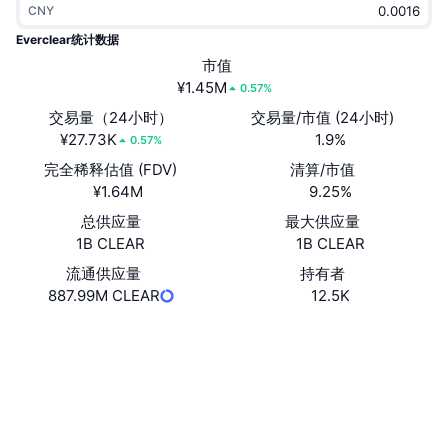
CNY
热门
加密货币 ETF
学习
CMC 模型上下文协议
Everclear统计数据
新版
市值
比特币 ETF
x402
新闻
¥1.45M
0.57%
加密
以太币 ETF
交易量（24小时）
交易量/市值 (24小时)
币安学院
¥27.73K
1.9%
0.57%
政治
完全稀释估值 (FDV)
清算/市值
技术分析
研究报告
¥1.64M
9.25%
体育运动
总供应量
最大供应量
RSI
视频
1B CLEAR
1B CLEAR
金融
MACD
流通供应量
持有者
词汇表
887.99M CLEAR
12.5K
技术
网站
Website
Whitepaper
衍生品
活动
NFT
社交媒体
总览
空投
NFT 总体统计数据
0x58b9...9705E8
合约
清算
钻石奖励