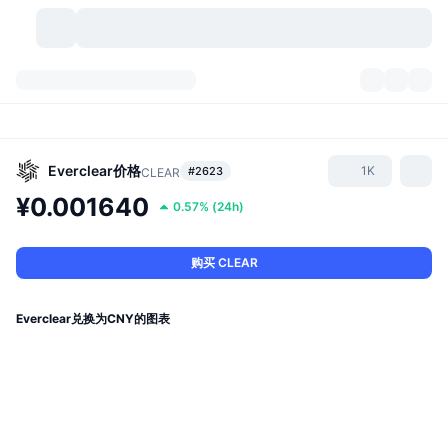
加密货币
仪表盘
加密货币
DexScan
市场
排名
Everclear
价格
1K
#2623
CLEAR
¥0.001640
0.57%
(
24h
)
信号
交易所
分类
New
市场概况
热门
社区
历史记录
现货市场
中心化交易所
购买 CLEAR
新
动态
API
代币解锁
加密货币数量
现货
Everclear兑换为CNY的图表
涨幅榜
话题
收益
产品
比特币金库
衍生品
API
模因 (Memes) 探索工具
直播活动
真实世界资产
币安币金库
产品
加密货币 API
去中心化交易所