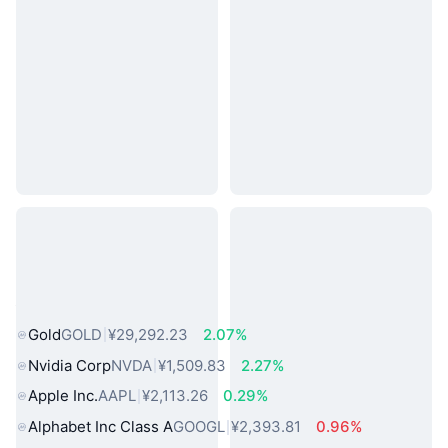
热门真实世界资产
Gold
GOLD
¥29,292.23
2.07%
Nvidia Corp
NVDA
¥1,509.83
2.27%
Apple Inc.
AAPL
¥2,113.26
0.29%
Alphabet Inc Class A
GOOGL
¥2,393.81
0.96%