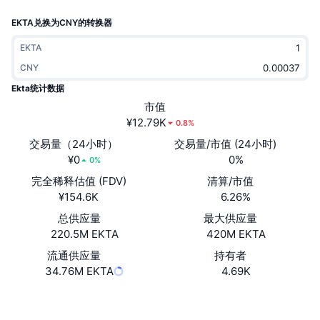
热门
加密货币 ETF
EKTA兑换为CNY的转换器
学习
CMC 模型上下文协议
新版
比特币 ETF
EKTA
x402
新闻
CNY
加密
以太币 ETF
Ekta统计数据
币安学院
市值
政治
¥12.79K
0.8%
技术分析
研究报告
交易量（24小时）
交易量/市值 (24小时)
体育运动
¥0
0%
RSI
视频
0%
完全稀释估值 (FDV)
清算/市值
金融
MACD
词汇表
¥154.6K
6.26%
技术
总供应量
最大供应量
220.5M EKTA
420M EKTA
衍生品
活动
流通供应量
持有者
NFT
34.76M EKTA
4.69K
总览
空投
NFT 总体统计数据
网站
Website
Whitepaper
清算
钻石奖励