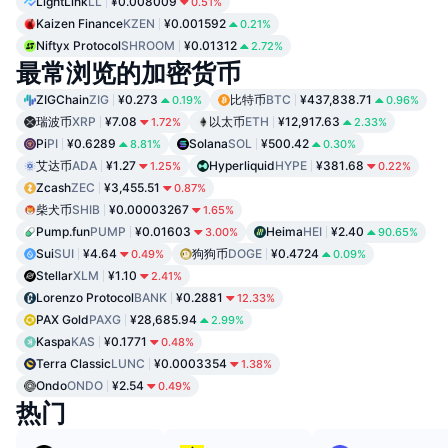
LightLink
LL
¥0.008009
0.51%
Kaizen Finance
KZEN
¥0.001592
0.21%
Niftyx Protocol
SHROOM
¥0.01312
2.72%
最常浏览的加密货币
ZIGChain
ZIG
¥0.273
比特币
BTC
¥437,838.71
0.19%
0.96%
瑞波币
XRP
¥7.08
以太币
ETH
¥12,917.63
1.72%
2.33%
Pi
PI
¥0.6289
Solana
SOL
¥500.42
8.81%
0.30%
艾达币
ADA
¥1.27
Hyperliquid
HYPE
¥381.68
1.25%
0.22%
Zcash
ZEC
¥3,455.51
0.87%
柴犬币
SHIB
¥0.00003267
1.65%
Pump.fun
PUMP
¥0.01603
Heima
HEI
¥2.40
3.00%
90.65%
Sui
SUI
¥4.64
狗狗币
DOGE
¥0.4724
0.49%
0.09%
Stellar
XLM
¥1.10
2.41%
Lorenzo Protocol
BANK
¥0.2881
12.33%
PAX Gold
PAXG
¥28,685.94
2.99%
Kaspa
KAS
¥0.1771
0.48%
Terra Classic
LUNC
¥0.0003354
1.38%
Ondo
ONDO
¥2.54
0.49%
热门