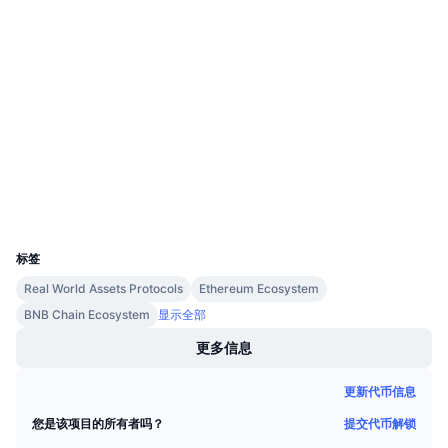
社交媒体
即将进行的销售活动
资金费率
学习赚币
0x2f75...Ac81C4
合约
日历
Audits
ICO日历
etherscan.io
浏览器
活动日历
钱包
UCID
11516
标签
Real World Assets Protocols
Ethereum Ecosystem
BNB Chain Ecosystem
显示全部
更多信息
更新代币信息
提交代币解锁
您是该项目的所有者吗？