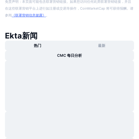
免责声明：本页面可能包含联署营销链接。如果您访问任何此类联署营销链接，并且
在这些联署营销平台上进行如注册或交易等操作，CoinMarketCap 将可获得报酬。请
参阅
《联署营销信息披露》
。
Ekta新闻
热门
最新
CMC 每日分析