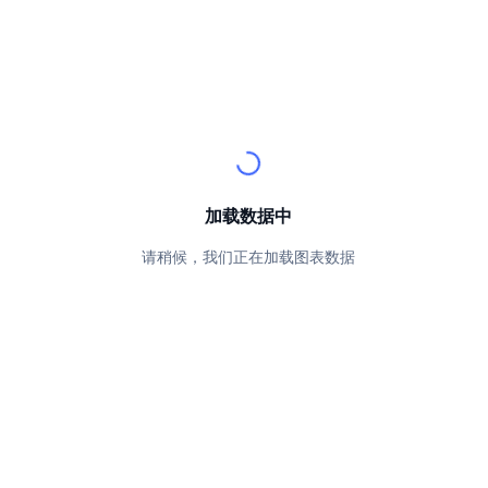
顶级交易者
文章
交易所流入/流出
DEX API
转换器
排行榜
现货
情绪
企业
简讯
指标
热门
衍生品
定价
CMC Launch
即将推出
恐惧和贪婪指数
资源
CMC Labs
最近添加
山寨币季节指数
加载数据中
CMC Max
领涨和领跌
市场周期指标
文档
请稍候，我们正在加载图表数据
头条新闻
访问最多
比特币市值占比
常见问题解答
Telegram 机器人
社区情绪
CoinMarketCap 20 指数
AI 集成
广告
区块链排名
CoinMarketCap 100 指数
CMC代理中心
预测市场
ETF资金流向
网站微件
技能市场