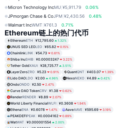
Micron Technology Inc
MU
¥5,911.79
0.06%
JPmorgan Chase & Co
JPM
¥2,430.56
0.48%
Walmart Inc
WMT
¥761.3
0.71%
Ethereum链上的热门代币
Ethereum
ETH
¥12,795.60
1.32%
UNUS SED LEO
LEO
¥65.82
0.15%
Chainlink
LINK
¥54.73
0.61%
Shiba Inu
SHIB
¥0.00003247
3.22%
Tether Gold
XAUt
¥28,725.77
3.51%
LayerZero
ZRO
¥5.23
Quant
QNT
¥403.07
0.91%
1.39%
Lido DAO
LDO
¥2.00
Nexo
NEXO
¥4.89
4.96%
0.42%
Ondo
ONDO
¥2.50
2.47%
Curve DAO Token
CRV
¥1.38
0.62%
Render
RENDER
¥8.89
2.07%
World Liberty Financial
WLFI
¥0.3608
1.94%
Ethena
ENA
¥0.6078
Aave
AAVE
¥595.69
1.47%
3.19%
PEAKDEFI
PEAK
¥0.0004162
0.89%
Wat
WAT
¥0.000001554
2.00%