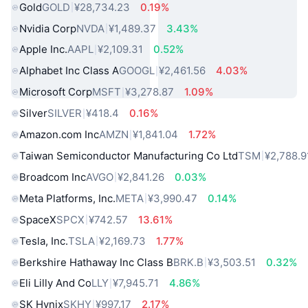
Gold
GOLD
¥28,734.23
0.19%
Nvidia Corp
NVDA
¥1,489.37
3.43%
Apple Inc.
AAPL
¥2,109.31
0.52%
Alphabet Inc Class A
GOOGL
¥2,461.56
4.03%
Microsoft Corp
MSFT
¥3,278.87
1.09%
Silver
SILVER
¥418.4
0.16%
Amazon.com Inc
AMZN
¥1,841.04
1.72%
Taiwan Semiconductor Manufacturing Co Ltd
TSM
¥2,788.9
Broadcom Inc
AVGO
¥2,841.26
0.03%
Meta Platforms, Inc.
META
¥3,990.47
0.14%
SpaceX
SPCX
¥742.57
13.61%
Tesla, Inc.
TSLA
¥2,169.73
1.77%
Berkshire Hathaway Inc Class B
BRK.B
¥3,503.51
0.32%
Eli Lilly And Co
LLY
¥7,945.71
4.86%
SK Hynix
SKHY
¥997.17
2.17%