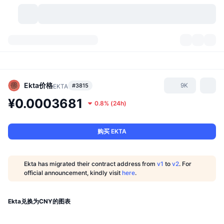
加密货币
仪表盘
加密货币
DexScan
市场
排名
Ekta
价格
9K
#3815
EKTA
¥0.0003681
0.8%
(
24h
)
信号
交易所
分类
New
市场概况
热门
社区
历史记录
现货市场
中心化交易所
购买 EKTA
新
动态
API
代币解锁
加密货币数量
现货
Ekta has migrated their contract address from
v1
to
v2
. For
official announcement, kindly visit
here
.
涨幅榜
话题
收益
产品
比特币金库
衍生品
API
模因 (Memes) 探索工具
Ekta兑换为CNY的图表
直播活动
真实世界资产
币安币金库
产品
加密货币 API
去中心化交易所