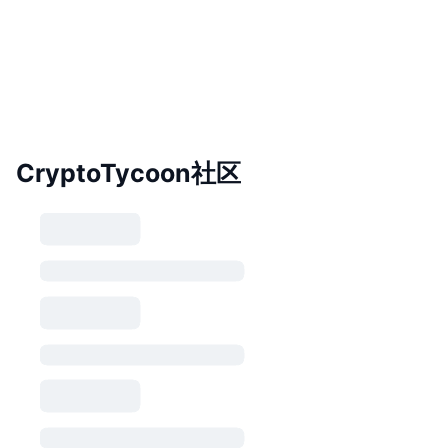
CryptoTycoon社区