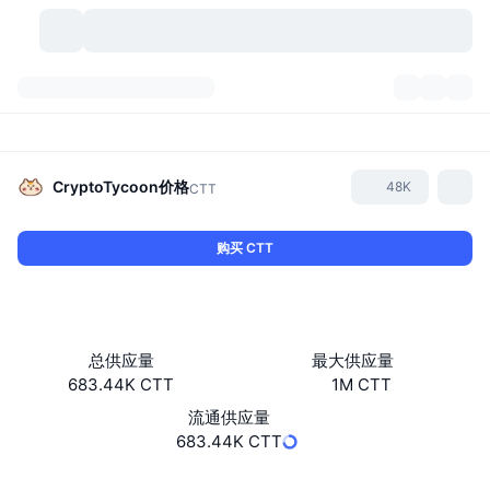
加密货币
仪表盘
加密货币
DexScan
市场
排名
CryptoTycoon
价格
48K
CTT
信号
交易所
分类
New
市场概况
购买 CTT
热门
社区
历史记录
现货市场
中心化交易所
新
动态
API
代币解锁
加密货币数量
现货
总供应量
最大供应量
683.44K CTT
1M CTT
涨幅榜
话题
收益
产品
比特币金库
衍生品
API
流通供应量
模因 (Memes) 探索工具
683.44K CTT
直播活动
真实世界资产
币安币金库
产品
加密货币 API
去中心化交易所
网站
Website
Whitepaper