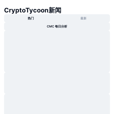
热门
加密货币 ETF
学习
CMC 模型上下文协议
CryptoTycoon新闻
新版
比特币 ETF
热门
最新
x402
新闻
CMC 每日分析
加密
以太币 ETF
币安学院
政治
技术分析
研究报告
体育运动
RSI
视频
金融
MACD
词汇表
技术
衍生品
活动
NFT
总览
空投
NFT 总体统计数据
清算
钻石奖励