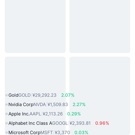
热门真实世界资产
Gold
GOLD
¥29,292.23
2.07%
Nvidia Corp
NVDA
¥1,509.83
2.27%
Apple Inc.
AAPL
¥2,113.26
0.29%
Alphabet Inc Class A
GOOGL
¥2,393.81
0.96%
Microsoft Corp
MSFT
¥3,370
0.03%