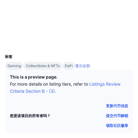
顶级交易者
文章
交易所流入/流出
DEX API
转换器
社交媒体
排行榜
现货
合约
0x4648...8f884d
情绪
企业
简讯
3.1
指标
热门
衍生品
评级 (CertiK)
浏览器
bscscan.com
定价
CMC Launch
即将推出
恐惧和贪婪指数
钱包
UCID
资源
CMC Labs
9503
最近添加
山寨币季节指数
标签
CMC Max
领涨和领跌
市场周期指标
Gaming
Collectibles & NFTs
DeFi
显示全部
文档
This is a preview page.
头条新闻
访问最多
比特币市值占比
For more details on listing tiers, refer to
Listings Review
常见问题解答
Criteria Section B - (3).
Telegram 机器人
社区情绪
CoinMarketCap 20 指数
AI 集成
更新代币信息
广告
区块链排名
CoinMarketCap 100 指数
提交代币解锁
您是该项目的所有者吗？
CMC代理中心
领取社区徽章
预测市场
ETF资金流向
网站微件
技能市场