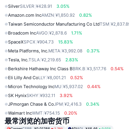
Silver
SILVER
¥428.91
3.05%
Amazon.com Inc
AMZN
¥1,850.92
0.82%
Taiwan Semiconductor Manufacturing Co Ltd
TSM
¥2,837.8
Broadcom Inc
AVGO
¥2,878.6
1.71%
SpaceX
SPCX
¥904.73
15.83%
Meta Platforms, Inc.
META
¥3,992.08
0.37%
Tesla, Inc.
TSLA
¥2,219.65
2.83%
Berkshire Hathaway Inc Class B
BRK.B
¥3,517.76
0.54%
Eli Lilly And Co
LLY
¥8,001.21
0.52%
Micron Technology Inc
MU
¥5,937.02
0.44%
SK Hynix
SKHY
¥932.11
3.92%
JPmorgan Chase & Co
JPM
¥2,416.3
0.34%
Walmart Inc
WMT
¥754.15
0.20%
最常浏览的加密货币
Casper
CSPR
¥0.01286
ADI
ADI
¥46.46
2.79%
0.02%