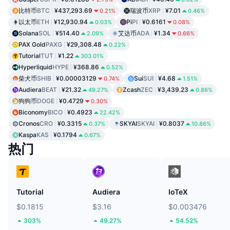
比特币
BTC
¥437,293.69
瑞波币
XRP
¥7.01
0.21%
0.46%
以太币
ETH
¥12,930.94
Pi
PI
¥0.6161
0.03%
0.08%
Solana
SOL
¥514.40
艾达币
ADA
¥1.34
2.09%
0.66%
PAX Gold
PAXG
¥29,308.48
0.22%
Tutorial
TUT
¥1.22
303.01%
Hyperliquid
HYPE
¥368.86
0.52%
柴犬币
SHIB
¥0.00003129
Sui
SUI
¥4.68
0.74%
1.51%
Audiera
BEAT
¥21.32
Zcash
ZEC
¥3,439.23
49.27%
0.86%
狗狗币
DOGE
¥0.4729
0.30%
Biconomy
BICO
¥0.4923
22.42%
Cronos
CRO
¥0.3315
SKYAI
SKYAI
¥0.8037
0.37%
10.86%
Kaspa
KAS
¥0.1794
0.67%
热门
Tutorial
Audiera
IoTeX
$0.1815
$3.16
$0.003476
303%
49.27%
54.52%