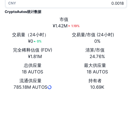
CNY
热门
加密货币 ETF
学习
CMC 模型上下文协议
CryptoAutos统计数据
新版
市值
比特币 ETF
x402
新闻
¥1.42M
1.19%
加密
以太币 ETF
交易量（24小时）
交易量/市值 (24小时)
币安学院
¥0
0%
0%
政治
完全稀释估值 (FDV)
清算/市值
技术分析
研究报告
¥1.81M
24.76%
体育运动
总供应量
最大供应量
RSI
视频
1B AUTOS
1B AUTOS
金融
MACD
流通供应量
持有者
词汇表
785.18M AUTOS
10.69K
技术
网站
Website
衍生品
活动
社交媒体
NFT
总览
空投
合约
0xf477...10b604
3.2
评级 (CertiK)
NFT 总体统计数据
清算
钻石奖励
浏览器
etherscan.io