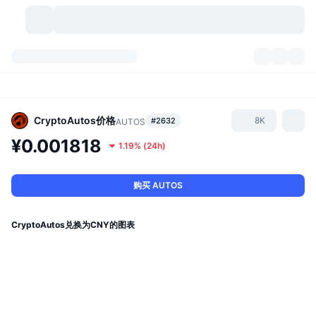
加密货币
仪表盘
加密货币
DexScan
市场
排名
CryptoAutos
价格
8K
#2632
AUTOS
¥0.001818
1.19%
(
24h
)
信号
交易所
分类
New
市场概况
热门
社区
历史记录
现货市场
中心化交易所
购买 AUTOS
新
动态
API
代币解锁
加密货币数量
现货
CryptoAutos兑换为CNY的图表
涨幅榜
话题
收益
产品
比特币金库
衍生品
API
模因 (Memes) 探索工具
直播活动
真实世界资产
币安币金库
产品
加密货币 API
去中心化交易所