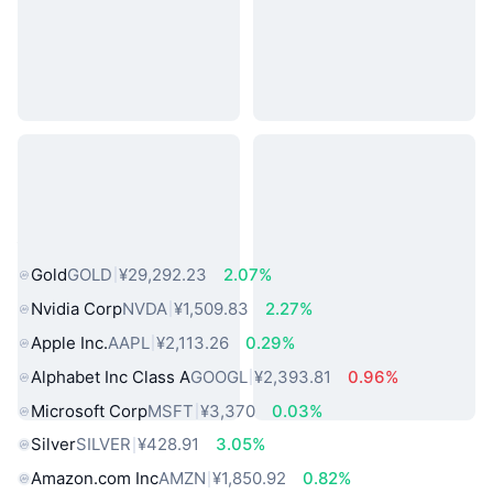
热门真实世界资产
Gold
GOLD
¥29,292.23
2.07%
Nvidia Corp
NVDA
¥1,509.83
2.27%
Apple Inc.
AAPL
¥2,113.26
0.29%
Alphabet Inc Class A
GOOGL
¥2,393.81
0.96%
Microsoft Corp
MSFT
¥3,370
0.03%
Silver
SILVER
¥428.91
3.05%
Amazon.com Inc
AMZN
¥1,850.92
0.82%