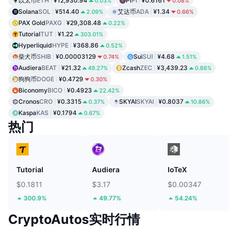
以太币
ETH
¥12,930.94
Pi
PI
¥0.6161
0.03%
0.08%
Solana
SOL
¥514.40
艾达币
ADA
¥1.34
2.09%
0.66%
PAX Gold
PAXG
¥29,308.48
0.22%
Tutorial
TUT
¥1.22
303.01%
Hyperliquid
HYPE
¥368.86
0.52%
柴犬币
SHIB
¥0.00003129
Sui
SUI
¥4.68
0.74%
1.51%
Audiera
BEAT
¥21.32
Zcash
ZEC
¥3,439.23
49.27%
0.86%
狗狗币
DOGE
¥0.4729
0.30%
Biconomy
BICO
¥0.4923
22.42%
Cronos
CRO
¥0.3315
SKYAI
SKYAI
¥0.8037
0.37%
10.86%
Kaspa
KAS
¥0.1794
0.67%
热门
Tutorial
Audiera
IoTeX
$0.1811
$3.17
$0.00347
300.9%
49.77%
54.24%
CryptoAutos实时行情