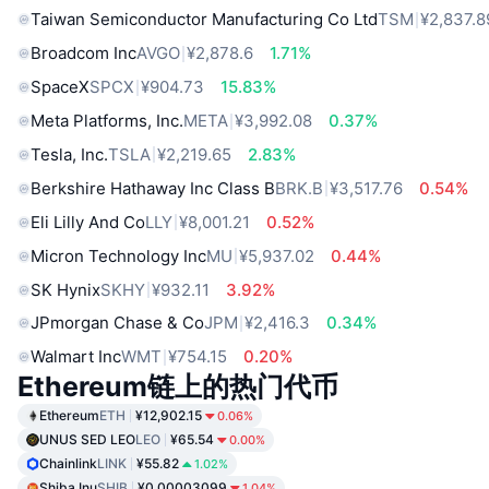
Taiwan Semiconductor Manufacturing Co Ltd
TSM
¥2,837.8
Broadcom Inc
AVGO
¥2,878.6
1.71%
SpaceX
SPCX
¥904.73
15.83%
Meta Platforms, Inc.
META
¥3,992.08
0.37%
Tesla, Inc.
TSLA
¥2,219.65
2.83%
Berkshire Hathaway Inc Class B
BRK.B
¥3,517.76
0.54%
Eli Lilly And Co
LLY
¥8,001.21
0.52%
Micron Technology Inc
MU
¥5,937.02
0.44%
SK Hynix
SKHY
¥932.11
3.92%
JPmorgan Chase & Co
JPM
¥2,416.3
0.34%
Walmart Inc
WMT
¥754.15
0.20%
Ethereum链上的热门代币
Ethereum
ETH
¥12,902.15
0.06%
UNUS SED LEO
LEO
¥65.54
0.00%
Chainlink
LINK
¥55.82
1.02%
Shiba Inu
SHIB
¥0.00003099
1.04%