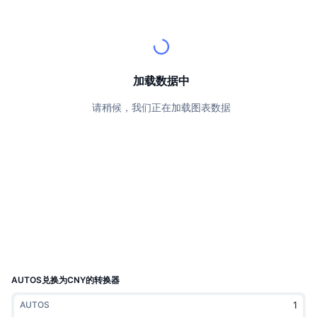
顶级交易者
文章
交易所流入/流出
DEX API
转换器
排行榜
现货
情绪
企业
简讯
指标
热门
衍生品
定价
CMC Launch
加载数据中
即将推出
恐惧和贪婪指数
请稍候，我们正在加载图表数据
资源
CMC Labs
最近添加
山寨币季节指数
CMC Max
领涨和领跌
市场周期指标
文档
头条新闻
访问最多
比特币市值占比
常见问题解答
Telegram 机器人
社区情绪
CoinMarketCap 20 指数
AI 集成
广告
区块链排名
CoinMarketCap 100 指数
CMC代理中心
AUTOS兑换为CNY的转换器
预测市场
ETF资金流向
网站微件
AUTOS
技能市场