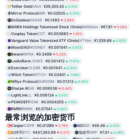
Tether Gold
XAUt
¥29,205.42
0.10%
Mirror Protocol
MIR
¥0.02005
5.54%
0xGasless
0XGAS
¥0.1493
3.68%
MARA Holdings Tokenized Stock (Ondo)
MARAon
¥67.81
0.58%
Cosplay Token
COT
¥0.003883
1.05%
Vanguard Value Tokenized ETF (Ondo)
VTVon
¥1,529.68
0.00%
MoonDAO
MOONEY
¥0.001041
0.92%
Bware
INFRA
¥0.3498
0.20%
LooksRare
LOOKS
¥0.001412
17.61%
Everclear
CLEAR
¥0.001641
0.02%
Witch Token
WITCH
¥0.02401
1.66%
Niftyx Protocol
SHROOM
¥0.01312
0.00%
Sharpe AI
SAI
¥0.006036
0.44%
LightLink
LL
¥0.008124
0.01%
PEAKDEFI
PEAK
¥0.0004205
1.10%
RMRK
RMRK
¥0.07541
0.00%
最常浏览的加密货币
Casper
CSPR
¥0.01286
ADI
ADI
¥46.46
2.79%
0.02%
比特币
BTC
¥437,293.69
瑞波币
XRP
¥7.01
0.21%
0.46%