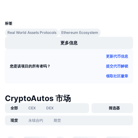
钱包
即将进行的销售活动
资金费率
学习赚币
UCID
34573
标签
日历
Real World Assets Protocols
Ethereum Ecosystem
更多信息
ICO日历
更新代币信息
活动日历
提交代币解锁
您是该项目的所有者吗？
领取社区徽章
CryptoAutos 市场
全部
CEX
DEX
筛选器
现货
永续合约
期货