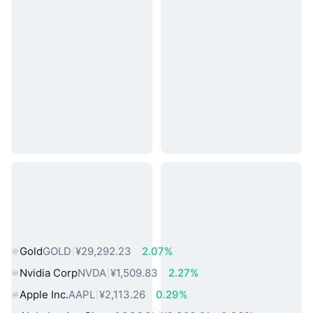
热门真实世界资产
Gold
GOLD
¥29,292.23
2.07%
Nvidia Corp
NVDA
¥1,509.83
2.27%
Apple Inc.
AAPL
¥2,113.26
0.29%