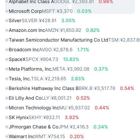
Alphabet Inc Class A
GOOGL
¥2,393.81
0.96%
Microsoft Corp
MSFT
¥3,370
0.03%
Silver
SILVER
¥428.91
3.05%
Amazon.com Inc
AMZN
¥1,850.92
0.82%
Taiwan Semiconductor Manufacturing Co Ltd
TSM
¥2,837.8
Broadcom Inc
AVGO
¥2,878.6
1.71%
SpaceX
SPCX
¥904.73
15.83%
Meta Platforms, Inc.
META
¥3,992.08
0.37%
Tesla, Inc.
TSLA
¥2,219.65
2.83%
Berkshire Hathaway Inc Class B
BRK.B
¥3,517.76
0.54%
Eli Lilly And Co
LLY
¥8,001.21
0.52%
Micron Technology Inc
MU
¥5,937.02
0.44%
SK Hynix
SKHY
¥932.11
3.92%
JPmorgan Chase & Co
JPM
¥2,416.3
0.34%
Walmart Inc
WMT
¥754.15
0.20%