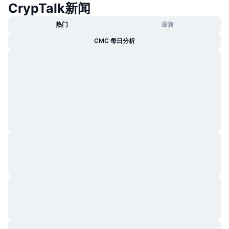
CrypTalk新闻
热门
加密货币 ETF
学习
CMC 模型上下文协议
热门
最新
新版
比特币 ETF
CMC 每日分析
x402
新闻
加密
以太币 ETF
币安学院
政治
技术分析
研究报告
体育运动
RSI
视频
金融
MACD
词汇表
技术
衍生品
活动
NFT
总览
空投
NFT 总体统计数据
清算
钻石奖励