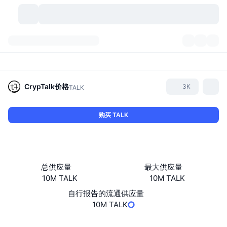
加密货币
仪表盘
加密货币
DexScan
市场
排名
CrypTalk
价格
3K
TALK
信号
交易所
分类
New
市场概况
购买 TALK
热门
社区
历史记录
现货市场
中心化交易所
新
动态
API
代币解锁
加密货币数量
现货
总供应量
最大供应量
10M TALK
10M TALK
涨幅榜
话题
收益
产品
比特币金库
衍生品
API
自行报告的流通供应量
模因 (Memes) 探索工具
10M TALK
直播活动
真实世界资产
币安币金库
产品
加密货币 API
去中心化交易所
网站
Website
Whitepaper