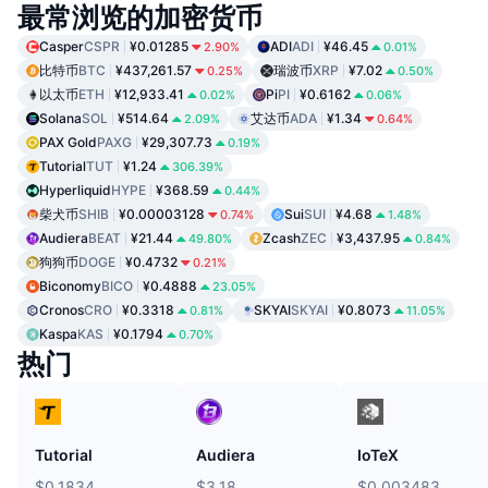
最常浏览的加密货币
Casper
CSPR
¥0.01285
ADI
ADI
¥46.45
2.90%
0.01%
比特币
BTC
¥437,261.57
瑞波币
XRP
¥7.02
0.25%
0.50%
以太币
ETH
¥12,933.41
Pi
PI
¥0.6162
0.02%
0.06%
Solana
SOL
¥514.64
艾达币
ADA
¥1.34
2.09%
0.64%
PAX Gold
PAXG
¥29,307.73
0.19%
Tutorial
TUT
¥1.24
306.39%
Hyperliquid
HYPE
¥368.59
0.44%
柴犬币
SHIB
¥0.00003128
Sui
SUI
¥4.68
0.74%
1.48%
Audiera
BEAT
¥21.44
Zcash
ZEC
¥3,437.95
49.80%
0.84%
狗狗币
DOGE
¥0.4732
0.21%
Biconomy
BICO
¥0.4888
23.05%
Cronos
CRO
¥0.3318
SKYAI
SKYAI
¥0.8073
0.81%
11.05%
Kaspa
KAS
¥0.1794
0.70%
热门
Tutorial
Audiera
IoTeX
$0.1834
$3.18
$0.003483