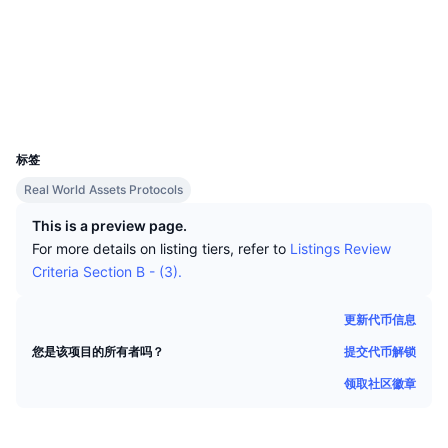
顶级交易者
文章
交易所流入/流出
DEX API
转换器
社交媒体
排行榜
现货
合约
0x0aff...9a35ad
情绪
企业
简讯
指标
热门
衍生品
浏览器
etherscan.io
钱包
定价
CMC Launch
即将推出
恐惧和贪婪指数
UCID
36074
资源
CMC Labs
标签
最近添加
山寨币季节指数
Real World Assets Protocols
CMC Max
领涨和领跌
市场周期指标
This is a preview page.
文档
For more details on listing tiers, refer to
Listings Review
头条新闻
访问最多
比特币市值占比
Criteria Section B - (3).
常见问题解答
Telegram 机器人
社区情绪
CoinMarketCap 20 指数
更新代币信息
AI 集成
广告
提交代币解锁
您是该项目的所有者吗？
区块链排名
CoinMarketCap 100 指数
领取社区徽章
CMC代理中心
预测市场
ETF资金流向
网站微件
技能市场