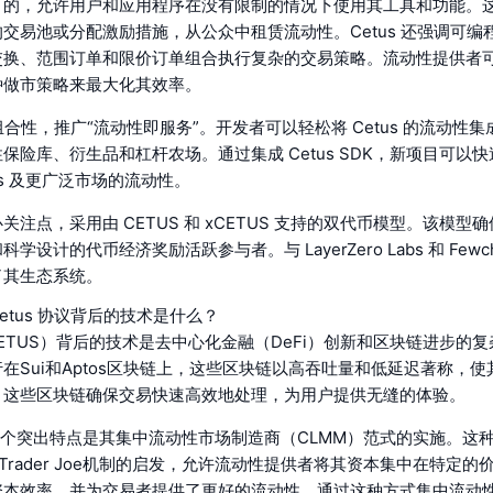
可的，允许用户和应用程序在没有限制的情况下使用其工具和功能。
交易池或分配激励措施，从公众中租赁流动性。Cetus 还强调可编
换、范围订单和限价订单组合执行复杂的交易策略。流动性提供者可以
种做市策略来最大化其效率。
可组合性，推广“流动性即服务”。开发者可以轻松将 Cetus 的流动性
保险库、衍生品和杠杆农场。通过集成 Cetus SDK，新项目可以
us 及更广泛市场的流动性。
关注点，采用由 CETUS 和 xCETUS 支持的双代币模型。该模型
设计的代币经济奖励活跃参与者。与 LayerZero Labs 和 Fewcha 
了其生态系统。
etus 协议背后的技术是什么？
CETUS）背后的技术是去中心化金融（DeFi）创新和区块链进步的复杂
在Sui和Aptos区块链上，这些区块链以高吞吐量和低延迟著称，使其
。这些区块链确保交易快速高效地处理，为用户提供无缝的体验。
的一个突出特点是其集中流动性市场制造商（CLMM）范式的实施。这
V3和Trader Joe机制的启发，允许流动性提供者将其资本集中在特定
本效率，并为交易者提供了更好的流动性。通过这种方式集中流动性，