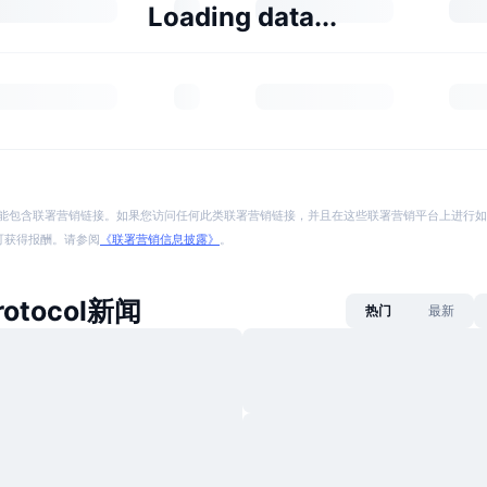
Loading data...
能包含联署营销链接。如果您访问任何此类联署营销链接，并且在这些联署营销平台上进行如
p 将可获得报酬。请参阅
《联署营销信息披露》
。
rotocol新闻
热门
最新