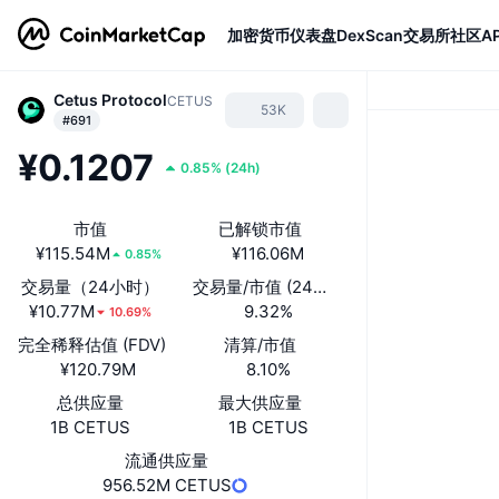
加密货币
仪表盘
DexScan
交易所
社区
AP
Cetus Protocol
CETUS
53K
#691
¥0.1207
0.85%
(
24h
)
市值
已解锁市值
¥115.54M
¥116.06M
0.85%
交易量（24小时）
交易量/市值 (24小时)
¥10.77M
9.32%
10.69%
完全稀释估值 (FDV)
清算/市值
¥120.79M
8.10%
总供应量
最大供应量
1B CETUS
1B CETUS
流通供应量
956.52M CETUS