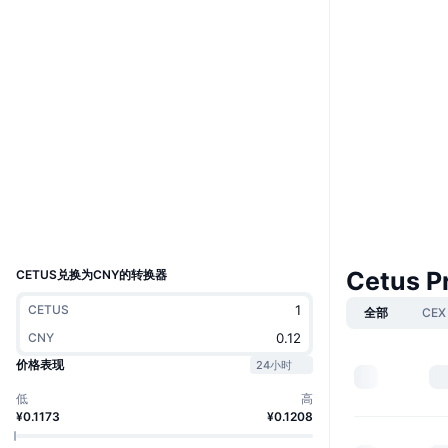
Boost
网站
Website
社交媒体
合约
0x0686...:CETUS
4.5
评级 (CertiK)
Audits
浏览器
suivision.xyz
钱包
UCID
25114
Cetus P
CETUS兑换为CNY的转换器
CETUS
全部
CEX
CNY
价格表现
24小时
低
高
¥0.1173
¥0.1208