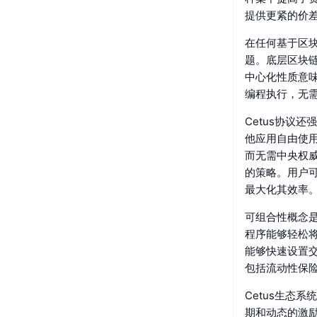
提供更紧的价
在任何基于区块
题。底层区块链
中心化性质意
编程执行，无
Cetus协议
他应用自由使
而无需中央权
的策略。用户
最大化其效率
可组合性概念是
程序能够轻松将
能够快速设置交
包括流动性保
Cetus生态
期和动态的激