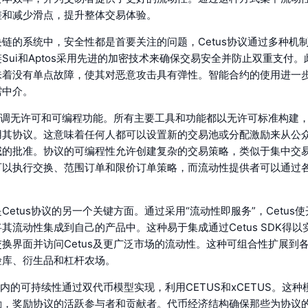
差和减少滑点，提升整体交易体验。
链的系统中，安全性都是首要关注的问题，Cetus协议通过多种机
Sui和Aptos采用先进的加密技术来确保交易安全并防止双重支付
味着没有单点故障，使其对恶意攻击具有弹性。智能合约的使用进一
需中介。
还强调无许可和可编程功能。所有主要工具和功能都以无许可标准构建
用其协议。这意味着任何人都可以设置新的交易池或分配激励来从公
威的批准。协议的可编程性允许创建复杂的交易策略，类似于集中交易
可以执行交换、范围订单和限价订单策略，而流动性提供者可以通过
。
Cetus协议的另一个关键方面。通过采用“流动性即服务”，Cetus
其流动性集成到自己的产品中。这种易于集成通过Cetus SDK得
换界面并访问Cetus及更广泛市场的流动性。这种可组合性扩展到各种
险库、衍生品和杠杆农场。
系统内的可持续性通过双代币模型实现，利用CETUS和xCETUS。这
励，奖励协议的活跃参与者和贡献者。代币经济结构确保那些为协议