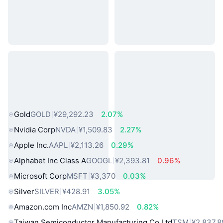
热门真实世界资产
Gold
GOLD
¥29,292.23
2.07%
Nvidia Corp
NVDA
¥1,509.83
2.27%
Apple Inc.
AAPL
¥2,113.26
0.29%
Alphabet Inc Class A
GOOGL
¥2,393.81
0.96%
Microsoft Corp
MSFT
¥3,370
0.03%
Silver
SILVER
¥428.91
3.05%
Amazon.com Inc
AMZN
¥1,850.92
0.82%
Taiwan Semiconductor Manufacturing Co Ltd
TSM
¥2,837.8