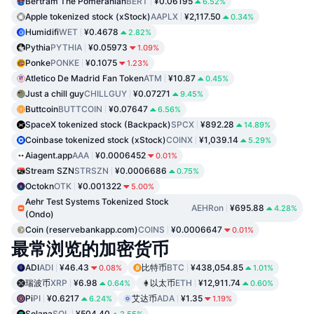
Bertram The Pomeranian
BERT
¥0.06195
6.52%
Apple tokenized stock (xStock)
AAPLX
¥2,117.50
0.34%
Humidifi
WET
¥0.4678
2.82%
Pythia
PYTHIA
¥0.05973
1.09%
Ponke
PONKE
¥0.1075
1.23%
Atletico De Madrid Fan Token
ATM
¥10.87
0.45%
Just a chill guy
CHILLGUY
¥0.07271
9.45%
Buttcoin
BUTTCOIN
¥0.07647
6.56%
SpaceX tokenized stock (Backpack)
SPCX
¥892.28
14.89%
Coinbase tokenized stock (xStock)
COINX
¥1,039.14
5.29%
Aiagent.app
AAA
¥0.0006452
0.01%
Stream SZN
STRSZN
¥0.0006686
0.75%
Octokn
OTK
¥0.001322
5.00%
Aehr Test Systems Tokenized Stock
AEHRon
¥695.88
4.28%
(Ondo)
Coin (reservebankapp.com)
COINS
¥0.0006647
0.01%
最常浏览的加密货币
ADI
ADI
¥46.43
比特币
BTC
¥438,054.85
0.08%
1.01%
瑞波币
XRP
¥6.98
以太币
ETH
¥12,911.74
0.64%
0.60%
Pi
PI
¥0.6217
艾达币
ADA
¥1.35
6.24%
1.19%
Solana
SOL
¥504.40
2.55%