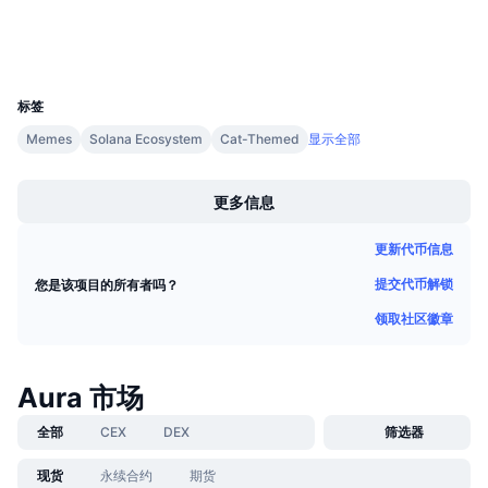
即将进行的销售活动
钱包
资金费率
学习赚币
UCID
31843
日历
标签
Memes
Solana Ecosystem
Cat-Themed
显示全部
ICO日历
Boost
更多信息
活动日历
更新代币信息
提交代币解锁
您是该项目的所有者吗？
领取社区徽章
Aura 市场
全部
CEX
DEX
筛选器
现货
永续合约
期货