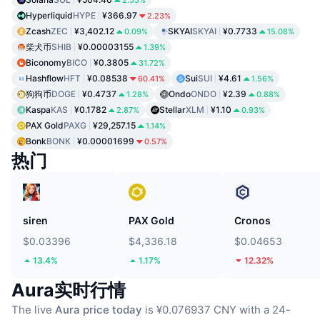
Hyperliquid
HYPE
¥366.97
2.23%
Zcash
ZEC
¥3,402.12
SKYAI
SKYAI
¥0.7733
0.09%
15.08%
柴犬币
SHIB
¥0.00003155
1.39%
Biconomy
BICO
¥0.3805
31.72%
Hashflow
HFT
¥0.08538
Sui
SUI
¥4.61
60.41%
1.56%
狗狗币
DOGE
¥0.4737
Ondo
ONDO
¥2.39
1.28%
0.88%
Kaspa
KAS
¥0.1782
Stellar
XLM
¥1.10
2.87%
0.93%
PAX Gold
PAXG
¥29,257.15
1.14%
Bonk
BONK
¥0.00001699
0.57%
热门
siren
PAX Gold
Cronos
$0.03396
$4,336.18
$0.04653
13.4%
1.17%
12.32%
Aura实时行情
The live
Aura price today
is ¥0.076937 CNY with a 24-