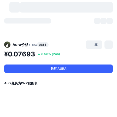
加密货币
仪表盘
加密货币
DexScan
市场
排名
Aura
价格
8K
#856
AURA
¥0.07693
8.58%
(
24h
)
信号
交易所
分类
New
市场概况
热门
社区
历史记录
现货市场
中心化交易所
购买 AURA
新
动态
API
代币解锁
加密货币数量
现货
Aura兑换为CNY的图表
涨幅榜
话题
收益
产品
比特币金库
衍生品
API
模因 (Memes) 探索工具
直播活动
真实世界资产
币安币金库
产品
加密货币 API
去中心化交易所