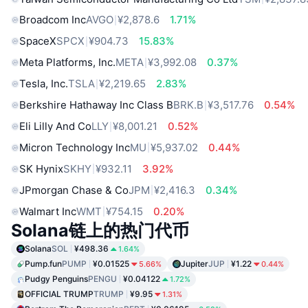
Broadcom Inc
AVGO
¥2,878.6
1.71%
SpaceX
SPCX
¥904.73
15.83%
Meta Platforms, Inc.
META
¥3,992.08
0.37%
Tesla, Inc.
TSLA
¥2,219.65
2.83%
Berkshire Hathaway Inc Class B
BRK.B
¥3,517.76
0.54%
Eli Lilly And Co
LLY
¥8,001.21
0.52%
Micron Technology Inc
MU
¥5,937.02
0.44%
SK Hynix
SKHY
¥932.11
3.92%
JPmorgan Chase & Co
JPM
¥2,416.3
0.34%
Walmart Inc
WMT
¥754.15
0.20%
Solana链上的热门代币
Solana
SOL
¥498.36
1.64%
Pump.fun
PUMP
¥0.01525
Jupiter
JUP
¥1.22
5.66%
0.44%
Pudgy Penguins
PENGU
¥0.04122
1.72%
OFFICIAL TRUMP
TRUMP
¥9.95
1.31%