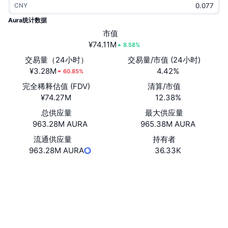
CNY
热门
加密货币 ETF
学习
CMC 模型上下文协议
Aura统计数据
新版
市值
比特币 ETF
x402
新闻
¥74.11M
8.58%
加密
以太币 ETF
交易量（24小时）
交易量/市值 (24小时)
币安学院
¥3.28M
4.42%
60.85%
政治
完全稀释估值 (FDV)
清算/市值
技术分析
研究报告
¥74.27M
12.38%
体育运动
总供应量
最大供应量
RSI
视频
963.28M AURA
965.38M AURA
金融
MACD
流通供应量
持有者
词汇表
963.28M AURA
36.33K
技术
网站
Website
衍生品
活动
社交媒体
NFT
总览
合约
DtR4D9...Rdk9B2
空投
3.6
评级 (CertiK)
NFT 总体统计数据
清算
浏览器
solscan.io
钻石奖励