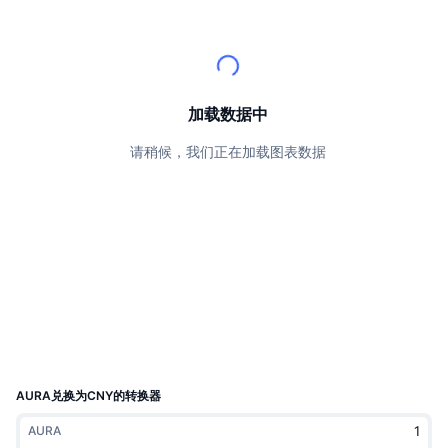
顶级交易者
文章
交易所流入/流出
DEX API
转换器
排行榜
现货
情绪
企业
简讯
指标
热门
衍生品
定价
CMC Launch
加载数据中
即将推出
恐惧和贪婪指数
请稍候，我们正在加载图表数据
资源
CMC Labs
最近添加
山寨币季节指数
CMC Max
领涨和领跌
市场周期指标
文档
头条新闻
访问最多
比特币市值占比
常见问题解答
Telegram 机器人
社区情绪
CoinMarketCap 20 指数
AI 集成
广告
区块链排名
CoinMarketCap 100 指数
CMC代理中心
AURA兑换为CNY的转换器
预测市场
ETF资金流向
网站微件
AURA
技能市场